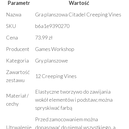
Parametr
Wartość
Nazwa
Gra planszowa Citadel Creeping Vines
SKU
b6a1e9390270
Cena
73.99 zł
Producent
Games Workshop
Kategoria
Gry planszowe
Zawartość
12 Creeping Vines
zestawu
Elastyczne tworzywo do zawijania
Materiał /
wokół elementów i podstaw; można
cechy
spryskiwać farbą
Przed zamocowaniem można
Utrwalenie
dopasować do niemal wszystkiego, a