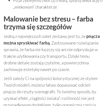
Po przyklejeniu tworzą trwałą, spójną dekorację o
„wiekowym” charakterze
Malowanie bez stresu – farba
trzyma się szczegółów
Jedną z największych zalet zestawu jest to, że
pnącza
można spryskiwać farbą
. Zastosowane rozwiązanie
sprawia, że farba nie łuszczy się ani nie odpryskuje w
trakcie użytkowania czy transportu. Dzięki temu
drobne detale zostają czytelne, a powierzchnia
zachowuje estetykę nawet po czasie.
Jeśli zależy Ci na spójności kolorystycznej ze stylem
Twoich modeli, możesz łatwo dopasować odcień
pnączy do reszty scenografii. To świetny sposób, by
uzyskać efekt „ciągłości świata”: roślinność nie jest
przypadkowym dodatkiem, tylko organiczną częścią