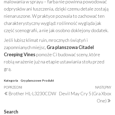
malowania w sprayu – farba nie powinna powodować
odprysków ani łuszczenia, dzięki czemu detale zostają
nienaruszone. W praktyce pozwala to zachować ten
charakterystyczny wygląd: roślinność wygląda jak
część scenografii, a nie jak osobno doklejony dodatek.
Jeśli lubisz klimat ruin, mrocznych świątyń i
zapomnianych miejsc,
Gra planszowa Citadel
Creeping Vines
pomoże Ci budować sceny, które
robią wrażenie już na etapie ustawiania stołu przed
grą.
Kategoria
Gry planszowe
Produkt
Nawigacja
Poprzedni
POPRZEDNI
NASTĘPNY
N
Brother HL-L3230CDW
Devil May Cry 5 (Gra Xbox
wpisu
wpis
w
One)
Search