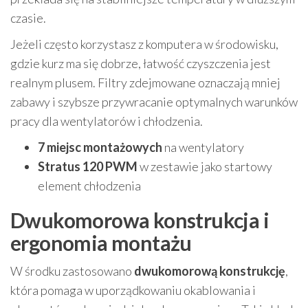
czasie.
Jeżeli często korzystasz z komputera w środowisku,
gdzie kurz ma się dobrze, łatwość czyszczenia jest
realnym plusem. Filtry zdejmowane oznaczają mniej
zabawy i szybsze przywracanie optymalnych warunków
pracy dla wentylatorów i chłodzenia.
7 miejsc montażowych
na wentylatory
Stratus 120 PWM
w zestawie jako startowy
element chłodzenia
Dwukomorowa konstrukcja i
ergonomia montażu
W środku zastosowano
dwukomorową konstrukcję
,
która pomaga w uporządkowaniu okablowania i