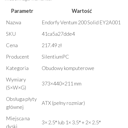
Parametr
Wartość
Nazwa
Endorfy Ventum 200 Solid EY2A001
SKU
41ca5a27dde4
Cena
217.49 zł
Producent
SilentiumPC
Kategoria
Obudowy komputerowe
Wymiary
373×440×211 mm
(S×W×G)
Obsługa płyty
ATX (pełny rozmiar)
głównej
Miejsca na
3× 2.5″ lub 1× 3.5″ + 2× 2.5″
dyski