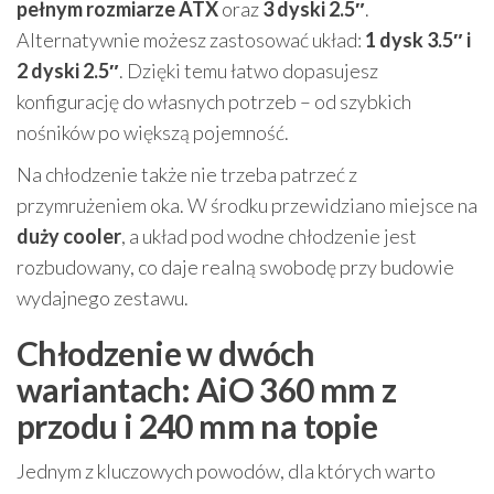
pełnym rozmiarze ATX
oraz
3 dyski 2.5″
.
Alternatywnie możesz zastosować układ:
1 dysk 3.5″ i
2 dyski 2.5″
. Dzięki temu łatwo dopasujesz
konfigurację do własnych potrzeb – od szybkich
nośników po większą pojemność.
Na chłodzenie także nie trzeba patrzeć z
przymrużeniem oka. W środku przewidziano miejsce na
duży cooler
, a układ pod wodne chłodzenie jest
rozbudowany, co daje realną swobodę przy budowie
wydajnego zestawu.
Chłodzenie w dwóch
wariantach: AiO 360 mm z
przodu i 240 mm na topie
Jednym z kluczowych powodów, dla których warto