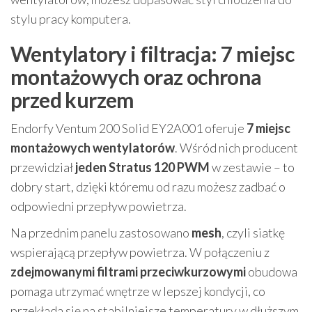
stylu pracy komputera.
Wentylatory i filtracja: 7 miejsc
montażowych oraz ochrona
przed kurzem
Endorfy Ventum 200 Solid EY2A001 oferuje
7 miejsc
montażowych wentylatorów
. Wśród nich producent
przewidział
jeden Stratus 120 PWM
w zestawie – to
dobry start, dzięki któremu od razu możesz zadbać o
odpowiedni przepływ powietrza.
Na przednim panelu zastosowano
mesh
, czyli siatkę
wspierającą przepływ powietrza. W połączeniu z
zdejmowanymi filtrami przeciwkurzowymi
obudowa
pomaga utrzymać wnętrze w lepszej kondycji, co
przekłada się na stabilniejsze temperatury w dłuższym