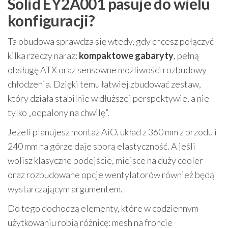
Solid EY2A001 pasuje do wielu
konfiguracji?
Ta obudowa sprawdza się wtedy, gdy chcesz połączyć
kilka rzeczy naraz:
kompaktowe gabaryty
, pełną
obsługę ATX oraz sensowne możliwości rozbudowy
chłodzenia. Dzięki temu łatwiej zbudować zestaw,
który działa stabilnie w dłuższej perspektywie, a nie
tylko „odpalony na chwilę”.
Jeżeli planujesz montaż AiO, układ z 360 mm z przodu i
240 mm na górze daje sporą elastyczność. A jeśli
wolisz klasyczne podejście, miejsce na duży cooler
oraz rozbudowane opcje wentylatorów również będą
wystarczającym argumentem.
Do tego dochodzą elementy, które w codziennym
użytkowaniu robią różnicę: mesh na froncie