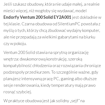
Jeśli szukasz obudowy, która nie udaje małej, a realnie
mieści więcej, niż mogłoby się wydawać, model
Endorfy Ventum 200 Solid EY2A001
jest dokładnie w
tej klasie. Czarna obudowa od SilentiumPC powstała z
myślą o tych, którzy chcą zbudować wydajny komputer,
ale nie przepadają za wielkimi gabarytami na biurku
czy w pokoju.
Ventum 200 Solid stawia na sprytną organizację
wnętrza: dwukomorową konstrukcję, szeroką
kompatybilność chłodzenia oraz rozwiązania chroniące
podzespoły przed kurzem. To szczególnie ważne, gdy
planujesz intensywną pracę PC, gaming albo dłuższe
sesje renderowania, kiedy temperatury mają prawo
rosnąć szybciej.
W praktyce obudowa jest jak solidny „sejf” na