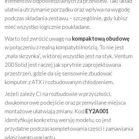
elementów odpowiedzialnych za przewiew. Taki układ
ułatwia utrzymanie porządku oraz wpływa na wygodę
podczas składania zestawu – szczególnie, gdy lubisz
mieć wszystko logicznie poukładane.
Warto też zwrócić uwagę na
kompaktową obudowę
w połączeniu z realną kompatybilnością. To nie jest
„mała skrzynka”, w której wszystko jest na styk. Ventum
200 Solid jest raczej jak sprytnie zaprojektowana
przestrzeń, gdzie da się sensownie zbudować
komputer z ATX i rozbudowanym chłodzeniem.
Jeżeli zależy Ci na rozbudowie w przyszłości,
dwukomorowe podejście oraz przemyślane miejsca
montażowe ułatwiają zmiany. Kod
EY2A001
identyfikuje konkretną wersję modelu, co jest
przydatne podczas kompletowania części i zamawiania
właściwego wariantu.