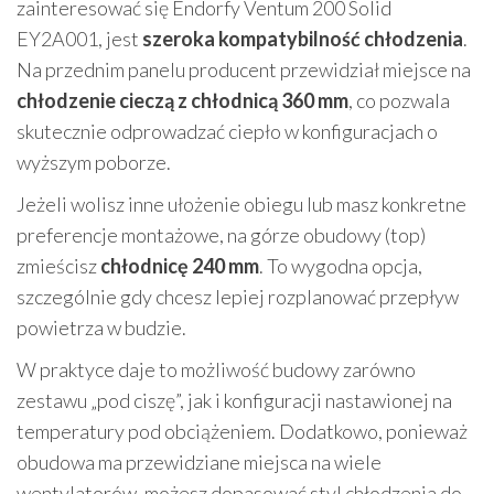
zainteresować się Endorfy Ventum 200 Solid
EY2A001, jest
szeroka kompatybilność chłodzenia
.
Na przednim panelu producent przewidział miejsce na
chłodzenie cieczą z chłodnicą 360 mm
, co pozwala
skutecznie odprowadzać ciepło w konfiguracjach o
wyższym poborze.
Jeżeli wolisz inne ułożenie obiegu lub masz konkretne
preferencje montażowe, na górze obudowy (top)
zmieścisz
chłodnicę 240 mm
. To wygodna opcja,
szczególnie gdy chcesz lepiej rozplanować przepływ
powietrza w budzie.
W praktyce daje to możliwość budowy zarówno
zestawu „pod ciszę”, jak i konfiguracji nastawionej na
temperatury pod obciążeniem. Dodatkowo, ponieważ
obudowa ma przewidziane miejsca na wiele
wentylatorów, możesz dopasować styl chłodzenia do