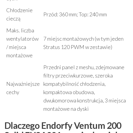
Chłodzenie
Przód: 360 mm; Top: 240 mm
cieczą
Maks. liczba
wentylatorów
7 miejsc montażowych (w tym jeden
/ miejsca
Stratus 120 PWM w zestawie)
montażowe
Przedni panel z meshu, zdejmowane
filtry przeciwkurzowe, szeroka
Najważniejsze
kompatybilność chłodzenia,
cechy
kompaktowa obudowa,
dwukomorowa konstrukcja, 3 miejsca
montażowe na dyski
Dlaczego Endorfy Ventum 200