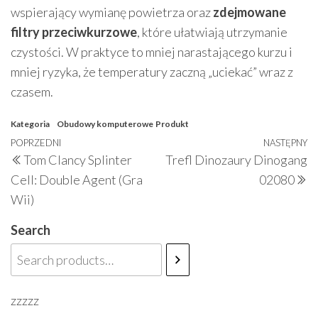
wspierający wymianę powietrza oraz
zdejmowane
filtry przeciwkurzowe
, które ułatwiają utrzymanie
czystości. W praktyce to mniej narastającego kurzu i
mniej ryzyka, że temperatury zaczną „uciekać” wraz z
czasem.
Kategoria
Obudowy komputerowe
Produkt
Nawigacja
Poprzedni
POPRZEDNI
NASTĘPNY
N
Tom Clancy Splinter
Trefl Dinozaury Dinogang
wpisu
wpis
w
Cell: Double Agent (Gra
02080
Wii)
Search
zzzzz