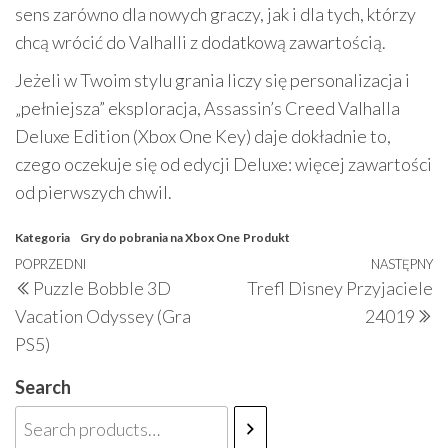
sens zarówno dla nowych graczy, jak i dla tych, którzy
chcą wrócić do Valhalli z dodatkową zawartością.
Jeżeli w Twoim stylu grania liczy się personalizacja i
„pełniejsza” eksploracja, Assassin’s Creed Valhalla
Deluxe Edition (Xbox One Key) daje dokładnie to,
czego oczekuje się od edycji Deluxe: więcej zawartości
od pierwszych chwil.
Kategoria
Gry do pobrania na Xbox One
Produkt
Nawigacja
Poprzedni
POPRZEDNI
NASTĘPNY
N
Puzzle Bobble 3D
Trefl Disney Przyjaciele
wpisu
wpis
w
Vacation Odyssey (Gra
24019
PS5)
Search