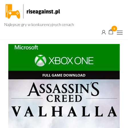
Przejdź
do
treści
Najlepsze gry w konkurencyjnych cenach
0