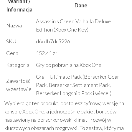
Wariant /
Dane
Informacja
Assassin’s Creed Valhalla Deluxe
Nazwa
Edition (Xbox One Key)
SKU
d6cdb7dc5226
Cena
152.41 zł
Kategoria
Gry do pobrania na Xbox One
Gra + Ultimate Pack (Berserker Gear
Zawartość
Pack, Berserker Settlement Pack,
w zestawie
Berserker Longship Pack i więcej)
Wybierając ten produkt, dostajesz cyfrową wersję na
konsolę Xbox One, a jednocześnie pakiet bonusów
nastawiony na berserkerowski klimat i rozwój w
kluczowych obszarach rozgrywki. To zestaw, który ma