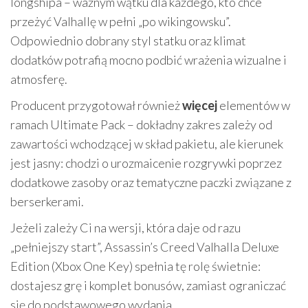
longshipa – ważnym wątku dla każdego, kto chce
przeżyć Valhallę w pełni „po wikingowsku”.
Odpowiednio dobrany styl statku oraz klimat
dodatków potrafią mocno podbić wrażenia wizualne i
atmosferę.
Producent przygotował również
więcej
elementów w
ramach Ultimate Pack – dokładny zakres zależy od
zawartości wchodzącej w skład pakietu, ale kierunek
jest jasny: chodzi o urozmaicenie rozgrywki poprzez
dodatkowe zasoby oraz tematyczne paczki związane z
berserkerami.
Jeżeli zależy Ci na wersji, która daje od razu
„pełniejszy start”, Assassin’s Creed Valhalla Deluxe
Edition (Xbox One Key) spełnia tę rolę świetnie:
dostajesz grę i komplet bonusów, zamiast ograniczać
się do podstawowego wydania.