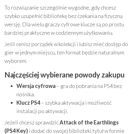
To rozwiązanie szczególnie wygodne, gdy chcesz
szybko uzupełnić bibliotekę bez czekania na fizyczną
wersję. Dla wielu graczy cyfrowe klucze są po prostu
bardziej praktyczne w codziennym użytkowaniu.
Jeśli cenisz porządek w kolekcji i lubisz mieć dostęp do
gier w jednym miejscu, ten format będzie naturalnym
wyborem.
Najczęściej wybierane powody zakupu
Wersja cyfrowa
– gra do pobrania na PS4 bez
nośnika.
Klucz PS4
– szybka aktywacja i możliwość
instalacji po aktywacji.
Jeżeli chcesz sprawdzić
Attack of the Earthlings
(PS4 Key)
i dodać do swojej biblioteki tytuł w formie