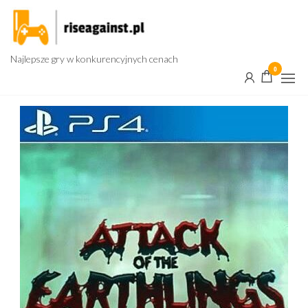
Przejdź
do
treści
Najlepsze gry w konkurencyjnych cenach
0