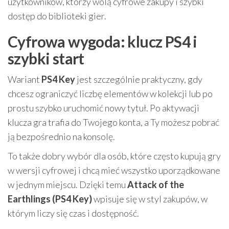
użytkowników, którzy wolą cyfrowe zakupy i szybki
dostęp do biblioteki gier.
Cyfrowa wygoda: klucz PS4 i
szybki start
Wariant
PS4 Key
jest szczególnie praktyczny, gdy
chcesz ograniczyć liczbę elementów w kolekcji lub po
prostu szybko uruchomić nowy tytuł. Po aktywacji
klucza gra trafia do Twojego konta, a Ty możesz pobrać
ją bezpośrednio na konsolę.
To także dobry wybór dla osób, które często kupują gry
w wersji cyfrowej i chcą mieć wszystko uporządkowane
w jednym miejscu. Dzięki temu
Attack of the
Earthlings (PS4 Key)
wpisuje się w styl zakupów, w
którym liczy się czas i dostępność.