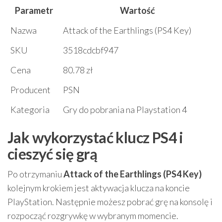
Parametr
Wartość
Nazwa
Attack of the Earthlings (PS4 Key)
SKU
3518cdcbf947
Cena
80.78 zł
Producent
PSN
Kategoria
Gry do pobrania na Playstation 4
Jak wykorzystać klucz PS4 i
cieszyć się grą
Po otrzymaniu
Attack of the Earthlings (PS4 Key)
kolejnym krokiem jest aktywacja klucza na koncie
PlayStation. Następnie możesz pobrać grę na konsolę i
rozpocząć rozgrywkę w wybranym momencie.