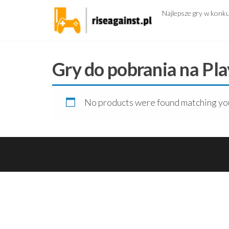
Przejdź
Najlepsze gry w konk
do
treści
Gry do pobrania na Pla
No products were found matching you