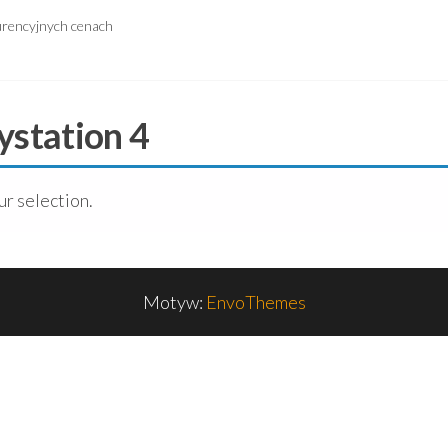
urencyjnych cenach
ystation 4
r selection.
Motyw:
EnvoThemes