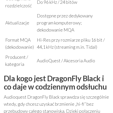
Do 96 kHz / 24 bitów
rozdzielczość
Dostępne przez dedykowany
Aktualizacje
program komputerowy;
dekodowanie MQA
Format MQA
Hi-Res przy rozmiarze pliku 16 bit /
(dekodowanie)
44,1 kHz (streaming m.in. Tidal)
Producent /
AudioQuest / Akcesoria Audio
kategoria
Dla kogo jest DragonFly Black i
co daje w codziennym odsłuchu
Audioquest DragonFly Black sprawdza się szczególnie
wtedy, gdy chcesz uzyskać brzmienie „hi-fi” bez
przebudowy całego stanowiska. Dzięki połączeniu