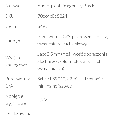
Nazwa
Audioquest DragonFly Black
SKU
70ec4c8e5224
Cena
349 zł
Przetwornik C/A, przedwzmacniacz,
Funkcje
wzmacniacz słuchawkowy
Jack 3,5 mm (możliwość podłączenia
Wyjście
słuchawek, kolumn aktywnych lub
analogowe
wzmacniacza)
Przetwornik
Sabre ES9010, 32-bit, filtrowanie
C/A
minimalnofazowe
Napięcie
1,2 V
wyjściowe
Obsługiwana