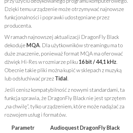
przy użyciu dedykowanego programu komputerowego.
Dzięki temu urządzenie może otrzymywać najnowsze
funkcjonalności i poprawki udostępniane przez
producenta.
W ramach najnowszej aktualizacji DragonFly Black
dekoduje
MQA
. Dla użytkowników streamingu ma to
duże znaczenie, ponieważ format MQA ma oferować
dźwięk Hi-Res w rozmiarze pliku
16 bit / 44,1 kHz
.
Obecnie takie pliki można kupić w sklepach z muzyką
lub odsłuchiwać przez
Tidal
.
Jeśli cenisz kompatybilność z nowymi standardami, ta
funkcja sprawia, że DragonFly Black nie jest sprzętem
„na chwilę”, tylko urządzeniem, które może nadążać za
rozwojem usług i formatów.
Parametr
Audioquest DragonFly Black