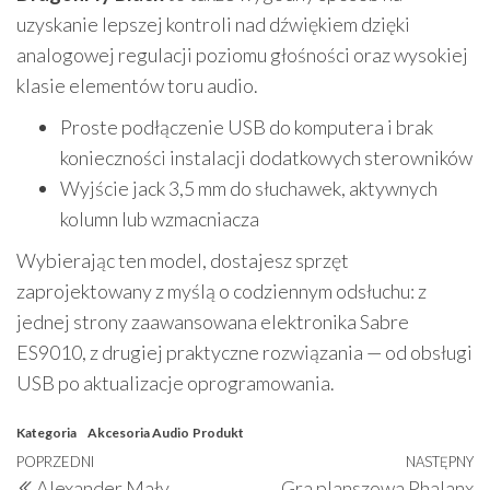
uzyskanie lepszej kontroli nad dźwiękiem dzięki
analogowej regulacji poziomu głośności oraz wysokiej
klasie elementów toru audio.
Proste podłączenie USB do komputera i brak
konieczności instalacji dodatkowych sterowników
Wyjście jack 3,5 mm do słuchawek, aktywnych
kolumn lub wzmacniacza
Wybierając ten model, dostajesz sprzęt
zaprojektowany z myślą o codziennym odsłuchu: z
jednej strony zaawansowana elektronika Sabre
ES9010, z drugiej praktyczne rozwiązania — od obsługi
USB po aktualizacje oprogramowania.
Kategoria
Akcesoria Audio
Produkt
Nawigacja
Poprzedni
POPRZEDNI
NASTĘPNY
N
Alexander Mały
Gra planszowa Phalanx