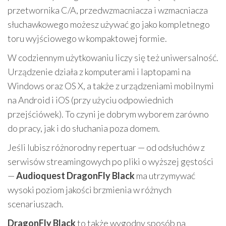
przetwornika C/A, przedwzmacniacza i wzmacniacza
słuchawkowego możesz używać go jako kompletnego
toru wyjściowego w kompaktowej formie.
W codziennym użytkowaniu liczy się też uniwersalność.
Urządzenie działa z komputerami i laptopami na
Windows oraz OS X, a także z urządzeniami mobilnymi
na Android i iOS (przy użyciu odpowiednich
przejściówek). To czyni je dobrym wyborem zarówno
do pracy, jak i do słuchania poza domem.
Jeśli lubisz różnorodny repertuar — od odsłuchów z
serwisów streamingowych po pliki o wyższej gęstości
—
Audioquest DragonFly Black
ma utrzymywać
wysoki poziom jakości brzmienia w różnych
scenariuszach.
DragonFly Black
to także wygodny sposób na