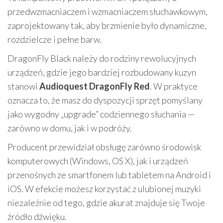
przedwzmacniaczem i wzmacniaczem słuchawkowym,
zaprojektowany tak, aby brzmienie było dynamiczne,
rozdzielcze i pełne barw.
DragonFly Black należy do rodziny rewolucyjnych
urządzeń, gdzie jego bardziej rozbudowany kuzyn
stanowi
Audioquest DragonFly Red
. W praktyce
oznacza to, że masz do dyspozycji sprzęt pomyślany
jako wygodny „upgrade” codziennego słuchania —
zarówno w domu, jak i w podróży.
Producent przewidział obsługę zarówno środowisk
komputerowych (Windows, OS X), jak i urządzeń
przenośnych ze smartfonem lub tabletem na Android i
iOS. W efekcie możesz korzystać z ulubionej muzyki
niezależnie od tego, gdzie akurat znajduje się Twoje
źródło dźwięku.