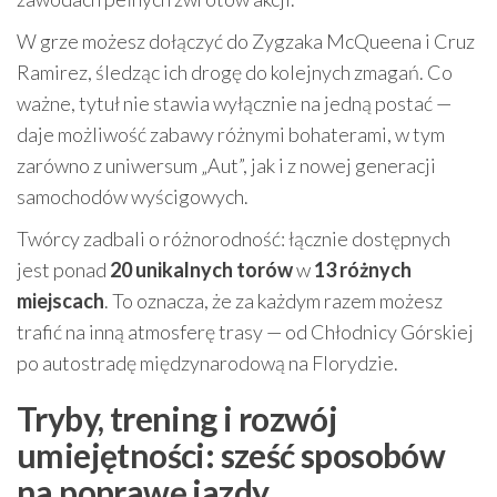
W grze możesz dołączyć do Zygzaka McQueena i Cruz
Ramirez, śledząc ich drogę do kolejnych zmagań. Co
ważne, tytuł nie stawia wyłącznie na jedną postać —
daje możliwość zabawy różnymi bohaterami, w tym
zarówno z uniwersum „Aut”, jak i z nowej generacji
samochodów wyścigowych.
Twórcy zadbali o różnorodność: łącznie dostępnych
jest ponad
20 unikalnych torów
w
13 różnych
miejscach
. To oznacza, że za każdym razem możesz
trafić na inną atmosferę trasy — od Chłodnicy Górskiej
po autostradę międzynarodową na Florydzie.
Tryby, trening i rozwój
umiejętności: sześć sposobów
na poprawę jazdy