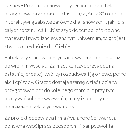
Disney•Pixar na domowe tory. Produkcja została
przygotowana w oparciu o historię z „Auta 3” i oferuje
interaktywną zabawę zarówno dla fanów serii, jak i dla
całych rodzin. Jeśli lubisz szybkie tempo, efektowne
manewry i rywalizację w znanym uniwersum, ta gra jest
stworzona właśnie dla Ciebie.
Fabuła gry stanowi kontynuację wydarzeń z filmu tuż
po wielkim wyścigu. Zamiast kończyć przygodę na
ostatniej prostej, twórcy rozbudowali ją o nowe, pełne
akcji epizody. Gracze dostają szansę wziąć udział w
przygotowaniach do kolejnego starcia, a przy tym
odkrywać kolejne wyzwania, trasy i sposoby na
poprawianie własnych wyników.
Za projekt odpowiada firma Avalanche Software, a
ponowna współpraca z zespołem Pixar pozwoliła