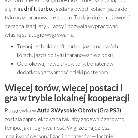
się m.in.
drift
,
turbo
, jazda na dwóch kołach, jazda do
tyłu oraz taranowanie z boku. To daje duże możliwości
personalizacji stylu jazdy i pozwala wypracować
własną strategię wygrywania.
Trenuj techniki: drift, turbo, jazda na dwóch
kołach, jazda do tyłu i taranowanie z boku
Odblokowuj nowe tryby, tory, bohaterów i
dodatkową zawartość dzięki postępom
Więcej torów, więcej postaci i
gra w trybie lokalnej kooperacji
Rozgrywka w
Auta 3 Wysokie Obroty (Gra PS3)
została zaprojektowana tak, aby zapewnić zarówno
tempo, jak i regrywalność. W grze znajdziesz
możliwość personalizacji bohaterów — łącznie