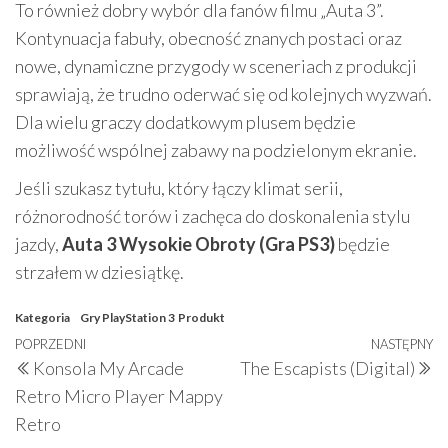
To również dobry wybór dla fanów filmu „Auta 3”.
Kontynuacja fabuły, obecność znanych postaci oraz
nowe, dynamiczne przygody w sceneriach z produkcji
sprawiają, że trudno oderwać się od kolejnych wyzwań.
Dla wielu graczy dodatkowym plusem będzie
możliwość wspólnej zabawy na podzielonym ekranie.
Jeśli szukasz tytułu, który łączy klimat serii,
różnorodność torów i zachęca do doskonalenia stylu
jazdy,
Auta 3 Wysokie Obroty (Gra PS3)
będzie
strzałem w dziesiątkę.
Kategoria
Gry PlayStation 3
Produkt
Nawigacja
Poprzedni
POPRZEDNI
NASTĘPNY
N
Konsola My Arcade
The Escapists (Digital)
wpisu
wpis
w
Retro Micro Player Mappy
Retro