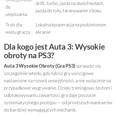
drift, turbo, jazda na dwóch kołach,
do
jazda do tyłu, taranowanie z boku
ulepszania
Tryb dla
Lokalna kooperacja na podzielonym
wielu graczy
ekranie
Dla kogo jest Auta 3: Wysokie
obroty na PS3?
Auta 3 Wysokie Obroty (Gra PS3)
sprawdzi się
szczególnie wtedy, gdy lubisz gry wyścigowe
nastawione na rozwój umiejętności, a nie wyłącznie na
przypadkowe wygrywanie. Dzięki treningowi, testom i
odblokowywaniu zawartości gra daje poczucie
systematycznego postępu — od prostszych manewrów
do bardziej wymagających mechanik.