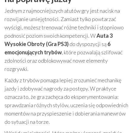
Jednym z najmocniejszych atutów gry jest nacisk na
rozwijanie umiejętności. Zamiast tylko powtarzać
wyścigi, możesz trenować różne techniki i stopniowo
podnosić poziom swoich kompetencji. W
Auta 3
Wysokie Obroty (Gra PS3)
do dyspozycji są
6
emocjonujących trybów
, które pozwalają szlifować
zdolności oraz odblokowywać nowe elementy
rozgrywki.
Każdy z trybów pomaga lepiej zrozumieć mechanikę
jazdy i zdobywać nagrody za postępy. W praktyce
oznacza to, że gra zachęca do eksperymentowania:
sprawdzania różnych stylów, uczenia się odpowiednich
momentów na przyspieszenie i dobierania manewrów
do sytuacji na torze.
Wśród umiejętności, które można ulepszać, znajdują