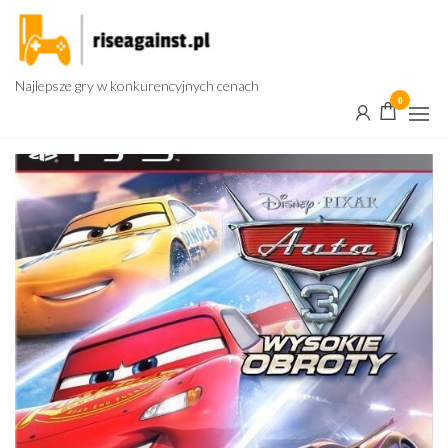
Przejdź
do
treści
Najlepsze gry w konkurencyjnych cenach
0