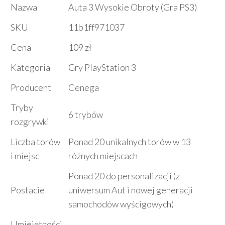
Nazwa
Auta 3 Wysokie Obroty (Gra PS3)
SKU
11b1ff971037
Cena
109 zł
Kategoria
Gry PlayStation 3
Producent
Cenega
Tryby
6 trybów
rozgrywki
Liczba torów
Ponad 20 unikalnych torów w 13
i miejsc
różnych miejscach
Ponad 20 do personalizacji (z
Postacie
uniwersum Aut i nowej generacji
samochodów wyścigowych)
Umiejętności