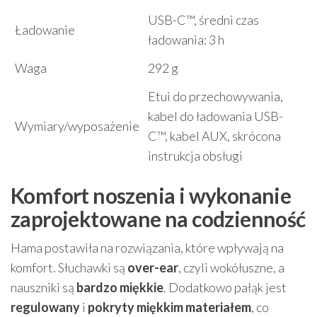
USB-C™, średni czas
Ładowanie
ładowania: 3 h
Waga
292 g
Etui do przechowywania,
kabel do ładowania USB-
Wymiary/wyposażenie
C™, kabel AUX, skrócona
instrukcja obsługi
Komfort noszenia i wykonanie
zaprojektowane na codzienność
Hama postawiła na rozwiązania, które wpływają na
komfort. Słuchawki są
over-ear
, czyli wokółuszne, a
nauszniki są
bardzo miękkie
. Dodatkowo pałąk jest
regulowany
i
pokryty miękkim materiałem
, co