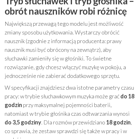
Tryb słuchawek i tryb głośnika –
obrót nauszników robi różnicę
Największą przewagą tego modelu jest możliwość
zmiany sposobu użytkowania. Wystarczy obrócić
nausznik (zgodnie z informacją producenta: prawy
nausznik musi być obrócony na zewnątrz), aby
słuchawki zamieniły się w głośniki. To świetne
rozwiązanie, gdy chcesz włączyć muzykę w pokoju, a
jednocześnie nie zabierać dodatkowego sprzętu.
W specyfikacji znajdziesz dwa istotne parametry czasu
pracy: w trybie słuchawkowym muzyka może grać
do 18
godzin
przy maksymalnej pojemności baterii,
natomiast w trybie głośnika czas odtwarzania wynosi
do 3,5 godziny
. Dla rozmów przewidziano
18 godzin
,
co sprawia, że zestaw sprawdzi się także w pracy i w