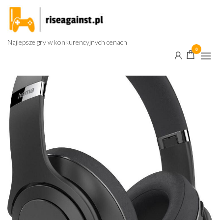
Przejdź
do
treści
Najlepsze gry w konkurencyjnych cenach
0