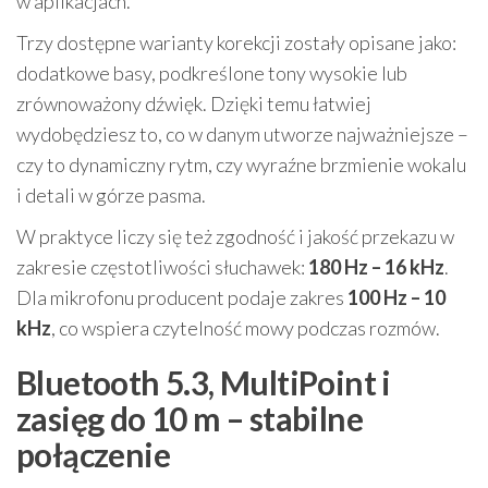
w aplikacjach.
Trzy dostępne warianty korekcji zostały opisane jako:
dodatkowe basy, podkreślone tony wysokie lub
zrównoważony dźwięk. Dzięki temu łatwiej
wydobędziesz to, co w danym utworze najważniejsze –
czy to dynamiczny rytm, czy wyraźne brzmienie wokalu
i detali w górze pasma.
W praktyce liczy się też zgodność i jakość przekazu w
zakresie częstotliwości słuchawek:
180 Hz – 16 kHz
.
Dla mikrofonu producent podaje zakres
100 Hz – 10
kHz
, co wspiera czytelność mowy podczas rozmów.
Bluetooth 5.3, MultiPoint i
zasięg do 10 m – stabilne
połączenie