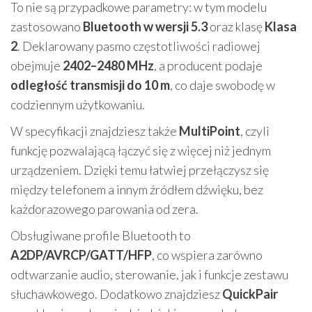
To nie są przypadkowe parametry: w tym modelu
zastosowano
Bluetooth w wersji 5.3
oraz klasę
Klasa
2
. Deklarowany pasmo częstotliwości radiowej
obejmuje
2402–2480 MHz
, a producent podaje
odległość transmisji do 10 m
, co daje swobodę w
codziennym użytkowaniu.
W specyfikacji znajdziesz także
MultiPoint
, czyli
funkcję pozwalającą łączyć się z więcej niż jednym
urządzeniem. Dzięki temu łatwiej przełączysz się
między telefonem a innym źródłem dźwięku, bez
każdorazowego parowania od zera.
Obsługiwane profile Bluetooth to
A2DP/AVRCP/GATT/HFP
, co wspiera zarówno
odtwarzanie audio, sterowanie, jak i funkcje zestawu
słuchawkowego. Dodatkowo znajdziesz
QuickPair