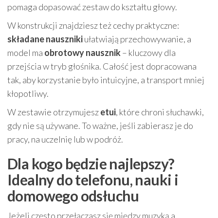
pomaga dopasować zestaw do kształtu głowy.
W konstrukcji znajdziesz też cechy praktyczne:
składane nauszniki
ułatwiają przechowywanie, a
model ma
obrotowy nausznik
– kluczowy dla
przejścia w tryb głośnika. Całość jest dopracowana
tak, aby korzystanie było intuicyjne, a transport mniej
kłopotliwy.
W zestawie otrzymujesz
etui
, które chroni słuchawki,
gdy nie są używane. To ważne, jeśli zabierasz je do
pracy, na uczelnię lub w podróż.
Dla kogo będzie najlepszy?
Idealny do telefonu, nauki i
domowego odsłuchu
Jeżeli często przełączasz się między muzyką a