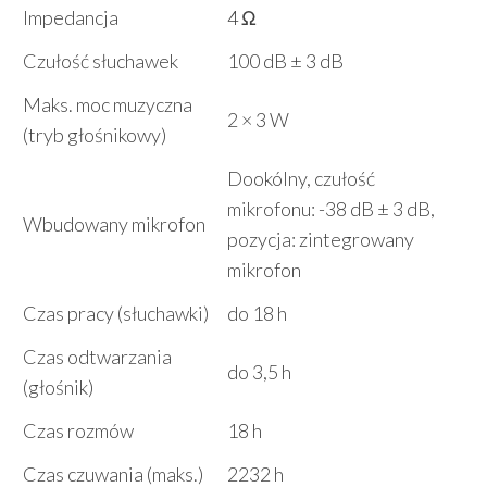
Impedancja
4 Ω
Czułość słuchawek
100 dB ± 3 dB
Maks. moc muzyczna
2 × 3 W
(tryb głośnikowy)
Dookólny, czułość
mikrofonu: -38 dB ± 3 dB,
Wbudowany mikrofon
pozycja: zintegrowany
mikrofon
Czas pracy (słuchawki)
do 18 h
Czas odtwarzania
do 3,5 h
(głośnik)
Czas rozmów
18 h
Czas czuwania (maks.)
2232 h