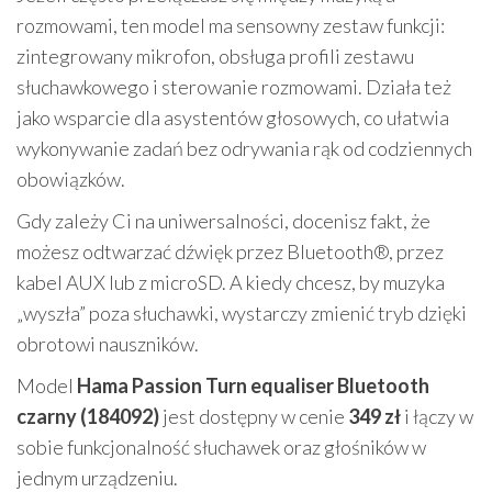
rozmowami, ten model ma sensowny zestaw funkcji:
zintegrowany mikrofon, obsługa profili zestawu
słuchawkowego i sterowanie rozmowami. Działa też
jako wsparcie dla asystentów głosowych, co ułatwia
wykonywanie zadań bez odrywania rąk od codziennych
obowiązków.
Gdy zależy Ci na uniwersalności, docenisz fakt, że
możesz odtwarzać dźwięk przez Bluetooth®, przez
kabel AUX lub z microSD. A kiedy chcesz, by muzyka
„wyszła” poza słuchawki, wystarczy zmienić tryb dzięki
obrotowi nauszników.
Model
Hama Passion Turn equaliser Bluetooth
czarny (184092)
jest dostępny w cenie
349 zł
i łączy w
sobie funkcjonalność słuchawek oraz głośników w
jednym urządzeniu.