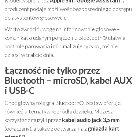
Model wspiera też
Apple Siri
i
Google Assistant
, a
producent podaje możliwość bezpośredniego dostępu
do asystentów głosowych.
Warto zwrócić uwagę na informowanie głosowe –
komunikat o udanym połączeniu Bluetooth® ułatwia
kontrolę parowania i minimalizuje ryzyko „coś nie
działa” w trakcie dnia.
Łączność nie tylko przez
Bluetooth – microSD, kabel AUX
i USB-C
Choć główną rolę gra Bluetooth®, zestaw oferuje
również alternatywne źródła dźwięku. Możesz
korzystać z muzyki przez
kabel audio jack 3,5 mm
(odłączany), a także z odtwarzania z
gniazda kart