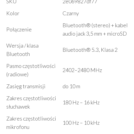
SKU
2e069827df77
Kolor
Czarny
Bluetooth® (stereo) + kabel
Połączenie
audio jack 3,5 mm + microSD
Wersja / klasa
Bluetooth® 5.3, Klasa 2
Bluetooth
Pasmo częstotliwości
2402–2480 MHz
(radiowe)
Zasięg transmisji
do 10 m
Zakres częstotliwości
180 Hz – 16 kHz
słuchawek
Zakres częstotliwości
100 Hz – 10 kHz
mikrofonu