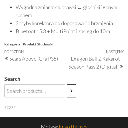
Wygodna zmiana: słuchawki ↔ głośniki jednym
ruchem
3 tryby korektora do dopasowania brzmienia
Bluetooth 5.3 + MultiPoint i zasięg do 10 m
Kategoria
Produkt
Słuchawki
Nawigacja
Poprzedni
POPRZEDNI
NASTĘPNY
N
Scars Above (Gra PS5)
Dragon Ball Z Kakarot –
wpisu
wpis
w
Season Pass 2 (Digital)
Search
zzzzz
Motyw:
EnvoThemes