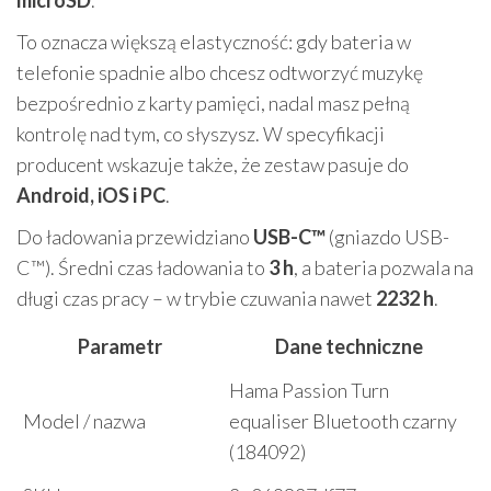
microSD
.
To oznacza większą elastyczność: gdy bateria w
telefonie spadnie albo chcesz odtworzyć muzykę
bezpośrednio z karty pamięci, nadal masz pełną
kontrolę nad tym, co słyszysz. W specyfikacji
producent wskazuje także, że zestaw pasuje do
Android, iOS i PC
.
Do ładowania przewidziano
USB-C™
(gniazdo USB-
C™). Średni czas ładowania to
3 h
, a bateria pozwala na
długi czas pracy – w trybie czuwania nawet
2232 h
.
Parametr
Dane techniczne
Hama Passion Turn
Model / nazwa
equaliser Bluetooth czarny
(184092)