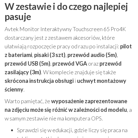
W zestawie i do czego najlepiej
pasuje
Avtek Monitor Interaktywny Touchscreen 65 Pro4K
dostarczany jest z zestawem akcesoriów, które
ułatwiają rozpoczęcie pracy od razu po instalacji:
pilot
z bateriami
,
pisaki (3 szt)
,
przewód audio (5m)
,
przewód USB (5m)
,
przewód VGA
oraz
przewód
zasilający (3m)
. W komplecie znajduje się także
skrócona instrukcja obsługi
i
uchwyt montażowy
ścienny
.
Warto pamiętać, że
wyposażenie zaprezentowane
na zdjęciu może się różnić w zależności od modelu
, a
w samym zestawie nie ma komputera OPS.
Sprawdzi się w edukacji, gdzie liczy się praca na