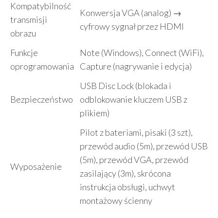
Kompatybilność
Konwersja VGA (analog) →
transmisji
cyfrowy sygnał przez HDMI
obrazu
Funkcje
Note (Windows), Connect (WiFi),
oprogramowania
Capture (nagrywanie i edycja)
USB Disc Lock (blokada i
Bezpieczeństwo
odblokowanie kluczem USB z
plikiem)
Pilot z bateriami, pisaki (3 szt),
przewód audio (5m), przewód USB
(5m), przewód VGA, przewód
Wyposażenie
zasilający (3m), skrócona
instrukcja obsługi, uchwyt
montażowy ścienny