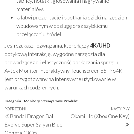
tablicy, notatki, głosowania i nagrywanie
materiałów.
Ułatwi prezentacje i spotkania dzięki narzędziom
wbudowanym w obsługę oraz szybkiemu
przełączaniu źródeł.
Jeśli szukasz rozwiązania, które łączy
4K/UHD
,
dotykową interakcję, wygodne narzędzia dla
prowadzącego i elastyczność podłączania sprzętu,
Avtek Monitor Interaktywny Touchscreen 65 Pro4K
jest przygotowany na intensywne użytkowanie w
warunkach codziennych.
Kategoria
Monitory przemysłowe
Produkt
Nawigacja
Poprzedni
POPRZEDNI
NASTĘPNY
N
Bandai Dragon Ball
Okami Hd (Xbox One Key)
wpisu
wpis
w
Evolve Super Saiyan Blue
Gogeta 13Cm