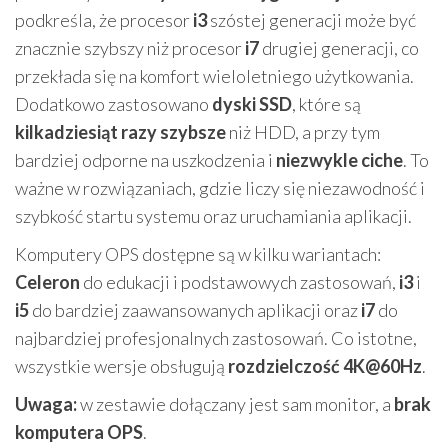
podkreśla, że procesor
i3
szóstej generacji może być
znacznie szybszy niż procesor
i7
drugiej generacji, co
przekłada się na komfort wieloletniego użytkowania.
Dodatkowo zastosowano
dyski SSD
, które są
kilkadziesiąt razy szybsze
niż HDD, a przy tym
bardziej odporne na uszkodzenia i
niezwykle ciche
. To
ważne w rozwiązaniach, gdzie liczy się niezawodność i
szybkość startu systemu oraz uruchamiania aplikacji.
Komputery OPS dostępne są w kilku wariantach:
Celeron
do edukacji i podstawowych zastosowań,
i3
i
i5
do bardziej zaawansowanych aplikacji oraz
i7
do
najbardziej profesjonalnych zastosowań. Co istotne,
wszystkie wersje obsługują
rozdzielczość 4K@60Hz
.
Uwaga:
w zestawie dołączany jest sam monitor, a
brak
komputera OPS
.