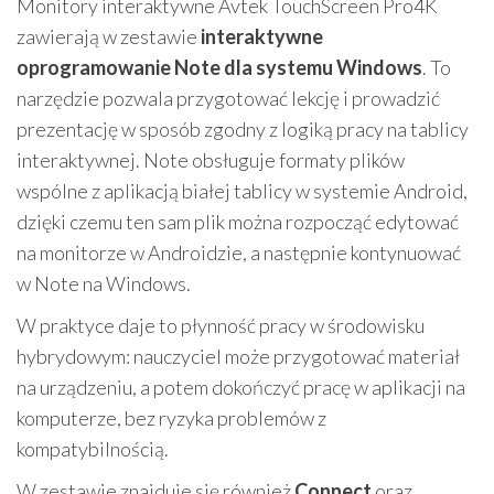
Monitory interaktywne Avtek TouchScreen Pro4K
zawierają w zestawie
interaktywne
oprogramowanie Note dla systemu Windows
. To
narzędzie pozwala przygotować lekcję i prowadzić
prezentację w sposób zgodny z logiką pracy na tablicy
interaktywnej. Note obsługuje formaty plików
wspólne z aplikacją białej tablicy w systemie Android,
dzięki czemu ten sam plik można rozpocząć edytować
na monitorze w Androidzie, a następnie kontynuować
w Note na Windows.
W praktyce daje to płynność pracy w środowisku
hybrydowym: nauczyciel może przygotować materiał
na urządzeniu, a potem dokończyć pracę w aplikacji na
komputerze, bez ryzyka problemów z
kompatybilnością.
W zestawie znajduje się również
Connect
oraz