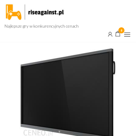
Przejdź
do
treści
Najlepsze gry w konkurencyjnych cenach
0