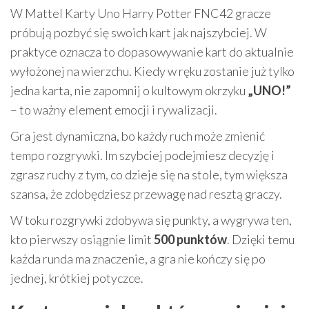
W Mattel Karty Uno Harry Potter FNC42 gracze
próbują pozbyć się swoich kart jak najszybciej. W
praktyce oznacza to dopasowywanie kart do aktualnie
wyłożonej na wierzchu. Kiedy w ręku zostanie już tylko
jedna karta, nie zapomnij o kultowym okrzyku
„UNO!”
– to ważny element emocji i rywalizacji.
Gra jest dynamiczna, bo każdy ruch może zmienić
tempo rozgrywki. Im szybciej podejmiesz decyzję i
zgrasz ruchy z tym, co dzieje się na stole, tym większa
szansa, że zdobędziesz przewagę nad resztą graczy.
W toku rozgrywki zdobywa się punkty, a wygrywa ten,
kto pierwszy osiągnie limit
500 punktów
. Dzięki temu
każda runda ma znaczenie, a gra nie kończy się po
jednej, krótkiej potyczce.