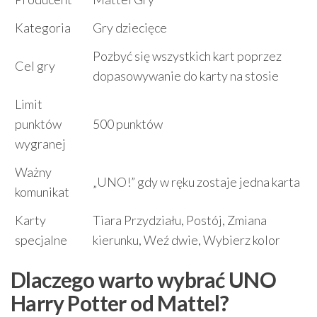
Kategoria
Gry dziecięce
Pozbyć się wszystkich kart poprzez
Cel gry
dopasowywanie do karty na stosie
Limit
punktów
500 punktów
wygranej
Ważny
„UNO!” gdy w ręku zostaje jedna karta
komunikat
Karty
Tiara Przydziału, Postój, Zmiana
specjalne
kierunku, Weź dwie, Wybierz kolor
Dlaczego warto wybrać UNO
Harry Potter od Mattel?