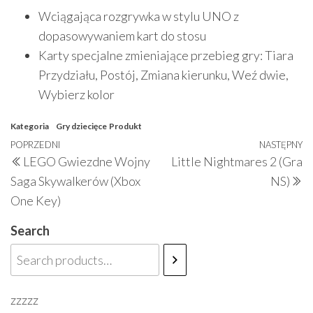
Wciągająca rozgrywka w stylu UNO z
dopasowywaniem kart do stosu
Karty specjalne zmieniające przebieg gry: Tiara
Przydziału, Postój, Zmiana kierunku, Weź dwie,
Wybierz kolor
Kategoria
Gry dziecięce
Produkt
Nawigacja
Poprzedni
POPRZEDNI
NASTĘPNY
N
LEGO Gwiezdne Wojny
Little Nightmares 2 (Gra
wpisu
wpis
w
Saga Skywalkerów (Xbox
NS)
One Key)
Search
zzzzz