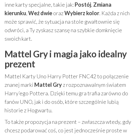
inne karty specjalne, takie jak:
Postój
,
Zmiana
kierunku
,
Weź dwie
oraz
Wybierz kolor
. Każda z nich
może sprawić, że sytuacja na stole gwałtownie się
odwróci, a Ty zyskasz szansę na szybkie domknięcie
swoich kart.
Mattel Gry i magia jako idealny
prezent
Mattel Karty Uno Harry Potter FNC42 to połączenie
znanej marki
Mattel Gry
z rozpoznawalnym światem
Harry’ego Pottera. Dzięki temu gra trafia zarówno do
fanów UNO, jak i do osób, które szczególnie lubią
historie z Hogwartu.
To także propozycja na prezent – zwłaszcza wtedy, gdy
chcesz podarować coś, co jest jednocześnie proste w