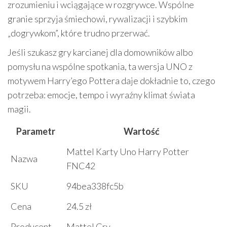
zrozumieniu i wciągające w rozgrywce. Wspólne
granie sprzyja śmiechowi, rywalizacji i szybkim
„dogrywkom”, które trudno przerwać.
Jeśli szukasz gry karcianej dla domowników albo
pomysłu na wspólne spotkania, ta wersja UNO z
motywem Harry’ego Pottera daje dokładnie to, czego
potrzeba: emocje, tempo i wyraźny klimat świata
magii.
Parametr
Wartość
Mattel Karty Uno Harry Potter
Nazwa
FNC42
SKU
94bea338fc5b
Cena
24.5 zł
Producent
Mattel Gry