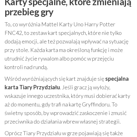
Karty specjalne, które zmieniają
przebieg gry
To, co wyróżnia Mattel Karty Uno Harry Potter
FNC42, to zestaw kart specjalnych, które nie tylko
dodają emocji, ale też pozwalają wpływać na sytuację
przy stole. Każda karta ma określoną funkcję i może
utrudnić życie rywalom albo pomóc w przejęciu
kontroli nad rundą.
Wśród wyróżniających się kart znajduje się
specjalna
karta Tiary Przydziału
. Jeśli gracz ją wyłoży,
wskazuje innego uczestnika, który musi dobierać karty
aż do momentu, gdy trafi na kartę Gryffindoru. To
świetny sposób, by wprowadzić zaskoczenie i zmusić
przeciwnika do działania wbrew własnej strategii.
Oprócz Tiary Przydziału w grze pojawiają się także