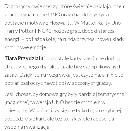
Ta gra łączy dwie rzeczy, które świetnie działają razem:
znane i dynamiczne UNO oraz charakterystyczne
postacie i motywy z Hogwartu. W Mattel Karty Uno
Harry Potter FNC42 możesz grać, dopóki starcza
energii – bo każda kolejna runda przynosi nowe układy
kart i nowe emocje.
Tiara Przydziału
i pozostałe karty specjalne dodają
strategicznego charakteru, ale bez skomplikowanych
zasad. Dzięki temu rozgrywka jest czytelna, a mimo to
potrafi zaskoczyć nawet doświadczonych graczy.
Jeśli chcesz, by domowe gry były bardziej tematyczne i
„magiczne”, ta wersja UNO będzie strzałem w
dziesiątkę. W końcu liczy się nie tylko to, kto szybciej
pozbędzie się kart, ale też to, jak wiele radości da
wspólna rywalizacja.