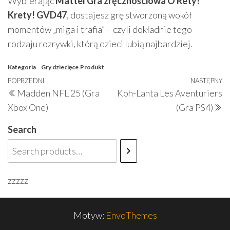
Wybierając
Mattel Gra zręcznościowa O Rety!
Krety! GVD47
, dostajesz grę stworzoną wokół
momentów „miga i trafia” – czyli dokładnie tego
rodzaju rozrywki, którą dzieci lubią najbardziej.
Kategoria
Gry dziecięce
Produkt
Nawigacja
Poprzedni
POPRZEDNI
NASTĘPNY
N
Madden NFL 25 (Gra
Koh-Lanta Les Aventuriers
wpisu
wpis
w
Xbox One)
(Gra PS4)
Search
zzzzz
Motyw:
EnvoThemes