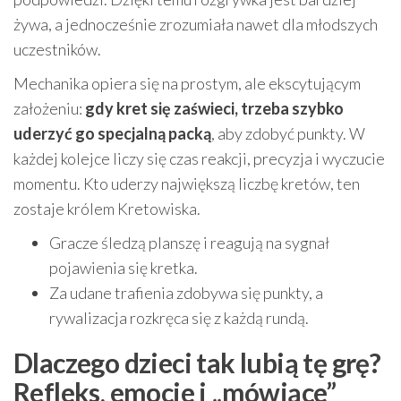
żywa, a jednocześnie zrozumiała nawet dla młodszych
uczestników.
Mechanika opiera się na prostym, ale ekscytującym
założeniu:
gdy kret się zaświeci, trzeba szybko
uderzyć go specjalną packą
, aby zdobyć punkty. W
każdej kolejce liczy się czas reakcji, precyzja i wyczucie
momentu. Kto uderzy największą liczbę kretów, ten
zostaje królem Kretowiska.
Gracze śledzą planszę i reagują na sygnał
pojawienia się kretka.
Za udane trafienia zdobywa się punkty, a
rywalizacja rozkręca się z każdą rundą.
Dlaczego dzieci tak lubią tę grę?
Refleks, emocje i „mówiące”