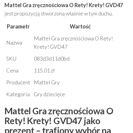
Mattel Gra zręcznościowa O Rety! Krety! GVD47
jest propozycją stworzoną właśnie w tym duchu.
Parametr
Wartość
Mattel Gra zręcznościowa O Rety!
Nazwa
Krety! GVD47
SKU
083d3d11d0bd
Cena
115.01 zł
Producent
Mattel Gry
Kategoria
Gry dziecięce
Mattel Gra zręcznościowa O
Rety! Krety! GVD47 jako
prezent – trafiony wybór na