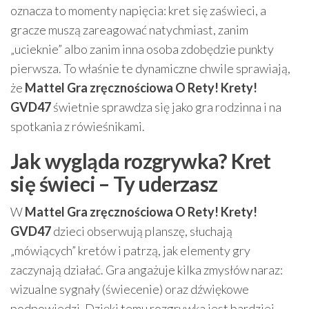
oznacza to momenty napięcia: kret się zaświeci, a
gracze muszą zareagować natychmiast, zanim
„ucieknie” albo zanim inna osoba zdobędzie punkty
pierwsza. To właśnie te dynamiczne chwile sprawiają,
że
Mattel Gra zręcznościowa O Rety! Krety!
GVD47
świetnie sprawdza się jako gra rodzinna i na
spotkania z rówieśnikami.
Jak wygląda rozgrywka? Kret
się świeci – Ty uderzasz
W
Mattel Gra zręcznościowa O Rety! Krety!
GVD47
dzieci obserwują planszę, słuchają
„mówiących” kretów i patrzą, jak elementy gry
zaczynają działać. Gra angażuje kilka zmysłów naraz:
wizualne sygnały (świecenie) oraz dźwiękowe
podpowiedzi. Dzięki temu rozgrywka jest bardziej