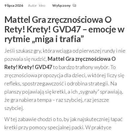
9 lipca 2026
Autor
kleo
Wyłączony
Mattel Gra zręcznościowa O
Rety! Krety! GVD47 – emocje w
rytmie „miga i trafia”
Jeśli szukasz gry, która wciąga od pierwszej rundy i nie
pozwala się nudzić,
Mattel Gra zręcznościowa O
Rety! Krety! GVD47
to bardzo trafiony wybór. To
zręcznościowa propozycja dla dzieci, w której liczy się
refleks, spostrzegawczość i odrobina strategii. Na
planszy pojawiają się kretki, a ich „sygnały” sprawiają,
że gra nabiera tempa – raz szybciej, raz jeszcze
szybciej.
W tej zabawie chodzi o to, by jak najskuteczniej łapać
kretki przy pomocy specjalnej packi. W praktyce