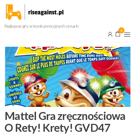
Przejdź
do
treści
Najlepsze gry w konkurencyjnych cenach
0
Mattel Gra zręcznościowa
O Rety! Krety! GVD47