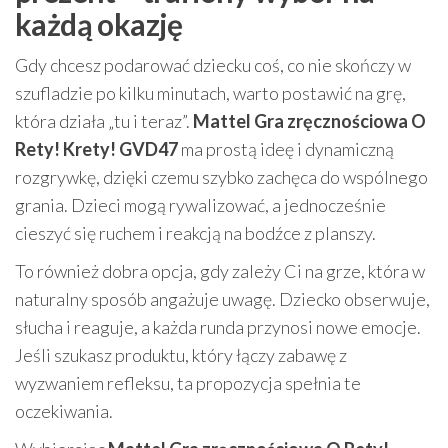
każdą okazję
Gdy chcesz podarować dziecku coś, co nie skończy w
szufladzie po kilku minutach, warto postawić na grę,
która działa „tu i teraz”.
Mattel Gra zręcznościowa O
Rety! Krety! GVD47
ma prostą ideę i dynamiczną
rozgrywkę, dzięki czemu szybko zachęca do wspólnego
grania. Dzieci mogą rywalizować, a jednocześnie
cieszyć się ruchem i reakcją na bodźce z planszy.
To również dobra opcja, gdy zależy Ci na grze, która w
naturalny sposób angażuje uwagę. Dziecko obserwuje,
słucha i reaguje, a każda runda przynosi nowe emocje.
Jeśli szukasz produktu, który łączy zabawę z
wyzwaniem refleksu, ta propozycja spełnia te
oczekiwania.