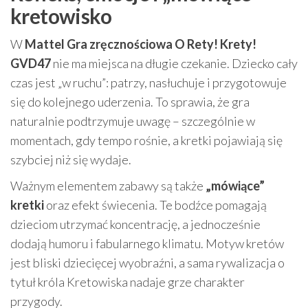
kretowisko
W
Mattel Gra zręcznościowa O Rety! Krety!
GVD47
nie ma miejsca na długie czekanie. Dziecko cały
czas jest „w ruchu”: patrzy, nasłuchuje i przygotowuje
się do kolejnego uderzenia. To sprawia, że gra
naturalnie podtrzymuje uwagę – szczególnie w
momentach, gdy tempo rośnie, a kretki pojawiają się
szybciej niż się wydaje.
Ważnym elementem zabawy są także
„mówiące”
kretki
oraz efekt świecenia. Te bodźce pomagają
dzieciom utrzymać koncentrację, a jednocześnie
dodają humoru i fabularnego klimatu. Motyw kretów
jest bliski dziecięcej wyobraźni, a sama rywalizacja o
tytuł króla Kretowiska nadaje grze charakter
przygody.