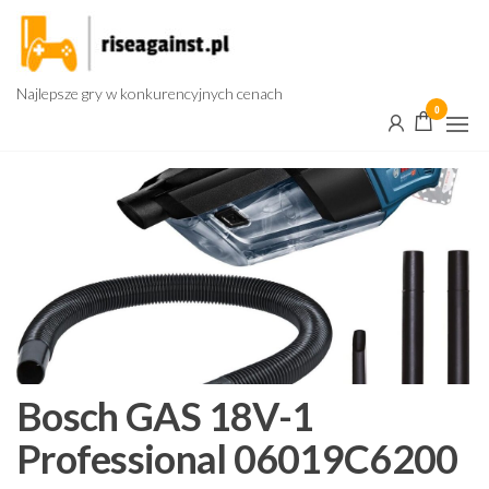
Przejdź
do
treści
Najlepsze gry w konkurencyjnych cenach
0
Bosch GAS 18V-1
Professional 06019C6200