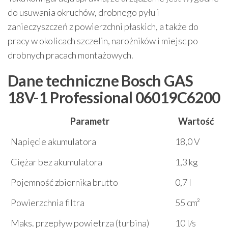
do usuwania okruchów, drobnego pyłu i
zanieczyszczeń z powierzchni płaskich, a także do
pracy w okolicach szczelin, narożników i miejsc po
drobnych pracach montażowych.
Dane techniczne Bosch GAS
18V-1 Professional 06019C6200
Parametr
Wartość
Napięcie akumulatora
18,0 V
Ciężar bez akumulatora
1,3 kg
Pojemność zbiornika brutto
0,7 l
Powierzchnia filtra
55 cm²
Maks. przepływ powietrza (turbina)
10 l/s