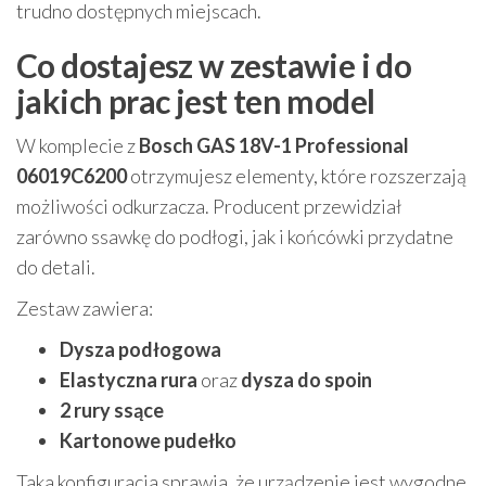
trudno dostępnych miejscach.
Co dostajesz w zestawie i do
jakich prac jest ten model
W komplecie z
Bosch GAS 18V-1 Professional
06019C6200
otrzymujesz elementy, które rozszerzają
możliwości odkurzacza. Producent przewidział
zarówno ssawkę do podłogi, jak i końcówki przydatne
do detali.
Zestaw zawiera:
Dysza podłogowa
Elastyczna rura
oraz
dysza do spoin
2 rury ssące
Kartonowe pudełko
Taka konfiguracja sprawia, że urządzenie jest wygodne