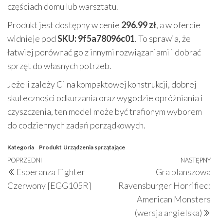
częściach domu lub warsztatu.
Produkt jest dostępny w cenie
296.99 zł
, a w ofercie
widnieje pod
SKU: 9f5a78096c01
. To sprawia, że
łatwiej porównać go z innymi rozwiązaniami i dobrać
sprzęt do własnych potrzeb.
Jeżeli zależy Ci na kompaktowej konstrukcji, dobrej
skuteczności odkurzania oraz wygodzie opróżniania i
czyszczenia, ten model może być trafionym wyborem
do codziennych zadań porządkowych.
Kategoria
Produkt
Urządzenia sprzątające
Nawigacja
Poprzedni
POPRZEDNI
NASTĘPNY
N
Esperanza Fighter
Gra planszowa
wpisu
wpis
w
Czerwony [EGG105R]
Ravensburger Horrified:
American Monsters
(wersja angielska)