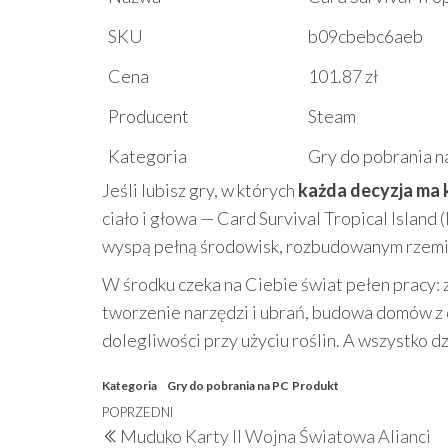
SKU
b09cbebc6aeb
Cena
101.87 zł
Producent
Steam
Kategoria
Gry do pobrania n
Jeśli lubisz gry, w których
każda decyzja ma
ciało i głowa — Card Survival Tropical Island 
wyspą pełną środowisk, rozbudowanym rzemio
W środku czeka na Ciebie świat pełen pracy: z
tworzenie narzędzi i ubrań, budowa domów z 
dolegliwości przy użyciu roślin. A wszystko d
Kategoria
Gry do pobrania na PC
Produkt
Nawigacja
Poprzedni
POPRZEDNI
Muduko Karty II Wojna Światowa Alianci
wpis