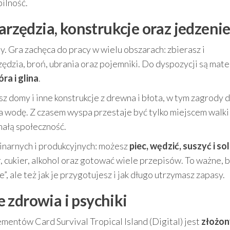
ilność.
narzędzia, konstrukcje oraz jedzeni
. Gra zachęca do pracy w wielu obszarach: zbierasz i
dzia, broń, ubrania oraz pojemniki. Do dyspozycji są mate
ra i glina
.
z domy i inne konstrukcje z drewna i błota, w tym zagrody d
na wodę. Z czasem wyspa przestaje być tylko miejscem walki
małą społeczność.
inarnych i produkcyjnych: możesz
piec, wędzić, suszyć i sol
r, cukier, alkohol oraz gotować wiele przepisów. To ważne, 
e”, ale też jak je przygotujesz i jak długo utrzymasz zapasy.
 zdrowia i psychiki
mentów Card Survival Tropical Island (Digital) jest
złożon