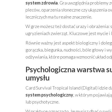
system zdrowia
. Gra uwzględnia problemy zw
pleców, oparzenia słoneczne czy ukąszenia ow
leczniczych ma tu realne znaczenie.
W grze możesz też dostać urazy i obrażenia: s
ugryzieniach zwierząt. Kluczowe jest mycie i l
Równie ważny jest aspekt biologiczny i doleg
gorączka, biegunka, nudności, bóle głowy i w
odżywiania, które pomaga wzmocnić układ o
Psychologiczna warstwa su
umysłu
Card Survival Tropical Island (Digital) idzie
system psychologiczny
, w którym pojawiają
lub psychotyczne.
W praktyce oznacza to, że musisz dbać o swój