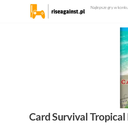
Przejdź
Najlepsze gry w konk
do
treści
Card Survival Tropical 