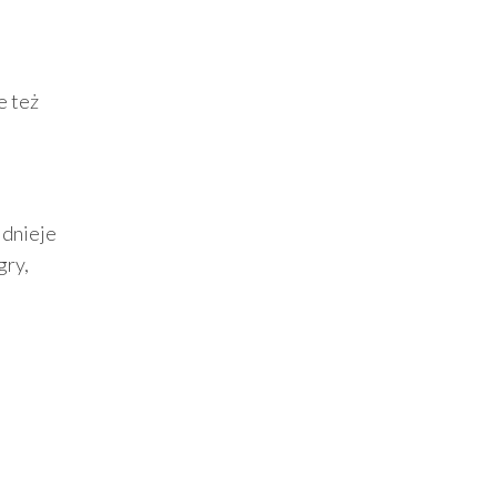
e też
idnieje
gry,