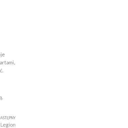
oje
kartami,
ć.
ą.
ASTĘPNY
Następny
 Legion
wpis