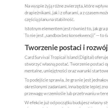
Na wyspie żyją różne zwierzęta, które wpływa
drapieżnikami, jak i z ofiarami, a z czasem mo
częścią planu na stabilność.
Istotnym elementem jest również to, jak gra
To nie jest „sandbox bez konsekwencji” — to ś
Tworzenie postaci i rozwój
Card Survival Tropical Island (Digital) oferu
stworzyć własną postać. Tworzenie postaci op
mentalne, umiejętności oraz warunki startow
To podejście sprawia, że gra nie jest jednako
określonymi zadaniami, inna będzie lepiej zno
przewagę w rzemiośle lub przetrwaniu w tere
W efekcie już od początku budujesz własny sty