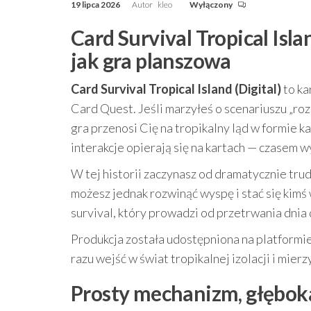
19 lipca 2026
Autor
kleo
Wyłączony
Card Survival Tropical Isla
jak gra planszowa
Card Survival Tropical Island (Digital)
to ka
Card Quest. Jeśli marzyłeś o scenariuszu „roz
gra przenosi Cię na tropikalny ląd w formie 
interakcje opierają się na kartach — czasem w
W tej historii zaczynasz od dramatycznie tr
możesz jednak rozwinąć wyspę i stać się kimś 
survival, który prowadzi od przetrwania dnia
Produkcja została udostępniona na platformi
razu wejść w świat tropikalnej izolacji i mier
Prosty mechanizm, głęboka 