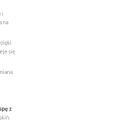
 i
a na
Dzięki
eje się
zmiana
spę z
skiń.