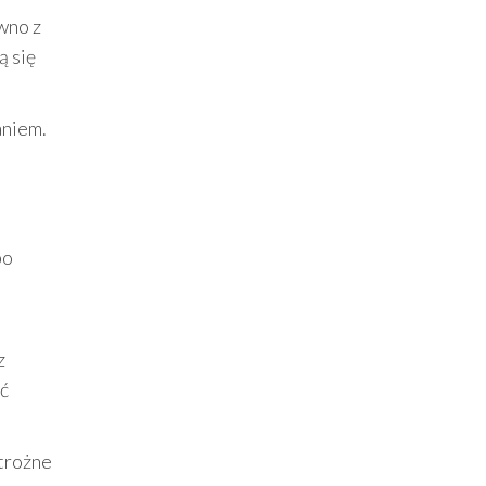
wno z
ą się
aniem.
bo
z
eć
strożne