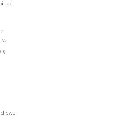
i, ból
po
ie.
się
duchowe