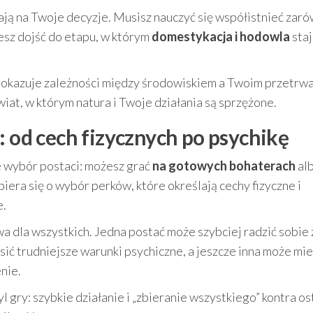
ją na Twoje decyzje. Musisz nauczyć się współistnieć zaró
żesz dojść do etapu, w którym
domestykacja i hodowla
staj
 pokazuje zależności między środowiskiem a Twoim przetrw
wiat, w którym natura i Twoje działania są sprzężone.
: od cech fizycznych po psychikę
je wybór postaci: możesz grać
na gotowych bohaterach
al
iera się o wybór perków, które określają cechy fizyczne i
e.
wa dla wszystkich. Jedna postać może szybciej radzić sobie 
sić trudniejsze warunki psychiczne, a jeszcze inna może mi
nie.
l gry: szybkie działanie i „zbieranie wszystkiego” kontra o