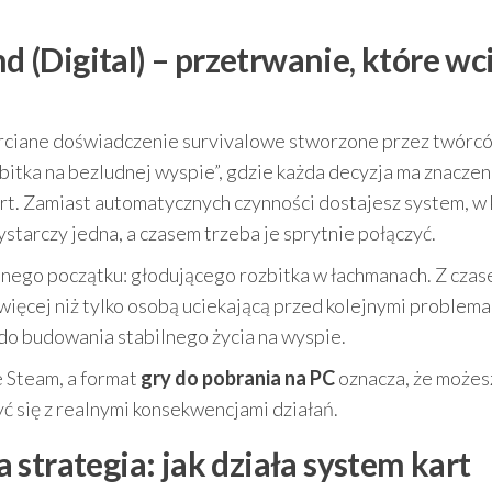
nd (Digital) – przetrwanie, które wc
rciane doświadczenie survivalowe stworzone przez twórc
bitka na bezludnej wyspie”, gdzie każda decyzja ma znaczeni
kart. Zamiast automatycznych czynności dostajesz system, w
ystarczy jedna, a czasem trzeba je sprytnie połączyć.
udnego początku: głodującego rozbitka w łachmanach. Z cza
więcej niż tylko osobą uciekającą przed kolejnymi problema
 do budowania stabilnego życia na wyspie.
e Steam, a format
gry do pobrania na PC
oznacza, że możes
zyć się z realnymi konsekwencjami działań.
strategia: jak działa system kart