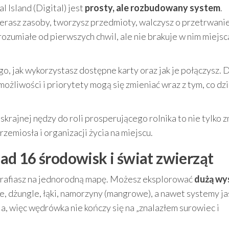
l Island (Digital) jest
prosty, ale rozbudowany system
.
bierasz zasoby, tworzysz przedmioty, walczysz o przetrwanie
ozumiałe od pierwszych chwil, ale nie brakuje w nim miejsc
 tego, jak wykorzystasz dostępne karty oraz jak je połączysz. 
ożliwości i priorytety mogą się zmieniać wraz z tym, co dzi
d skrajnej nędzy do roli prosperującego rolnika to nie tylko 
rzemiosła i organizacji życia na miejscu.
d 16 środowisk i świat zwierząt
e trafiasz na jednorodną mapę. Możesz eksplorować
dużą wy
że, dżungle, łąki, namorzyny (mangrowe), a nawet systemy ja
, więc wędrówka nie kończy się na „znalazłem surowiec i