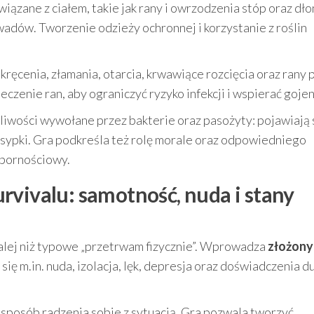
iązane z ciałem, takie jak rany i owrzodzenia stóp oraz dłon
adów. Tworzenie odzieży ochronnej i korzystanie z roślin
kręcenia, złamania, otarcia, krwawiące rozcięcia oraz rany 
eczenie ran, aby ograniczyć ryzyko infekcji i wspierać gojen
liwości wywołane przez bakterie oraz pasożyty: pojawiają 
ysypki. Gra podkreśla też rolę morale oraz odpowiedniego
dpornościowy.
rvivalu: samotność, nuda i stany
 dalej niż typowe „przetrwam fizycznie”. Wprowadza
złożony
 się m.in. nuda, izolacja, lęk, depresja oraz doświadczenia 
 sposób radzenia sobie z sytuacją. Gra pozwala tworzyć