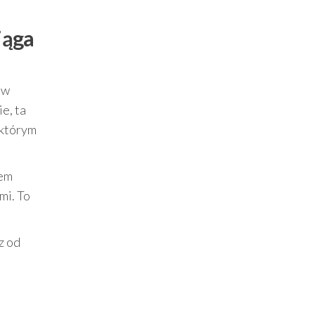
iąga
ów
e, ta
 którym
sem
mi. To
z od