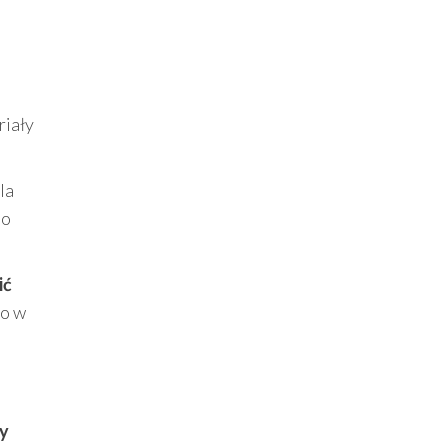
e
riały
la
 o
ić
bo w
y