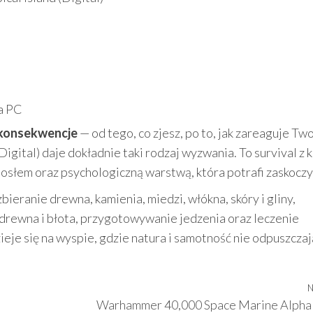
a PC
 konsekwencje
— od tego, co zjesz, po to, jak zareaguje Tw
(Digital) daje dokładnie taki rodzaj wyzwania. To survival z 
słem oraz psychologiczną warstwą, która potrafi zaskoczy
bieranie drewna, kamienia, miedzi, włókna, skóry i gliny,
drewna i błota, przygotowywanie jedzenia oraz leczenie
zieje się na wyspie, gdzie natura i samotność nie odpuszczaj
N
Warhammer 40,000 Space Marine Alpha