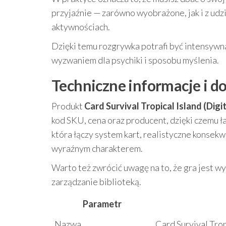
przyjaźnie — zarówno wyobrażone, jak i z ud
aktywnościach.
Dzięki temu rozgrywka potrafi być intensywna 
wyzwaniem dla psychiki i sposobu myślenia.
Techniczne informacje i d
Produkt
Card Survival Tropical Island (Digit
kod SKU, cena oraz producent, dzięki czemu ła
która łączy system kart, realistyczne konsek
wyraźnym charakterem.
Warto też zwrócić uwagę na to, że gra jest 
zarządzanie biblioteką.
Parametr
Nazwa
Card Survival Trop