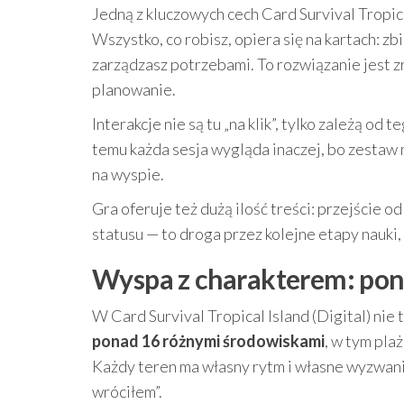
Jedną z kluczowych cech Card Survival Tropica
Wszystko, co robisz, opiera się na kartach: z
zarządzasz potrzebami. To rozwiązanie jest zr
planowanie.
Interakcje nie są tu „na klik”, tylko zależą od
temu każda sesja wygląda inaczej, bo zestaw m
na wyspie.
Gra oferuje też dużą ilość treści: przejście o
statusu — to droga przez kolejne etapy nauki, 
Wyspa z charakterem: pona
W Card Survival Tropical Island (Digital) ni
ponad 16 różnymi środowiskami
, w tym pla
Każdy teren ma własny rytm i własne wyzwania
wróciłem”.