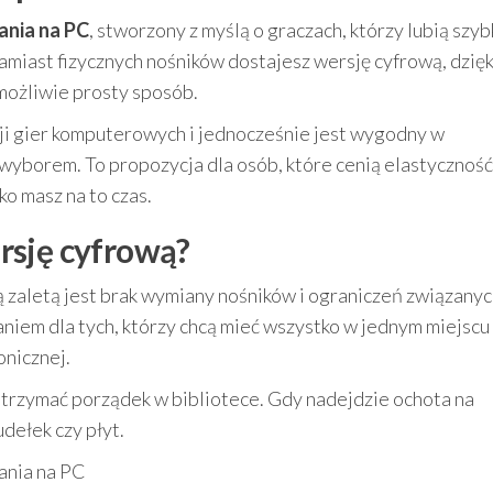
ania na PC
, stworzony z myślą o graczach, którzy lubią szyb
miast fizycznych nośników dostajesz wersję cyfrową, dzięk
możliwie prosty sposób.
kcji gier komputerowych i jednocześnie jest wygodny w
 wyborem. To propozycja dla osób, które cenią elastyczność
o masz na to czas.
rsję cyfrową?
zaletą jest brak wymiany nośników i ograniczeń związanyc
niem dla tych, którzy chcą mieć wszystko w jednym miejscu 
onicznej.
utrzymać porządek w bibliotece. Gdy nadejdzie ochota na
udełek czy płyt.
ania na PC