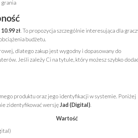
 grania
ępność
e
10.99 zł
. To propozycja szczególnie interesująca dla gracz
 obciążenia budżetu.
frowej, dlatego zakup jest wygodny i dopasowany do
ów. Jeśli zależy Ci na tytule, który możesz szybko doda
u
mego produktu oraz jego identyfikacji w systemie. Poniżej
nie zidentyfikować wersję
Jad (Digital)
.
Wartość
ital)