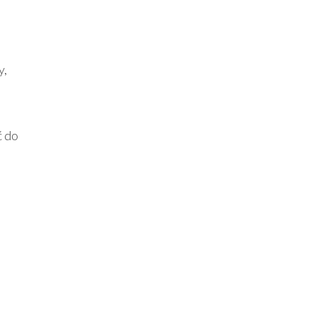
y,
ć do