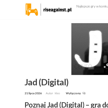
Przejdź
Najlepsze gry w konk
do
treści
Jad (Digital)
21 lipca 2026
Autor
kleo
Wyłączony
Poznaj Jad (Digital) – gra 