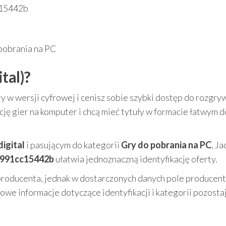
15442b
pobrania na PC
tal)?
ry w wersji cyfrowej i cenisz sobie szybki dostęp do rozgryw
cję gier na komputer i chcą mieć tytuły w formacie łatwym d
digital
i pasującym do kategorii
Gry do pobrania na PC
, Ja
991cc15442b
ułatwia jednoznaczną identyfikację oferty.
 producenta, jednak w dostarczonych danych pole producent
owe informacje dotyczące identyfikacji i kategorii pozosta