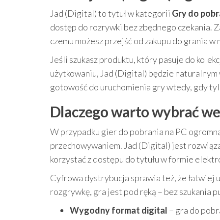
Jad (Digital) to tytuł w kategorii
Gry do pobr
dostęp do rozrywki bez zbędnego czekania. Za
czemu możesz przejść od zakupu do grania w 
Jeśli szukasz produktu, który pasuje do kole
użytkowaniu, Jad (Digital) będzie naturalnym
gotowość do uruchomienia gry wtedy, gdy tylk
Dlaczego warto wybrać we
W przypadku gier do pobrania na PC ogromną 
przechowywaniem. Jad (Digital) jest rozwiąza
korzystać z dostępu do tytułu w formie elektr
Cyfrowa dystrybucja sprawia też, że łatwiej 
rozgrywkę, gra jest pod ręką – bez szukania p
Wygodny format digital
– gra do pobr