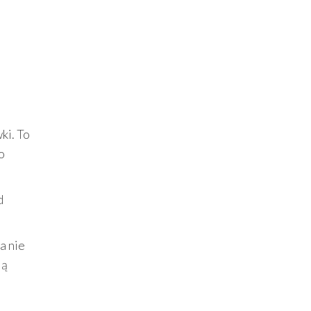
ki. To
o
d
a nie
ją