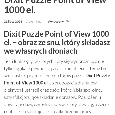
1000 el.
21 lipca 2026
Autor
kleo
Wyłączony
Dixit Puzzle Point of View 1000
el. – obraz ze snu, który składasz
we własnych dłoniach
Jeśli lubisz gry, w których liczy się wyobraźnia, a nie
tylko logika, z pewnością znasz klimat Dixit. Teraz ten
sam nastrój przeniesiono do formy puzzli.
Dixit Puzzle
Point of View 1000 el.
to propozycja dla fanów
pięknych ilustracji oraz osób, które lubią spokojne,
satysfakcjonujące składanie obrazów. Po ułożeniu
powstaje duży, czytelny motyw, który przyciąga wzrok
i dobrze prezentuje się po zakończeniu pracy.