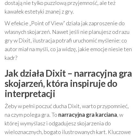
dostają nie tylko puzzlową przyjemność, ale też
kawałek estetyki znanej z gry.
W efekcie „Point of View” działa jak zaproszenie do
własnych skojarzeń. Nawet jeśli nie planujesz od razu
gry w Dixit, ilustracja potrafi uruchomić myślenie: co
autor miał na myśli, co ja widzę, jakie emocje niesie ten
kadr?
Jak działa Dixit – narracyjna gra
skojarzeń, która inspiruje do
interpretacji
Żeby w pełni poczuć ducha Dixit, warto przypomnieć,
na czym polega gra. To
narracyjna gra karciana
, w
której wymyślasz i odgadujesz skojarzenia do
wieloznacznych, bogato ilustrowanych kart. Kluczowe