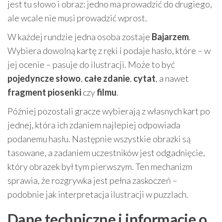
jest tu słowo i obraz: jedno ma prowadzić do drugiego,
ale wcale nie musi prowadzić wprost.
W każdej rundzie jedna osoba zostaje
Bajarzem
.
Wybiera dowolną kartę z ręki i podaje hasło, które – w
jej ocenie – pasuje do ilustracji. Może to być
pojedyncze słowo
,
całe zdanie
,
cytat
, a nawet
fragment piosenki
czy
filmu
.
Później pozostali gracze wybierają z własnych kart po
jednej, która ich zdaniem najlepiej odpowiada
podanemu hasłu. Następnie wszystkie obrazki są
tasowane, a zadaniem uczestników jest odgadnięcie,
który obrazek był tym pierwszym. Ten mechanizm
sprawia, że rozgrywka jest pełna zaskoczeń –
podobnie jak interpretacja ilustracji w puzzlach.
Dane techniczne i informacje o