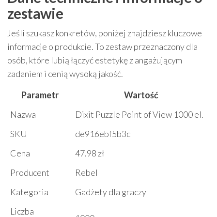
zestawie
Jeśli szukasz konkretów, poniżej znajdziesz kluczowe
informacje o produkcie. To zestaw przeznaczony dla
osób, które lubią łączyć estetykę z angażującym
zadaniem i cenią wysoką jakość.
Parametr
Wartość
Nazwa
Dixit Puzzle Point of View 1000 el.
SKU
de916ebf5b3c
Cena
47.98 zł
Producent
Rebel
Kategoria
Gadżety dla graczy
Liczba