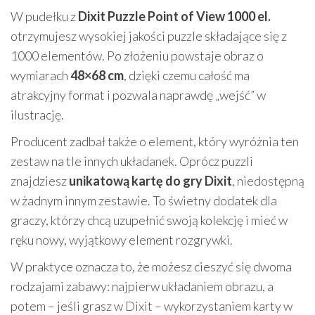
W pudełku z
Dixit Puzzle Point of View 1000 el.
otrzymujesz wysokiej jakości puzzle składające się z
1000 elementów. Po złożeniu powstaje obraz o
wymiarach
48×68 cm
, dzięki czemu całość ma
atrakcyjny format i pozwala naprawdę „wejść” w
ilustrację.
Producent zadbał także o element, który wyróżnia ten
zestaw na tle innych układanek. Oprócz puzzli
znajdziesz
unikatową kartę do gry Dixit
, niedostępną
w żadnym innym zestawie. To świetny dodatek dla
graczy, którzy chcą uzupełnić swoją kolekcję i mieć w
ręku nowy, wyjątkowy element rozgrywki.
W praktyce oznacza to, że możesz cieszyć się dwoma
rodzajami zabawy: najpierw układaniem obrazu, a
potem – jeśli grasz w Dixit – wykorzystaniem karty w