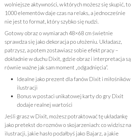
wolniejsze aktywności, w których możesz się skupić, to
1000 elementów daje czas na relaks, a jednocześnie
nie jest to format, który szybko się nudzi.
Gotowy obraz o wymiarach 48×68 cm świetnie
sprawdza się jako dekoracja po ułożeniu. Układasz,
patrzysz, a potem zostawiasz sobie efekt pracy –
dokładnie w duchu Dixit, gdzie obraz i interpretacja są
równie ważne jak sam moment „odgadnięcia”.
Idealne jako prezent dla fanów Dixit i miłośników
ilustracji
Bonus w postaci unikatowej karty do gry Dixit
dodaje realnej wartości
Jeśli grasz w Dixit, możesz potraktować tę układankę
jako pretekst do rozmów o skojarzeniach: co widzisz na
ilustracji, jakie hasło podałbyś jako Bajarz, a jakie