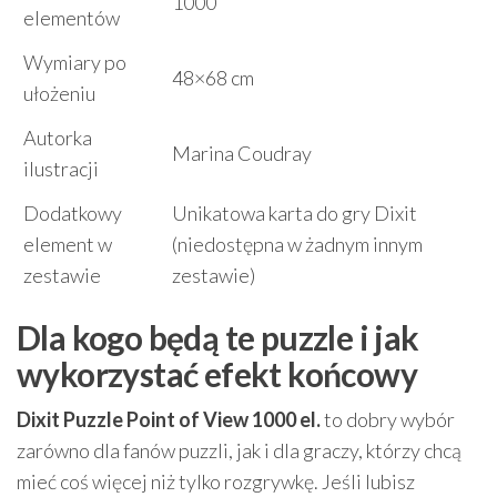
1000
elementów
Wymiary po
48×68 cm
ułożeniu
Autorka
Marina Coudray
ilustracji
Dodatkowy
Unikatowa karta do gry Dixit
element w
(niedostępna w żadnym innym
zestawie
zestawie)
Dla kogo będą te puzzle i jak
wykorzystać efekt końcowy
Dixit Puzzle Point of View 1000 el.
to dobry wybór
zarówno dla fanów puzzli, jak i dla graczy, którzy chcą
mieć coś więcej niż tylko rozgrywkę. Jeśli lubisz