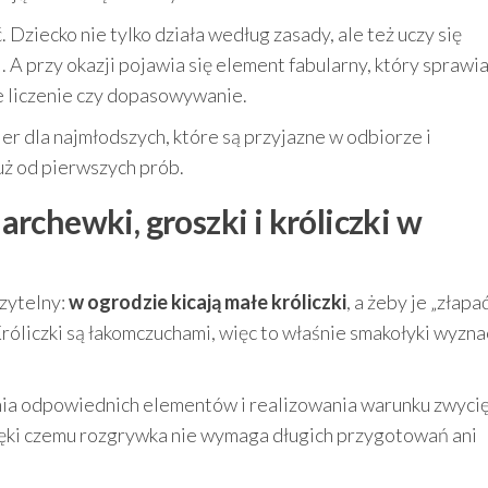
. Dziecko nie tylko działa według zasady, ale też uczy się
A przy okazji pojawia się element fabularny, który sprawia
e liczenie czy dopasowywanie.
ier dla najmłodszych, które są przyjazne w odbiorze i
uż od pierwszych prób.
rchewki, groszki i króliczki w
zytelny:
w ogrodzie kicają małe króliczki
, a żeby je „złapać
Króliczki są łakomczuchami, więc to właśnie smakołyki wyzna
nia odpowiednich elementów i realizowania warunku zwyci
dzięki czemu rozgrywka nie wymaga długich przygotowań ani