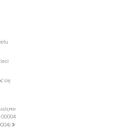
ielu
zieci
ć się
ASTĘPNY
Następny
M-00004
wpis
004)