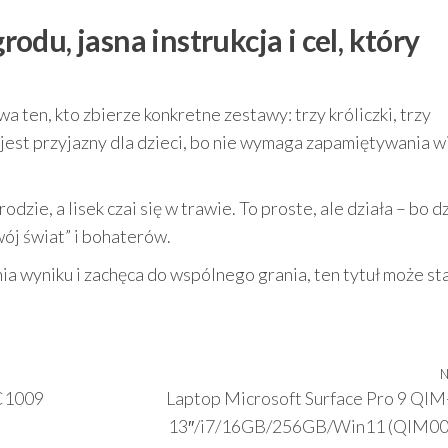
du, jasna instrukcja i cel, który
 ten, kto zbierze konkretne zestawy: trzy króliczki, trzy
u jest przyjazny dla dzieci, bo nie wymaga zapamiętywania w
odzie, a lisek czai się w trawie. To proste, ale działa – bo d
wój świat” i bohaterów.
nia wyniku i zachęca do wspólnego grania, ten tytuł może sta
N
 C1009
Laptop Microsoft Surface Pro 9 QI
13″/i7/16GB/256GB/Win11 (QIM00