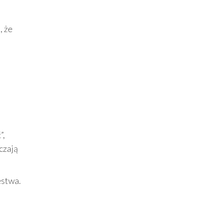
, że
”,
czają
ęstwa.