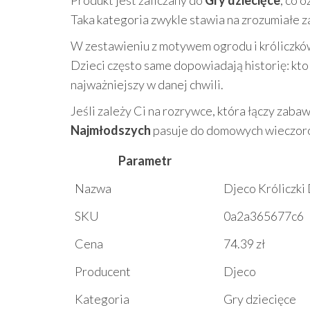
Produkt jest zaliczany do
Gry dziecięce
, co 
Taka kategoria zwykle stawia na zrozumiałe za
W zestawieniu z motywem ogrodu i króliczkó
Dzieci często same dopowiadają historię: kto k
najważniejszy w danej chwili.
Jeśli zależy Ci na rozrywce, która łączy zaba
Najmłodszych
pasuje do domowych wieczorów
Parametr
Nazwa
Djeco Króliczki
SKU
0a2a365677c6
Cena
74.39 zł
Producent
Djeco
Kategoria
Gry dziecięce