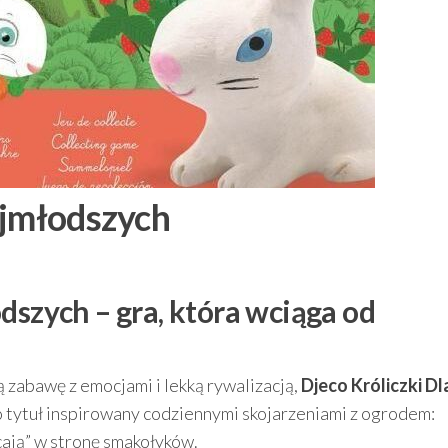
ajmłodszych
dszych – gra, która wciąga od
tą zabawę z emocjami i lekką rywalizacją,
Djeco Króliczki Dl
tytuł inspirowany codziennymi skojarzeniami z ogrodem:
icają” w stronę smakołyków.