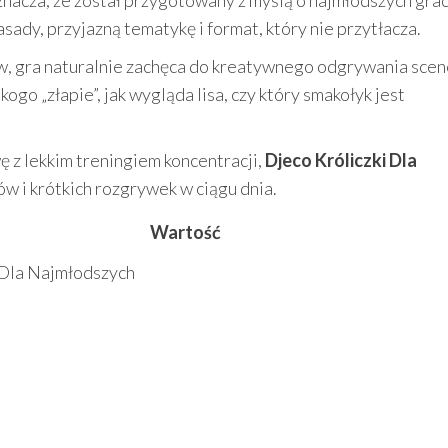
oznacza, że został przygotowany z myślą o najmłodszych gra
sady, przyjazną tematykę i format, który nie przytłacza.
w, gra naturalnie zachęca do kreatywnego odgrywania scen
ogo „złapie”, jak wygląda lisa, czy który smakołyk jest
wę z lekkim treningiem koncentracji,
Djeco Króliczki Dla
 i krótkich rozgrywek w ciągu dnia.
Wartość
 Dla Najmłodszych