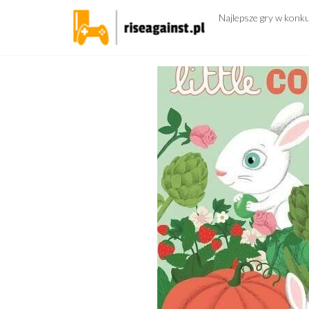
Przejdź
Najlepsze gry w konk
do
treści