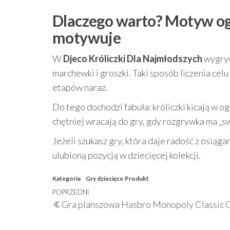
Dlaczego warto? Motyw ogro
motywuje
W
Djeco Króliczki Dla Najmłodszych
wygrywa
marchewki i groszki. Taki sposób liczenia cel
etapów naraz.
Do tego dochodzi fabuła: króliczki kicają w ogr
chętniej wracają do gry, gdy rozgrywka ma „s
Jeżeli szukasz gry, która daje radość z osiąga
ulubioną pozycją w dziecięcej kolekcji.
Kategoria
Gry dziecięce
Produkt
Nawigacja
Poprzedni
POPRZEDNI
Gra planszowa Hasbro Monopoly Classic
wpisu
wpis