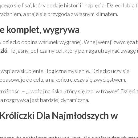
go się lisa”, który dodaje historii i napięcia. Dzieci lubią 
zadaniem, a staje się przygodą z własnym klimatem.
rze komplet, wygrywa
dziecko dopina warunek wygranej. W tej wersji zwycięża t
szki
. To jasny, policzalny cel, który pomaga utrzymać uwagę 
wspiera skupienie i logiczne myślenie. Dziecko uczy się
opasowuje do celu, a na końcu cieszy się zwycięstwem.
ożności – „uważaj na liska, który się czai w trawce”. Dzięki
 a rozgrywka jest bardziej dynamiczna.
o Króliczki Dla Najmłodszych w