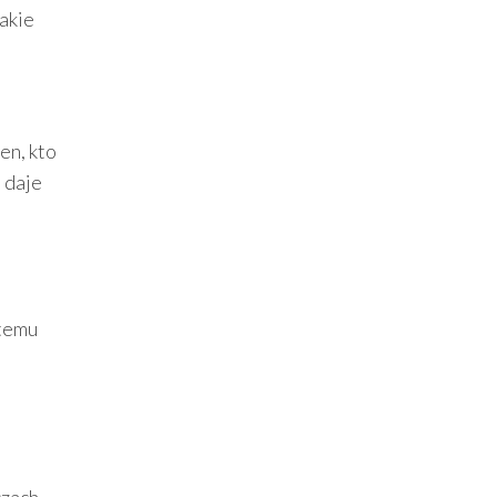
takie
en, kto
i daje
 temu