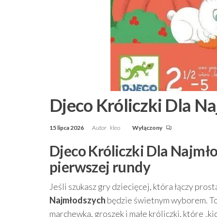
Djeco Króliczki Dla N
15 lipca 2026
Autor
kleo
Wyłączony
Djeco Króliczki Dla Najmło
pierwszej rundy
Jeśli szukasz gry dziecięcej, która łączy pros
Najmłodszych
będzie świetnym wyborem. To 
marchewka, groszek i małe króliczki, które „k