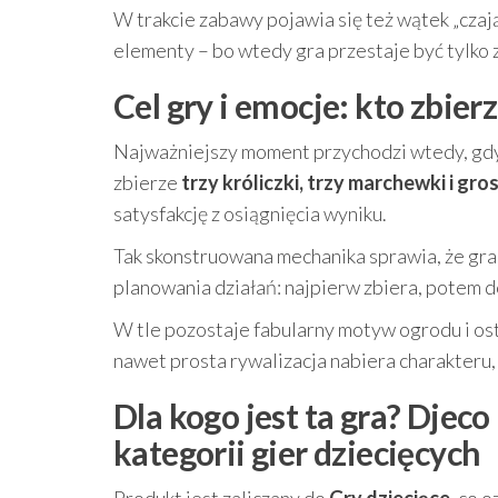
W trakcie zabawy pojawia się też wątek „czające
elementy – bo wtedy gra przestaje być tylko 
Cel gry i emocje: kto zbie
Najważniejszy moment przychodzi wtedy, gdy 
zbierze
trzy króliczki, trzy marchewki i gro
satysfakcję z osiągnięcia wyniku.
Tak skonstruowana mechanika sprawia, że gra 
planowania działań: najpierw zbiera, potem d
W tle pozostaje fabularny motyw ogrodu i ostr
nawet prosta rywalizacja nabiera charakteru,
Dla kogo jest ta gra? Djec
kategorii gier dziecięcych