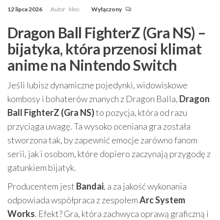
12 lipca 2026
Autor
kleo
Wyłączony
Dragon Ball FighterZ (Gra NS) –
bijatyka, która przenosi klimat
anime na Nintendo Switch
Jeśli lubisz dynamiczne pojedynki, widowiskowe
kombosy i bohaterów znanych z Dragon Balla,
Dragon
Ball FighterZ (Gra NS)
to pozycja, która od razu
przyciąga uwagę. Ta wysoko oceniana gra została
stworzona tak, by zapewnić emocje zarówno fanom
serii, jak i osobom, które dopiero zaczynają przygodę z
gatunkiem bijatyk.
Producentem jest
Bandai
, a za jakość wykonania
odpowiada współpraca z zespołem
Arc System
Works
. Efekt? Gra, która zachwyca oprawą graficzną i