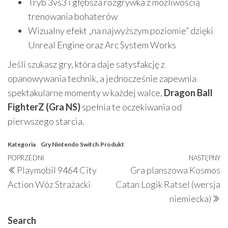
Tryb 3vs3 i głębsza rozgrywka z możliwością
trenowania bohaterów
Wizualny efekt „na najwyższym poziomie” dzięki
Unreal Engine oraz Arc System Works
Jeśli szukasz gry, która daje satysfakcję z
opanowywania technik, a jednocześnie zapewnia
spektakularne momenty w każdej walce,
Dragon Ball
FighterZ (Gra NS)
spełnia te oczekiwania od
pierwszego starcia.
Kategoria
Gry Nintendo Switch
Produkt
Nawigacja
Poprzedni
POPRZEDNI
NASTĘPNY
N
Playmobil 9464 City
Gra planszowa Kosmos
wpisu
wpis
w
Action Wóz Strażacki
Catan Logik Ratsel (wersja
niemiecka)
Search