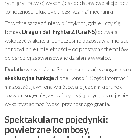
rytm gry i łatwiej wykonujesz podstawowe akcje, bez
konieczności długiego „rozgryzania” mechaniki.
To ważne szczególnie w bijatykach, gdzie liczy się
tempo.
Dragon Ball FighterZ (Gra NS)
pozwala
wskoczyć w akcję, a jednocześnie pozostawia miejsce
na rozwijanie umiejętności – od prostych schematów
po bardziej zaawansowane działania w walce.
Dodatkowo wersja na Switch ma zostać wzbogacona o
ekskluzyjne funkcje
dla tej konsoli. Część informacji
ma zostać ujawniona wkrótce, ale już sam kierunek
rozwoju sugeruje, że twórcy myślą o tym, jak najlepiej
wykorzystać możliwości przenośnego grania.
Spektakularne pojedynki:
powietrzne kombosy,