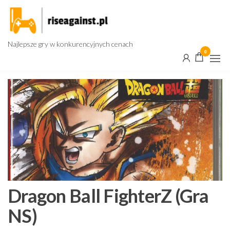
Przejdź
do
treści
Najlepsze gry w konkurencyjnych cenach
0
Dragon Ball FighterZ (Gra
NS)