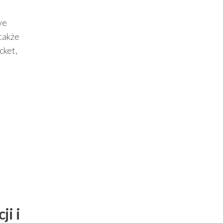
ve
także
cket,
ji i