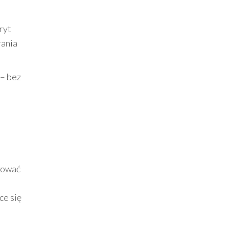
ryt
rania
 – bez
kować
ce się