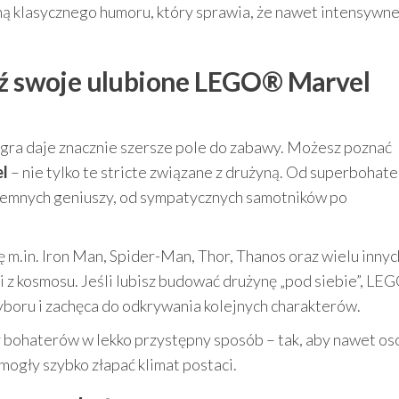
ną klasycznego humoru, który sprawia, że nawet intensywn
dź swoje ulubione LEGO® Marvel
gra daje znacznie szersze pole do zabawy. Możesz poznać
el
– nie tylko te stricte związane z drużyną. Od superbohat
zemnych geniuszy, od sympatycznych samotników po
m.in. Iron Man, Spider-Man, Thor, Thanos oraz wielu innyc
 z kosmosu. Jeśli lubisz budować drużynę „pod siebie”, LE
boru i zachęca do odkrywania kolejnych charakterów.
y bohaterów w lekko przystępny sposób – tak, aby nawet os
mogły szybko złapać klimat postaci.