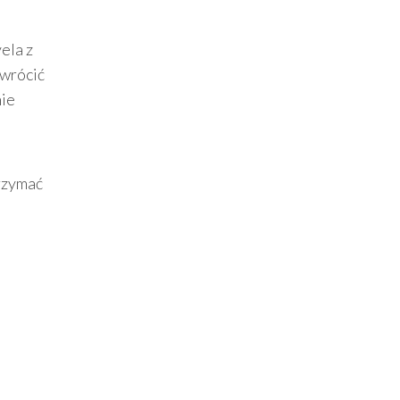
ela z
 wrócić
nie
rzymać