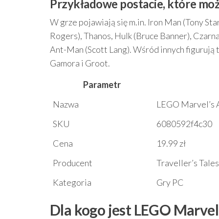
Przykładowe postacie, które moż
W grze pojawiają się m.in. Iron Man (Tony St
Rogers), Thanos, Hulk (Bruce Banner), Czarn
Ant-Man (Scott Lang). Wśród innych figurują t
Gamora i Groot.
Parametr
Nazwa
LEGO Marvel’s 
SKU
6080592f4c30
Cena
19.99 zł
Producent
Traveller’s Tales
Kategoria
Gry PC
Dla kogo jest LEGO Marvel’