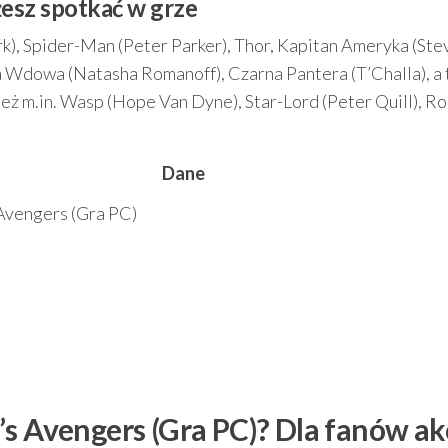
esz spotkać w grze
ark), Spider-Man (Peter Parker), Thor, Kapitan Ameryka (Ste
a Wdowa (Natasha Romanoff), Czarna Pantera (T’Challa), a 
eż m.in. Wasp (Hope Van Dyne), Star-Lord (Peter Quill), Ro
Dane
Avengers (Gra PC)
s Avengers (Gra PC)? Dla fanów akc