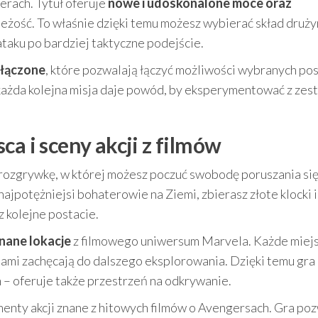
erach. Tytuł oferuje
nowe i udoskonalone moce oraz
wieżość. To właśnie dzięki temu możesz wybierać skład druż
taku po bardziej taktyczne podejście.
 łączone
, które pozwalają łączyć możliwości wybranych pos
a każda kolejna misja daje powód, by eksperymentować z ze
ca i sceny akcji z filmów
rozgrywkę, w której możesz poczuć swobodę poruszania się
najpotężniejsi bohaterowie na Ziemi, zbierasz złote klocki i
 kolejne postacie.
nane lokacje
z filmowego uniwersum Marvela. Każde miej
iami zachęcają do dalszego eksplorowania. Dzięki temu gra 
 – oferuje także przestrzeń na odkrywanie.
ty akcji znane z hitowych filmów o Avengersach. Gra po