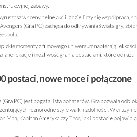
onstrukcyjnej zabawy.
ruszasz w sceny pełne akcji, gdzie liczy się współpraca, sp
 Avengers (Gra PC) zachęca do odkrywania świata gry, zbie
zespołu.
j epickie momenty z filmowego uniwersum nabierają lekkości
znane lokacje i możliwość grania postaciami, które od razu
0 postaci, nowe moce i połączone
 (Gra PC) jest bogata lista bohaterów. Gra pozwala odblo
ezentujących różnorodne style walki i zdolności. W drużynie
on Man, Kapitan Ameryka czy Thor, jak i postacie pojawiają