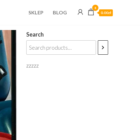
0
SKLEP
BLOG
0.00zł
Search
zzzzz