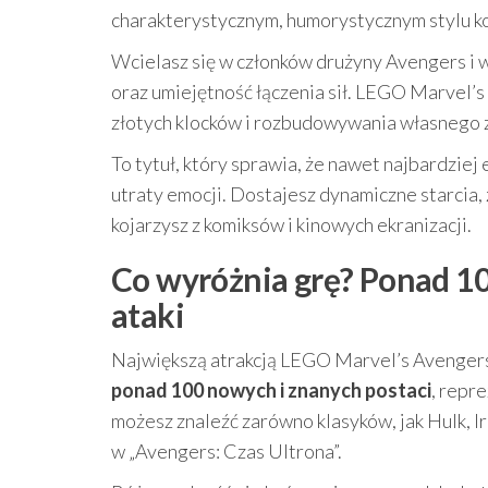
charakterystycznym, humorystycznym stylu k
Wcielasz się w członków drużyny Avengers i wy
oraz umiejętność łączenia sił. LEGO Marvel’s
złotych klocków i rozbudowywania własnego 
To tytuł, który sprawia, że nawet najbardzie
utraty emocji. Dostajesz dynamiczne starcia, 
kojarzysz z komiksów i kinowych ekranizacji.
Co wyróżnia grę? Ponad 10
ataki
Największą atrakcją LEGO Marvel’s Avengers
ponad 100 nowych i znanych postaci
, repr
możesz znaleźć zarówno klasyków, jak Hulk, Ir
w „Avengers: Czas Ultrona”.