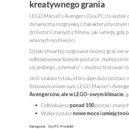
kreatywnego grania
LEGO Marvel’s Avengers (Gra PC) to wybór d
dynamiczną rozgrywką i charakterystycznym 
do historii znanych z filmów, jak i wtedy, gdy 
własnych możliwości.
Dzięki otwartej rozgrywce możesz grać we wł
odblokowywać kolejne postacie. Jednocześni
się jednego „schematu” – możesz testować róż
Jeśli szukasz tytułu, który daje dużo postac
filmowym uniwersum, LEGO Marvel’s Avengers
Avengersów, ale w LEGO-owym klimacie
, 
Odblokujesz
ponad 100
postaci znanych
Wykorzystasz
nowe moce i umiejętnoś
Kategoria
Gry PC
Produkt