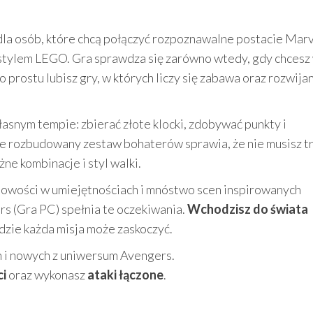
la osób, które chcą połączyć rozpoznawalne postacie Marv
stylem LEGO. Gra sprawdza się zarówno wtedy, gdy chcesz
po prostu lubisz gry, w których liczy się zabawa oraz rozwija
asnym tempie: zbierać złote klocki, zdobywać punkty i
e rozbudowany zestaw bohaterów sprawia, że nie musisz t
ne kombinacje i styl walki.
i, nowości w umiejętnościach i mnóstwo scen inspirowanych
 (Gra PC) spełnia te oczekiwania.
Wchodzisz do świata
gdzie każda misja może zaskoczyć.
 i nowych z uniwersum Avengers.
ci
oraz wykonasz
ataki łączone
.