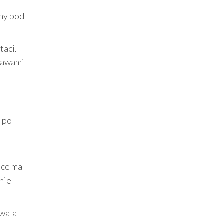
yny pod
taci.
stawami
 po
sce ma
nie
zwala