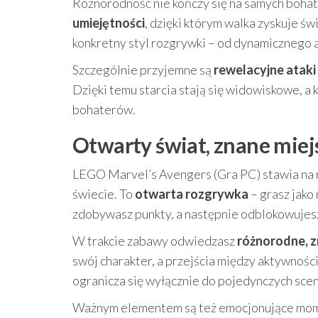
Różnorodność nie kończy się na samych bohat
umiejętności
, dzięki którym walka zyskuje ś
konkretny styl rozgrywki – od dynamicznego a
Szczególnie przyjemne są
rewelacyjne ataki
Dzięki temu starcia stają się widowiskowe, 
bohaterów.
Otwarty świat, znane miejs
LEGO Marvel’s Avengers (Gra PC) stawia na 
świecie. To
otwarta rozgrywka
– grasz jako 
zdobywasz punkty, a następnie odblokowujesz
W trakcie zabawy odwiedzasz
różnorodne, z
swój charakter, a przejścia między aktywnośc
ogranicza się wyłącznie do pojedynczych scen
Ważnym elementem są też emocjonujące momen