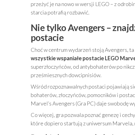
przeżyć je na nowo w wersji LEGO – z odrobi
starcia potrafią rozbawić.
Nie tylko Avengers – znaj
postacie
Choć w centrum wydarzeń stoją Avengers, ta 
wszystkie wspaniałe postacie LEGO Marv
superzłoczyńców, od antybohaterów po nikc
prześmiesznych dowcipnisiów.
Wśród rozpoznawalnych postaci pojawiają się 
bohaterów, złoczyńców, pomocników i postaci
Marvel’s Avengers (Gra PC) daje swobodę wy
Co więcej, gra pozwala poznać genezę i cech
które dopiero startują z uniwersum Marvela, 