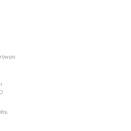
e
erów po
h
GO
oby,