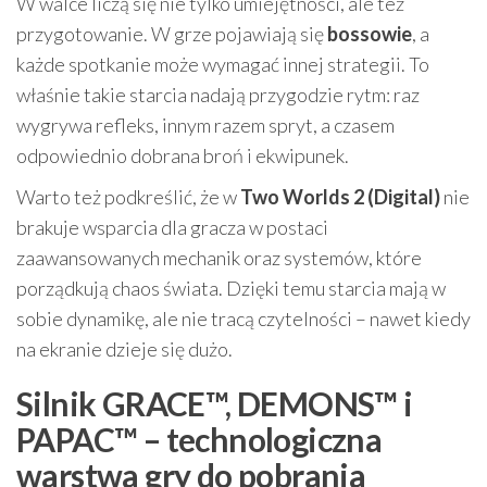
W walce liczą się nie tylko umiejętności, ale też
przygotowanie. W grze pojawiają się
bossowie
, a
każde spotkanie może wymagać innej strategii. To
właśnie takie starcia nadają przygodzie rytm: raz
wygrywa refleks, innym razem spryt, a czasem
odpowiednio dobrana broń i ekwipunek.
Warto też podkreślić, że w
Two Worlds 2 (Digital)
nie
brakuje wsparcia dla gracza w postaci
zaawansowanych mechanik oraz systemów, które
porządkują chaos świata. Dzięki temu starcia mają w
sobie dynamikę, ale nie tracą czytelności – nawet kiedy
na ekranie dzieje się dużo.
Silnik GRACE™, DEMONS™ i
PAPAC™ – technologiczna
warstwa gry do pobrania