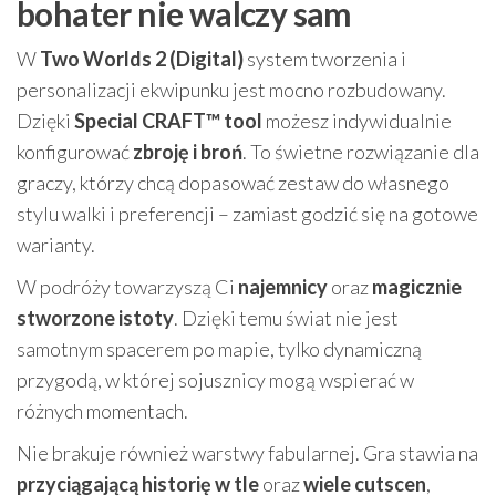
bohater nie walczy sam
W
Two Worlds 2 (Digital)
system tworzenia i
personalizacji ekwipunku jest mocno rozbudowany.
Dzięki
Special CRAFT™ tool
możesz indywidualnie
konfigurować
zbroję i broń
. To świetne rozwiązanie dla
graczy, którzy chcą dopasować zestaw do własnego
stylu walki i preferencji – zamiast godzić się na gotowe
warianty.
W podróży towarzyszą Ci
najemnicy
oraz
magicznie
stworzone istoty
. Dzięki temu świat nie jest
samotnym spacerem po mapie, tylko dynamiczną
przygodą, w której sojusznicy mogą wspierać w
różnych momentach.
Nie brakuje również warstwy fabularnej. Gra stawia na
przyciągającą historię w tle
oraz
wiele cutscen
,