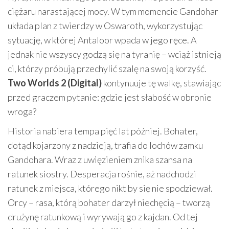
ciężaru narastającej mocy. W tym momencie Gandohar
układa plan z twierdzy w Oswaroth, wykorzystując
sytuację, w której Antaloor wpada w jego ręce. A
jednak nie wszyscy godzą się na tyranię – wciąż istnieją
ci, którzy próbują przechylić szalę na swoją korzyść.
Two Worlds 2 (Digital)
kontynuuje tę walkę, stawiając
przed graczem pytanie: gdzie jest słabość w obronie
wroga?
Historia nabiera tempa pięć lat później. Bohater,
dotąd kojarzony z nadzieją, trafia do lochów zamku
Gandohara. Wraz z uwięzieniem znika szansa na
ratunek siostry. Desperacja rośnie, aż nadchodzi
ratunek z miejsca, którego nikt by się nie spodziewał.
Orcy – rasa, którą bohater darzył niechęcią – tworzą
drużynę ratunkową i wyrywają go z kajdan. Od tej