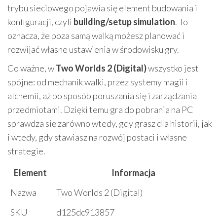
trybu sieciowego pojawia się element budowania i
konfiguracji, czyli
building/setup simulation
. To
oznacza, że poza samą walką możesz planować i
rozwijać własne ustawienia w środowisku gry.
Co ważne, w
Two Worlds 2 (Digital)
wszystko jest
spójne: od mechanik walki, przez systemy magii i
alchemii, aż po sposób poruszania się i zarządzania
przedmiotami. Dzięki temu gra do pobrania na PC
sprawdza się zarówno wtedy, gdy grasz dla historii, jak
i wtedy, gdy stawiasz na rozwój postaci i własne
strategie.
Element
Informacja
Nazwa
Two Worlds 2 (Digital)
SKU
d125dc913857