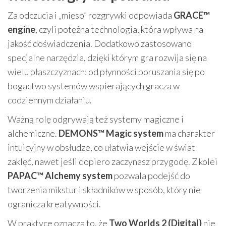
Za odczucia i „mięso” rozgrywki odpowiada
GRACE™
engine
, czyli potężna technologia, która wpływa na
jakość doświadczenia. Dodatkowo zastosowano
specjalne narzędzia, dzięki którym gra rozwija się na
wielu płaszczyznach: od płynności poruszania się po
bogactwo systemów wspierających gracza w
codziennym działaniu.
Ważną rolę odgrywają też systemy magiczne i
alchemiczne.
DEMONS™ Magic system
ma charakter
intuicyjny w obsłudze, co ułatwia wejście w świat
zaklęć, nawet jeśli dopiero zaczynasz przygodę. Z kolei
PAPAC™ Alchemy system
pozwala podejść do
tworzenia mikstur i składników w sposób, który nie
ogranicza kreatywności.
W praktyce oznacza to, że
Two Worlds 2 (Digital)
nie