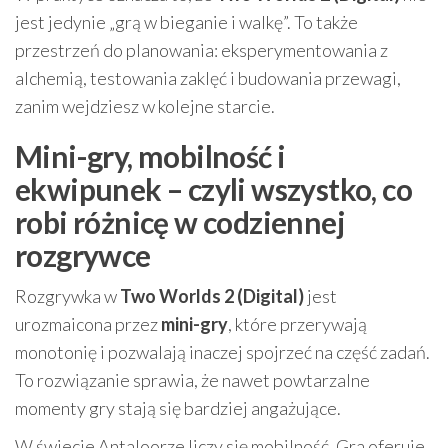
jest jedynie „grą w bieganie i walkę”. To także
przestrzeń do planowania: eksperymentowania z
alchemią, testowania zaklęć i budowania przewagi,
zanim wejdziesz w kolejne starcie.
Mini-gry, mobilność i
ekwipunek – czyli wszystko, co
robi różnicę w codziennej
rozgrywce
Rozgrywka w
Two Worlds 2 (Digital)
jest
urozmaicona przez
mini-gry
, które przerywają
monotonię i pozwalają inaczej spojrzeć na część zadań.
To rozwiązanie sprawia, że nawet powtarzalne
momenty gry stają się bardziej angażujące.
W świecie Antaloorze liczy się mobilność. Gra oferuje