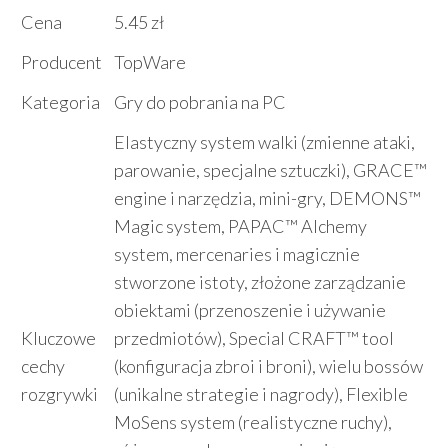
Cena
5.45 zł
Producent
TopWare
Kategoria
Gry do pobrania na PC
Elastyczny system walki (zmienne ataki,
parowanie, specjalne sztuczki), GRACE™
engine i narzędzia, mini-gry, DEMONS™
Magic system, PAPAC™ Alchemy
system, mercenaries i magicznie
stworzone istoty, złożone zarządzanie
obiektami (przenoszenie i używanie
Kluczowe
przedmiotów), Special CRAFT™ tool
cechy
(konfiguracja zbroi i broni), wielu bossów
rozgrywki
(unikalne strategie i nagrody), Flexible
MoSens system (realistyczne ruchy),