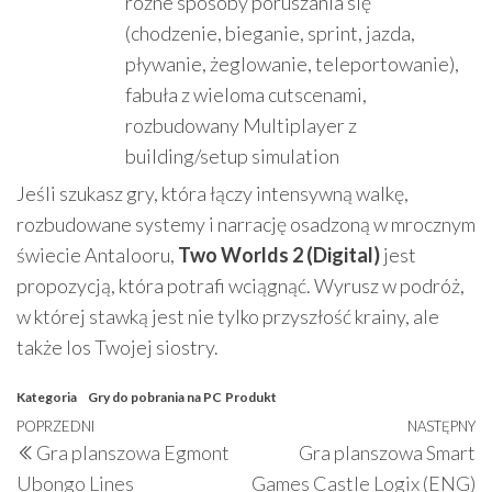
różne sposoby poruszania się
(chodzenie, bieganie, sprint, jazda,
pływanie, żeglowanie, teleportowanie),
fabuła z wieloma cutscenami,
rozbudowany Multiplayer z
building/setup simulation
Jeśli szukasz gry, która łączy intensywną walkę,
rozbudowane systemy i narrację osadzoną w mrocznym
świecie Antalooru,
Two Worlds 2 (Digital)
jest
propozycją, która potrafi wciągnąć. Wyrusz w podróż,
w której stawką jest nie tylko przyszłość krainy, ale
także los Twojej siostry.
Kategoria
Gry do pobrania na PC
Produkt
Nawigacja
Poprzedni
POPRZEDNI
NASTĘPNY
N
Gra planszowa Egmont
Gra planszowa Smart
wpisu
wpis
w
Ubongo Lines
Games Castle Logix (ENG)