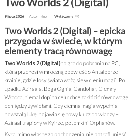
Two Worlds 2 (Digital)
9 lipca 2026
Autor
kleo
Wyłączony
Two Worlds 2 (Digital) – epicka
przygoda w świecie, w którym
elementy tracą równowagę
Two Worlds 2 (Digital)
to gra do pobrania na PC,
która przenosi w mroczną opowieść o Antaloorze –
krainie, gdzie losy świata ważą się w cieniu magii. Po
upadku Aziraala, Boga Ognia, Gandohar, Ciemny
Władca, niemal dopina celu: chce zakłócić równowagę
pomiędzy żywiołami. Gdy ciemna magia wypełnia
powstałą lukę, pojawia się nowy klucz do władzy –
Aziraal trapiony w Kyirze, potomkini Orphanów.
Kyra, mimo własnego pochodzenia, nie potrafi unieść