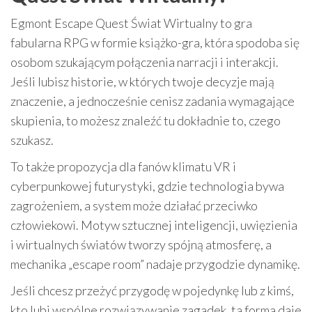
Egmont Escape Quest Świat Wirtualny to gra
fabularna RPG w formie książko-gra, która spodoba się
osobom szukającym połączenia narracji i interakcji.
Jeśli lubisz historie, w których twoje decyzje mają
znaczenie, a jednocześnie cenisz zadania wymagające
skupienia, to możesz znaleźć tu dokładnie to, czego
szukasz.
To także propozycja dla fanów klimatu VR i
cyberpunkowej futurystyki, gdzie technologia bywa
zagrożeniem, a system może działać przeciwko
człowiekowi. Motyw sztucznej inteligencji, uwięzienia
i wirtualnych światów tworzy spójną atmosferę, a
mechanika „escape room” nadaje przygodzie dynamikę.
Jeśli chcesz przeżyć przygodę w pojedynkę lub z kimś,
kto lubi wspólne rozwiązywanie zagadek, ta forma daje