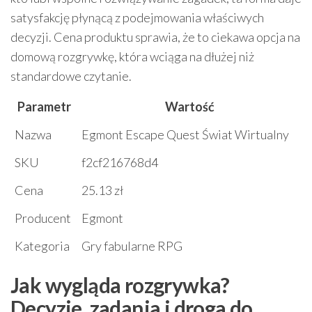
satysfakcję płynącą z podejmowania właściwych
decyzji. Cena produktu sprawia, że to ciekawa opcja na
domową rozgrywkę, która wciąga na dłużej niż
standardowe czytanie.
Parametr
Wartość
Nazwa
Egmont Escape Quest Świat Wirtualny
SKU
f2cf216768d4
Cena
25.13 zł
Producent
Egmont
Kategoria
Gry fabularne RPG
Jak wygląda rozgrywka?
Decyzje, zadania i droga do