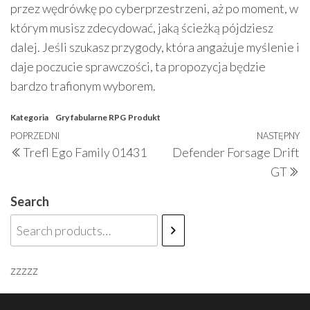
przez wędrówkę po cyberprzestrzeni, aż po moment, w
którym musisz zdecydować, jaką ścieżką pójdziesz
dalej. Jeśli szukasz przygody, która angażuje myślenie i
daje poczucie sprawczości, ta propozycja będzie
bardzo trafionym wyborem.
Kategoria
Gry fabularne RPG
Produkt
Nawigacja
Poprzedni
POPRZEDNI
NASTĘPNY
N
Trefl Ego Family 01431
Defender Forsage Drift
wpisu
wpis
w
GT
Search
zzzzz