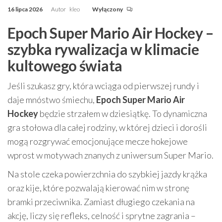
16 lipca 2026
Autor
kleo
Wyłączony
Epoch Super Mario Air Hockey –
szybka rywalizacja w klimacie
kultowego świata
Jeśli szukasz gry, która wciąga od pierwszej rundy i
daje mnóstwo śmiechu,
Epoch Super Mario Air
Hockey
będzie strzałem w dziesiątkę. To dynamiczna
gra stołowa dla całej rodziny, w której dzieci i dorośli
mogą rozgrywać emocjonujące mecze hokejowe
wprost w motywach znanych z uniwersum Super Mario.
Na stole czeka powierzchnia do szybkiej jazdy krążka
oraz kije, które pozwalają kierować nim w stronę
bramki przeciwnika. Zamiast długiego czekania na
akcję, liczy się refleks, celność i sprytne zagrania –