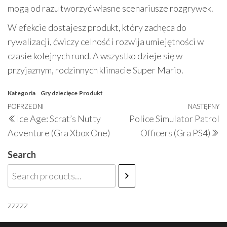
mogą od razu tworzyć własne scenariusze rozgrywek.
W efekcie dostajesz produkt, który zachęca do
rywalizacji, ćwiczy celność i rozwija umiejętności w
czasie kolejnych rund. A wszystko dzieje się w
przyjaznym, rodzinnych klimacie Super Mario.
Kategoria
Gry dziecięce
Produkt
Nawigacja
Poprzedni
POPRZEDNI
NASTĘPNY
N
Ice Age: Scrat’s Nutty
Police Simulator Patrol
wpisu
wpis
w
Adventure (Gra Xbox One)
Officers (Gra PS4)
Search
zzzzz