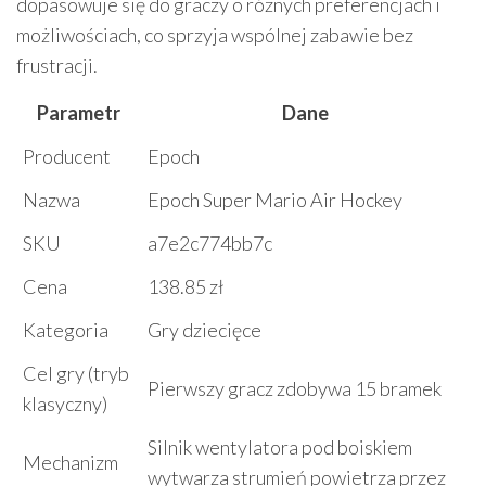
dopasowuje się do graczy o różnych preferencjach i
możliwościach, co sprzyja wspólnej zabawie bez
frustracji.
Parametr
Dane
Producent
Epoch
Nazwa
Epoch Super Mario Air Hockey
SKU
a7e2c774bb7c
Cena
138.85 zł
Kategoria
Gry dziecięce
Cel gry (tryb
Pierwszy gracz zdobywa 15 bramek
klasyczny)
Silnik wentylatora pod boiskiem
Mechanizm
wytwarza strumień powietrza przez