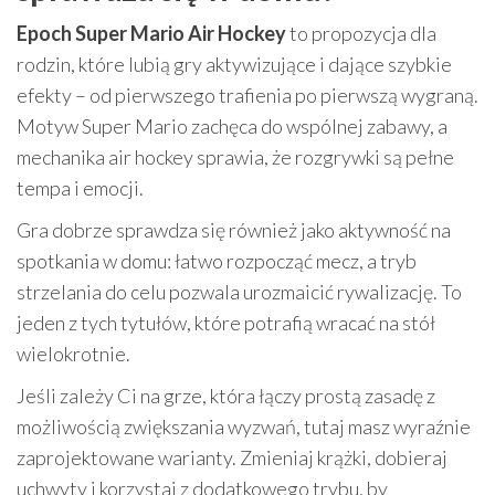
Epoch Super Mario Air Hockey
to propozycja dla
rodzin, które lubią gry aktywizujące i dające szybkie
efekty – od pierwszego trafienia po pierwszą wygraną.
Motyw Super Mario zachęca do wspólnej zabawy, a
mechanika air hockey sprawia, że rozgrywki są pełne
tempa i emocji.
Gra dobrze sprawdza się również jako aktywność na
spotkania w domu: łatwo rozpocząć mecz, a tryb
strzelania do celu pozwala urozmaicić rywalizację. To
jeden z tych tytułów, które potrafią wracać na stół
wielokrotnie.
Jeśli zależy Ci na grze, która łączy prostą zasadę z
możliwością zwiększania wyzwań, tutaj masz wyraźnie
zaprojektowane warianty. Zmieniaj krążki, dobieraj
uchwyty i korzystaj z dodatkowego trybu, by