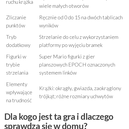
ruchu krążka
wiele małych otworów
Zliczanie
Ręcznie od 0 do 15 na dwóch tablicach
punktów
wyników
Tryb
Strzelanie do celu z wykorzystaniem
dodatkowy
platformy po wyjęciu bramek
Figurki w
Super Mario figurki z gier
trybie
planszowych EPOCH oznaczonych
strzelania
systemem linków
Elementy
Krążki: okrągły, gwiazda, zaokrąglony
wpływające
trójkąt; różne rozmiary uchwytów
na trudność
Dla kogo jest ta gra i dlaczego
sprawdza się w domu?