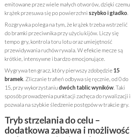
emitowane przez wiele małych otworów, dzięki czemu
krążek przesuwa się po powierzchni
szybko i gładko
.
Rozgrywka polega na tym, że krążek trzeba wstrzelić
do bramki przeciwnika przy użyciu kijów. Liczy się
tempo gry, kontrola toru lotu oraz umiejętność
przewidywania ruchów rywala. W efekcie mecze są
krótkie, intensywne i bardzo emocjonujące.
Wygrywa ten gracz, który pierwszy zdobędzie
15
bramek
. Zliczanie trafień odbywa się ręcznie, od 0 do
15, przy wykorzystaniu
dwóch tablic wyników
. Taki
sposób prowadzenia punktacji zachęca do rywalizacji i
pozwala na szybkie śledzenie postępów w trakcie gry.
Tryb strzelania do celu –
dodatkowa zabawa i możliwość