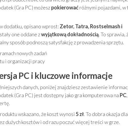
Dodatek (Gra PC) możesz
pokierować
różnymi pojazdami, w
w dodatku, opisano wprost:
Zetor, Tatra, Rostselmash i
ostały one oddane z
wyjątkową dokładnością
. To sprawia, 
uralny sposób podnoszą satysfakcję z prowadzenia sprzętu.
w ramach nowych zadań
u i organizacji pracy
ersja PC i kluczowe informacje
żniejszych danych, poniżej znajdziesz zestawienie informacj
Dodatek (Gra PC) jest dostępny jako gra komputerowa na
PC
ertę.
produktu wskazano, że koszt wynosi
5 zł
. To dobra okazja dla
z dużych kosztów i od razu poczuć więcej treści w grze.