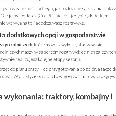
zań w zależności od tego, jak rozłożone są zadania i jak 
 Oficjalny Dodatek (Gra PC) nie jest jedynie „dodatkiem
nie wpływa na to, jak odczuwasz rozgrywkę.
15 dodatkowych opcji w gospodarstwie
szyn rolniczych
, które możesz wykorzystać w swoim
rolniczych maszyny są sercem rozgrywki: od nich zależy t
ktywnie realizujesz kolejne etapy sezonu.
ęt do planu pracy – od przygotowania po zbiór, a także d
rstwa. W praktyce oznacza to więcej wariantów, a rozgryw
a wykonania: traktory, kombajny i
h producentów, co dla wielu graczy jest jednym z najwięk