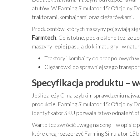
atutów. W Farming Simulator 15: Oficjalny 
traktorami, kombajnami oraz ciężarówkami.
Producentów, których maszyny pojawiają się 
Farmtech
. Co istotne, podkreślono też, że z
maszyny lepiej pasują do klimatu gry i w nat
Traktory i kombajny do prac polowych 
Ciężarówki do sprawniejszego transport
Specyfikacja produktu – w
Jeśli zależy Ci na szybkim sprawdzeniu najwa
produkcie. Farming Simulator 15: Oficjalny 
identyfikator SKU pozwala łatwo odnaleźć of
Warto też zwrócić uwagę na cenę – w opisie 
które chcą rozszerzyć Farming Simulator 15 be