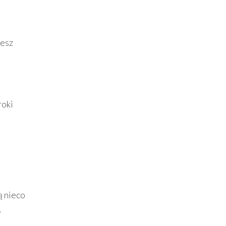
żesz
roki
ą nieco
,