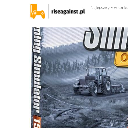
Przejdź
Najlepsze gry w konk
do
treści