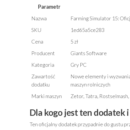
Parametr
Nazwa
Farming Simulator 15: Ofi
SKU
1ed65a5ce283
Cena
5 zł
Producent
Giants Software
Kategoria
Gry PC
Zawartość
Nowe elementy i wyzwania
dodatku
maszyn rolniczych
Marki maszyn
Zetor, Tatra, Rostselmash
Dla kogo jest ten dodatek 
Ten oficjalny dodatek przypadnie do gustu p