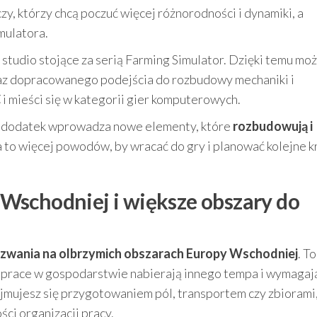
zy, którzy chcą poczuć więcej różnorodności i dynamiki, a
mulatora.
li studio stojące za serią Farming Simulator. Dzięki temu mo
az dopracowanego podejścia do rozbudowy mechaniki i
C
i mieści się w kategorii gier komputerowych.
e dodatek wprowadza nowe elementy, które
rozbudowują i
 to więcej powodów, by wracać do gry i planować kolejne k
Wschodniej i większe obszary do
wania na olbrzymich obszarach Europy Wschodniej
. To
że prace w gospodarstwie nabierają innego tempa i wymagaj
ajmujesz się przygotowaniem pól, transportem czy zbiorami
ci organizacji pracy.