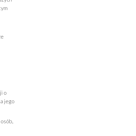
 tym
że
i o
, a jego
 osób,