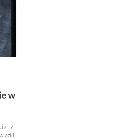
ie w
cjalny
wiązki