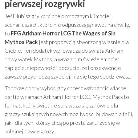
pierwszej rozgrywki
Jeśli lubisz gry karciane o mrocznym klimacie i
scenariuszach, które nie odpuszczają nawet na chwilę,
to
FFG Arkham Horror LCG The Wages of Sin
Mythos Pack
jest propozycją stworzoną właśnie dla
Ciebie. Ten dodatek wprowadza do świata Arkham
nowy wątek Mythos, a wraz z nim świeże emocje:
napięcie, niepewność i poczucie, że konsekwencje
zawsze przychodzą szybciej, niż się tego spodziewasz.
To także dobry wybór, gdy chcesz wzbogacić własne
partie w ramach Arkham Horror LCG. Mythos Pack to
format, który świetnie sprawdza się zarówno dla
graczy szukających nowych możliwości budowania talii,
jak i dla tych, którzy chcą po prostu zanurzyć się w
kolejnej dawce grozy.