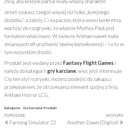
chcą, aby kolejne partie miały własny charakter.
Jeżeli szukasz czegoś więcej niż tylko „kolejnego
dodatku”, a zależy Ci na paczce, która wnosi konkretną
wartość do rozgrywki, to właśnie Mythos Pack jest
formatem właściwym. W świecie Arkham nawet mała
zmiana potrafi uruchomić lawinę konsekwencji – i o to w
tym wszystkim chodzi.
Produkt jest wydany przez
Fantasy Flight Games
i
należy do kategorii
gry karciane
, więc jeśli interesuje
Cię ten styl rozrywki, możesz podejść do zakupu z
przekonaniem, że otrzymujesz element spójny z linią
Arkham Horror LCG.
Kategoria
Gry karciane
Produkt
Nawigacja
Poprzedni
POPRZEDNI
NASTĘPNY
N
Farming Simulator 22
Another Dawn (Digital)
wpisu
wpis
w