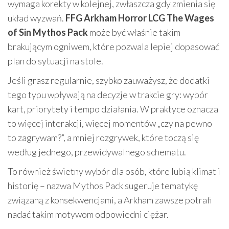
wymaga korekty w kolejnej, zwłaszcza gdy zmienia się
układ wyzwań.
FFG Arkham Horror LCG The Wages
of Sin Mythos Pack
może być właśnie takim
brakującym ogniwem, które pozwala lepiej dopasować
plan do sytuacji na stole.
Jeśli grasz regularnie, szybko zauważysz, że dodatki
tego typu wpływają na decyzje w trakcie gry: wybór
kart, priorytety i tempo działania. W praktyce oznacza
to więcej interakcji, więcej momentów „czy na pewno
to zagrywam?”, a mniej rozgrywek, które toczą się
według jednego, przewidywalnego schematu.
To również świetny wybór dla osób, które lubią klimat i
historię – nazwa Mythos Pack sugeruje tematykę
związaną z konsekwencjami, a Arkham zawsze potrafi
nadać takim motywom odpowiedni ciężar.