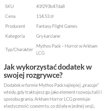
SKU
41f293b47da8
Cena
114.53 zł
Producent
Fantasy Flight Games
Kategoria
Gry karciane
Mythos Pack – Horror w Arkham
Typ/Charakter
LCG
Jak wykorzystać dodatek w
swojej rozgrywce?
Dodatek w formie Mythos Pack najlepiej „pracuje”
wtedy, gdy traktujesz go jako element rozwoju talii i
sposobu grania. Arkham Horror LCG premiuje
elastyczność: czasem to, co działa w jednej sesji,