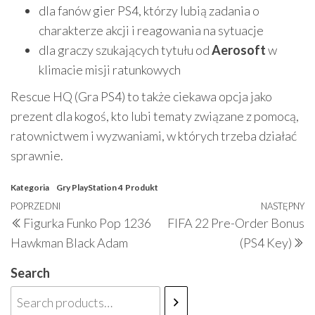
dla fanów gier PS4, którzy lubią zadania o
charakterze akcji i reagowania na sytuacje
dla graczy szukających tytułu od
Aerosoft
w
klimacie misji ratunkowych
Rescue HQ (Gra PS4) to także ciekawa opcja jako
prezent dla kogoś, kto lubi tematy związane z pomocą,
ratownictwem i wyzwaniami, w których trzeba działać
sprawnie.
Kategoria
Gry PlayStation 4
Produkt
Nawigacja
Poprzedni
POPRZEDNI
NASTĘPNY
N
Figurka Funko Pop 1236
FIFA 22 Pre-Order Bonus
wpisu
wpis
w
Hawkman Black Adam
(PS4 Key)
Search