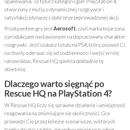
opanowania. To tytuł z kategorii gier PlayStation 4,
stworzony z myślą o dynamicznej rozgrywce i
satysfakcji płynącej z dobrze przeprowadzonej akcji.
Producentem gry jest
Aerosoft
, czyli marka kojarzona
z produkcjami nastawionymi na dopracowany charakter
rozgrywki. Jeśli szukasz tytułu na PS4, który pozwoli Ci
na chwilę oderwać się od codzienności i wejść w rolę
ratowników, Rescue HQ spełnia dokładnie tę
obietnicę.
Dlaczego warto sięgnąć po
Rescue HQ na PlayStation 4?
W Rescue HQ liczy się sprawne działanie i umiejętność
reagowania na zmieniające się okoliczności. Gra
prowadzi Cię przez kolejne scenariusze, w których
trzeba działać szybko, ale jednocześnie rozsądnie.