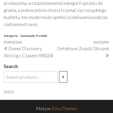
producenta, w rozpoznawalnej kategorii sprzętu do
grania, a jednocześnie chcesz trzymać się rozsądnego
budżetu, ten model może spełnić oczekiwania podczas
codziennych sesji.
Kategoria
Gamepady
Produkt
Nawigacja
Poprzedni
POPRZEDNI
NASTĘPNY
N
Dumel Discovery
Detektywi Znajdź Obrazek
wpisu
wpis
w
Wyścig z Czasem (98024)
Search
zzzzz
Motyw:
EnvoThemes