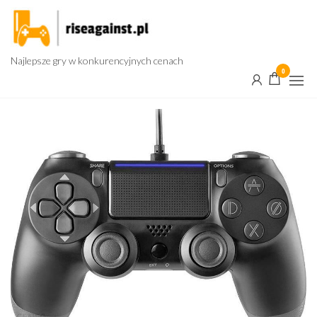
Przejdź
do
treści
Najlepsze gry w konkurencyjnych cenach
0