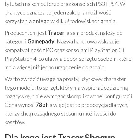
tytułach na komputerze oraz konsolach PS3 i PS4. W
praktyce oznacza to jeden zakup, a możliwość
korzystania z niego w kilku środowiskach grania.
Producentem jest
Tracer
, a sam produkt należy do
kategorii
Gamepady
. Nazwa handlowa wskazuje
kompatybilność z PC oraz konsolami PlayStation 3 i
PlayStation 4, co ułatwia dobór sprzętu osobom, które
mają więcej niż jedno urządzenie do grania.
Warto zwrócić uwagę na prosty, użytkowy charakter
tego modelu: to sprzęt, który ma wspierać codzienną
rozgrywkę, a nie wymagać skomplikowanej konfiguracji.
Cena wynosi
78 zł
, a więc jest to propozycja dla tych,
którzy chcą rozsądnego stosunku możliwości do
kosztów.
Dla kogo jest Tracer Shogun