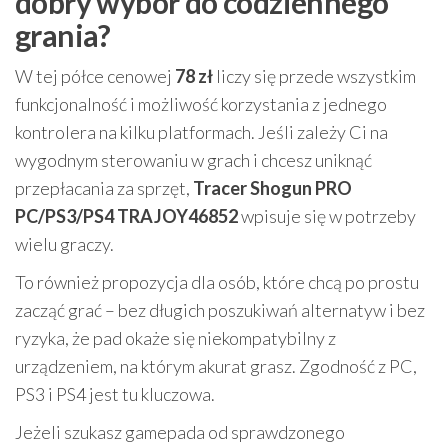
dobry wybór do codziennego
grania?
W tej półce cenowej
78 zł
liczy się przede wszystkim
funkcjonalność i możliwość korzystania z jednego
kontrolera na kilku platformach. Jeśli zależy Ci na
wygodnym sterowaniu w grach i chcesz uniknąć
przepłacania za sprzęt,
Tracer Shogun PRO
PC/PS3/PS4 TRAJOY46852
wpisuje się w potrzeby
wielu graczy.
To również propozycja dla osób, które chcą po prostu
zacząć grać – bez długich poszukiwań alternatyw i bez
ryzyka, że pad okaże się niekompatybilny z
urządzeniem, na którym akurat grasz. Zgodność z PC,
PS3 i PS4 jest tu kluczowa.
Jeżeli szukasz gamepada od sprawdzonego