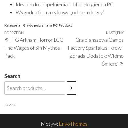
Idealne do uzupełnienia biblioteki gier na PC
Wygodna forma cyfrowa „od razu do gry”
Kategoria
Gry do pobrania na PC
Produkt
Nawigacja
Poprzedni
POPRZEDNI
NASTĘPNY
N
FFG Arkham Horror LCG
Gra planszowa Games
wpisu
wpis
w
The Wages of Sin Mythos
Factory Spartakus: Krew i
Pack
Zdrada Dodatek: Widmo
Śmierci
Search
zzzzz
Motyw:
EnvoThemes