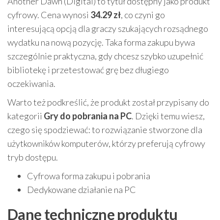
Another Dawn (Digital) to tytuł dostępny jako produkt
cyfrowy. Cena wynosi
34.29 zł
, co czyni go
interesującą opcją dla graczy szukających rozsądnego
wydatku na nową pozycję. Taka forma zakupu bywa
szczególnie praktyczna, gdy chcesz szybko uzupełnić
bibliotekę i przetestować grę bez długiego
oczekiwania.
Warto też podkreślić, że produkt został przypisany do
kategorii
Gry do pobrania na PC
. Dzięki temu wiesz,
czego się spodziewać: to rozwiązanie stworzone dla
użytkowników komputerów, którzy preferują cyfrowy
tryb dostępu.
Cyfrowa forma zakupu i pobrania
Dedykowane działanie na PC
Dane techniczne produktu