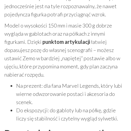
jednocześnie jest na tyle rozpoznawalny, że nawet
pojedyncza figurka potrafi przyciągnąć wzrok.
Model o wysokości 150 mm i masie 300 g dobrze
wygląda w gablotach oraz na półkach z innymi
figurkami. Dzięki
punktom artykulacji
łatwiej
dopasujesz pozę do własnej scenografii – możesz
ustawić Zemo w bardziej „napiętej” postawie albo w
ujęciu, które przypomina moment, gdy plan zaczyna
nabierać rozpędu.
Na prezent: dla fana Marvel Legends, który lubi
wierne odwzorowanie postaci i akcesoria do
scenek.
Do ekspozycji: do gabloty lub na półkę, gdzie
liczy się stabilność i czytelny wygląd sylwetki.