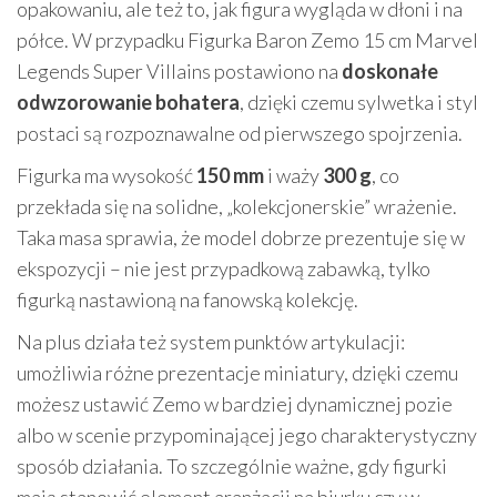
opakowaniu, ale też to, jak figura wygląda w dłoni i na
półce. W przypadku Figurka Baron Zemo 15 cm Marvel
Legends Super Villains postawiono na
doskonałe
odwzorowanie bohatera
, dzięki czemu sylwetka i styl
postaci są rozpoznawalne od pierwszego spojrzenia.
Figurka ma wysokość
150 mm
i waży
300 g
, co
przekłada się na solidne, „kolekcjonerskie” wrażenie.
Taka masa sprawia, że model dobrze prezentuje się w
ekspozycji – nie jest przypadkową zabawką, tylko
figurką nastawioną na fanowską kolekcję.
Na plus działa też system punktów artykulacji:
umożliwia różne prezentacje miniatury, dzięki czemu
możesz ustawić Zemo w bardziej dynamicznej pozie
albo w scenie przypominającej jego charakterystyczny
sposób działania. To szczególnie ważne, gdy figurki