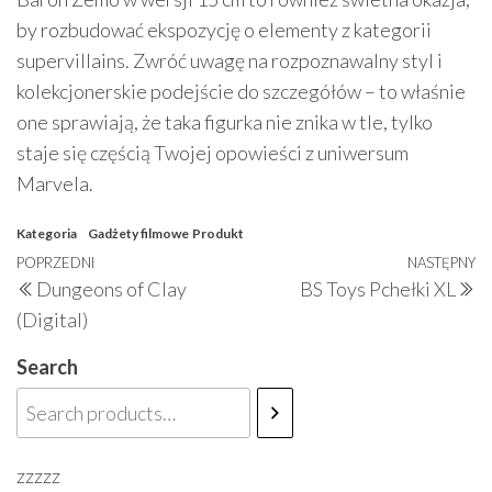
by rozbudować ekspozycję o elementy z kategorii
supervillains. Zwróć uwagę na rozpoznawalny styl i
kolekcjonerskie podejście do szczegółów – to właśnie
one sprawiają, że taka figurka nie znika w tle, tylko
staje się częścią Twojej opowieści z uniwersum
Marvela.
Kategoria
Gadżety filmowe
Produkt
Nawigacja
Poprzedni
POPRZEDNI
NASTĘPNY
N
Dungeons of Clay
BS Toys Pchełki XL
wpisu
wpis
w
(Digital)
Search
zzzzz