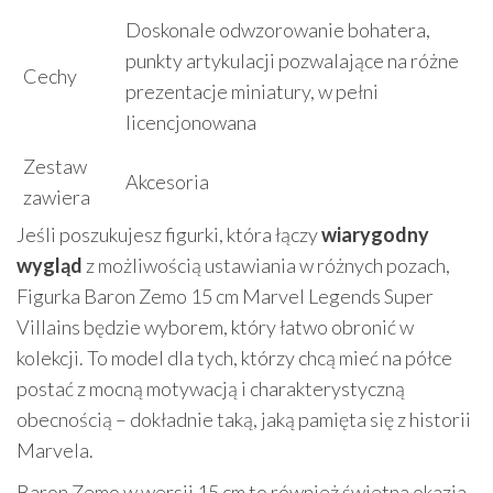
Doskonale odwzorowanie bohatera,
punkty artykulacji pozwalające na różne
Cechy
prezentacje miniatury, w pełni
licencjonowana
Zestaw
Akcesoria
zawiera
Jeśli poszukujesz figurki, która łączy
wiarygodny
wygląd
z możliwością ustawiania w różnych pozach,
Figurka Baron Zemo 15 cm Marvel Legends Super
Villains będzie wyborem, który łatwo obronić w
kolekcji. To model dla tych, którzy chcą mieć na półce
postać z mocną motywacją i charakterystyczną
obecnością – dokładnie taką, jaką pamięta się z historii
Marvela.
Baron Zemo w wersji 15 cm to również świetna okazja,