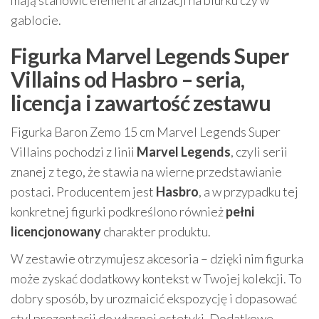
mają stanowić element aranżacji na biurku czy w
gablocie.
Figurka Marvel Legends Super
Villains od Hasbro – seria,
licencja i zawartość zestawu
Figurka Baron Zemo 15 cm Marvel Legends Super
Villains pochodzi z linii
Marvel Legends
, czyli serii
znanej z tego, że stawia na wierne przedstawianie
postaci. Producentem jest
Hasbro
, a w przypadku tej
konkretnej figurki podkreślono również
pełni
licencjonowany
charakter produktu.
W zestawie otrzymujesz akcesoria – dzięki nim figurka
może zyskać dodatkowy kontekst w Twojej kolekcji. To
dobry sposób, by urozmaicić ekspozycję i dopasować
styl prezentacji do własnej estetyki. Dodatkowe