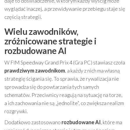
daje to doświadczenie, w którym każdy wyścig może
wyglądać inaczej, a przewidywanie przebiegu staje się
częścią strategii.
Wielu zawodników,
zróżnicowane strategie i
rozbudowane AI
W FIM Speedway Grand Prix 4 (Gra PC) stawiasz czoła
prawdziwym zawodnikom
, a każdy z nich ma własną
strategię ścigania się. To sprawia, że rywalizacja nie
sprowadza się do powtarzania tych samych
schematów. Przeciwnicy reagują na sytuację na torze,
a ich zachowania nie są „jednolite”, co zwiększa realizm
rozgrywki.
Dodatkowo zastosowano
rozbudowane AI
, które ma