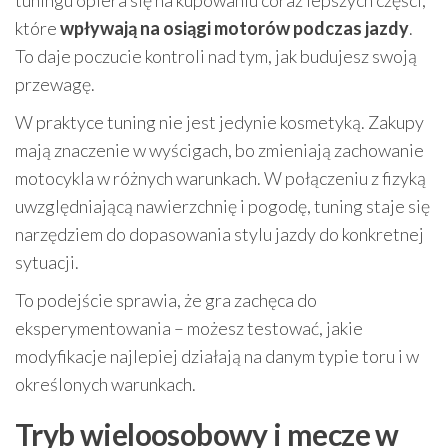
tuningu opiera się na kupowaniu coraz lepszych części,
które
wpływają na osiągi motorów podczas jazdy
.
To daje poczucie kontroli nad tym, jak budujesz swoją
przewagę.
W praktyce tuning nie jest jedynie kosmetyką. Zakupy
mają znaczenie w wyścigach, bo zmieniają zachowanie
motocykla w różnych warunkach. W połączeniu z fizyką
uwzględniającą nawierzchnię i pogodę, tuning staje się
narzędziem do dopasowania stylu jazdy do konkretnej
sytuacji.
To podejście sprawia, że gra zachęca do
eksperymentowania – możesz testować, jakie
modyfikacje najlepiej działają na danym typie toru i w
określonych warunkach.
Tryb wieloosobowy i mecze w