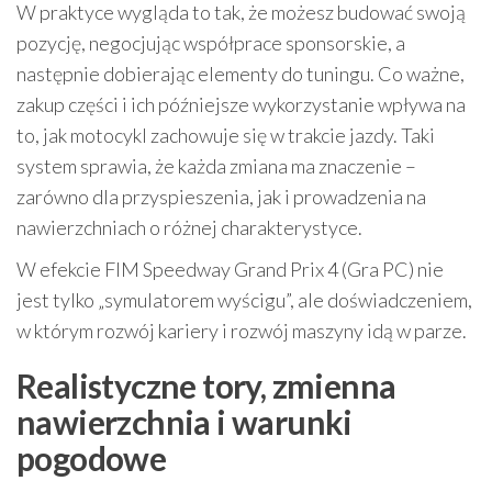
W praktyce wygląda to tak, że możesz budować swoją
pozycję, negocjując współprace sponsorskie, a
następnie dobierając elementy do tuningu. Co ważne,
zakup części i ich późniejsze wykorzystanie wpływa na
to, jak motocykl zachowuje się w trakcie jazdy. Taki
system sprawia, że każda zmiana ma znaczenie –
zarówno dla przyspieszenia, jak i prowadzenia na
nawierzchniach o różnej charakterystyce.
W efekcie FIM Speedway Grand Prix 4 (Gra PC) nie
jest tylko „symulatorem wyścigu”, ale doświadczeniem,
w którym rozwój kariery i rozwój maszyny idą w parze.
Realistyczne tory, zmienna
nawierzchnia i warunki
pogodowe