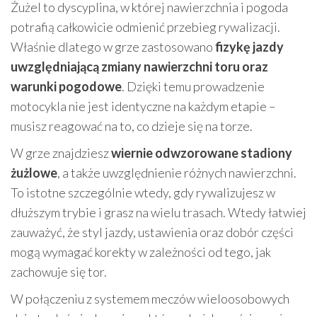
Żużel to dyscyplina, w której nawierzchnia i pogoda
potrafią całkowicie odmienić przebieg rywalizacji.
Właśnie dlatego w grze zastosowano
fizykę jazdy
uwzględniającą zmiany nawierzchni toru oraz
warunki pogodowe
. Dzięki temu prowadzenie
motocykla nie jest identyczne na każdym etapie –
musisz reagować na to, co dzieje się na torze.
W grze znajdziesz
wiernie odwzorowane stadiony
żużlowe
, a także uwzględnienie różnych nawierzchni.
To istotne szczególnie wtedy, gdy rywalizujesz w
dłuższym trybie i grasz na wielu trasach. Wtedy łatwiej
zauważyć, że styl jazdy, ustawienia oraz dobór części
mogą wymagać korekty w zależności od tego, jak
zachowuje się tor.
W połączeniu z systemem meczów wieloosobowych