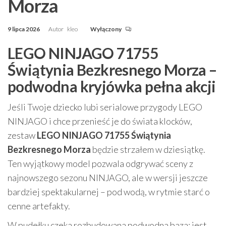
Morza
9 lipca 2026
Autor
kleo
Wyłączony
LEGO NINJAGO 71755
Świątynia Bezkresnego Morza –
podwodna kryjówka pełna akcji
Jeśli Twoje dziecko lubi serialowe przygody LEGO
NINJAGO i chce przenieść je do świata klocków,
zestaw
LEGO NINJAGO 71755 Świątynia
Bezkresnego Morza
będzie strzałem w dziesiątkę.
Ten wyjątkowy model pozwala odgrywać sceny z
najnowszego sezonu NINJAGO, ale w wersji jeszcze
bardziej spektakularnej – pod wodą, w rytmie starć o
cenne artefakty.
W pudełku czeka rozbudowana podwodna baza: jest