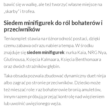
bawić się w walkę, ale też tworzyć własne miejsce na
„skarby” i trofea.
Siedem minifigurek do ról bohaterów i
przeciwników
Ten komplet stawia na różnorodność postaci, dzięki
czemu zabawa od razu nabiera tempa. W środku
znajduje się
siedem minifigurek
: nurka Kaia, NRG Nya,
Glutinousa, Księcia Kalmaara, Księcia Benthomaara
oraz dwóch strażników głębin.
Taka obsada pozwala zbudować dynamiczny duet ninja
albo zagrać po stronie przeciwników. Dziecko może
też mieszać role: raz bohaterowie bronią amuletów,
innym razem próbują przejąć kontrolę nad więzieniem
lub uwolnić uwięzionego węża.