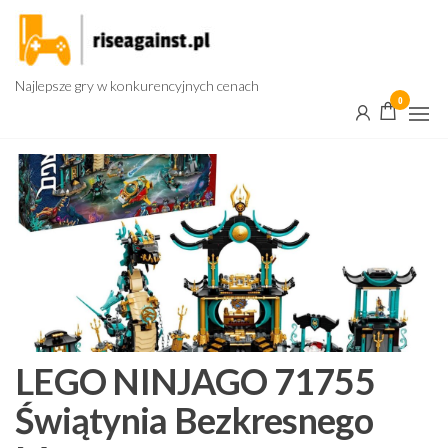
Przejdź
do
treści
Najlepsze gry w konkurencyjnych cenach
0
LEGO NINJAGO 71755
Świątynia Bezkresnego