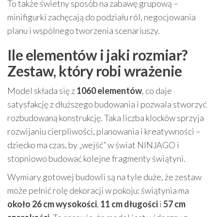
To także świetny sposób na zabawę grupową –
minifigurki zachęcają do podziału ról, negocjowania
planu i wspólnego tworzenia scenariuszy.
Ile elementów i jaki rozmiar?
Zestaw, który robi wrażenie
Model składa się z
1060 elementów
, co daje
satysfakcję z dłuższego budowania i pozwala stworzyć
rozbudowaną konstrukcję. Taka liczba klocków sprzyja
rozwijaniu cierpliwości, planowania i kreatywności –
dziecko ma czas, by „wejść” w świat NINJAGO i
stopniowo budować kolejne fragmenty świątyni.
Wymiary gotowej budowli są na tyle duże, że zestaw
może pełnić rolę dekoracji w pokoju: świątynia ma
około 26 cm wysokości
,
11 cm długości
i
57 cm