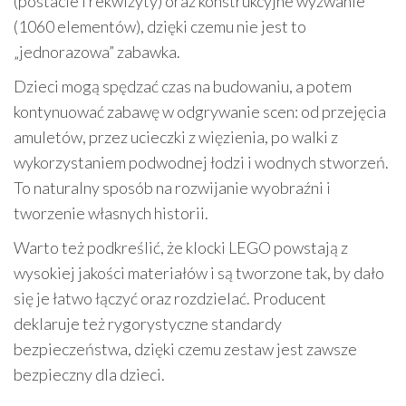
(postacie i rekwizyty) oraz konstrukcyjne wyzwanie
(1060 elementów), dzięki czemu nie jest to
„jednorazowa” zabawka.
Dzieci mogą spędzać czas na budowaniu, a potem
kontynuować zabawę w odgrywanie scen: od przejęcia
amuletów, przez ucieczki z więzienia, po walki z
wykorzystaniem podwodnej łodzi i wodnych stworzeń.
To naturalny sposób na rozwijanie wyobraźni i
tworzenie własnych historii.
Warto też podkreślić, że klocki LEGO powstają z
wysokiej jakości materiałów i są tworzone tak, by dało
się je łatwo łączyć oraz rozdzielać. Producent
deklaruje też rygorystyczne standardy
bezpieczeństwa, dzięki czemu zestaw jest zawsze
bezpieczny dla dzieci.