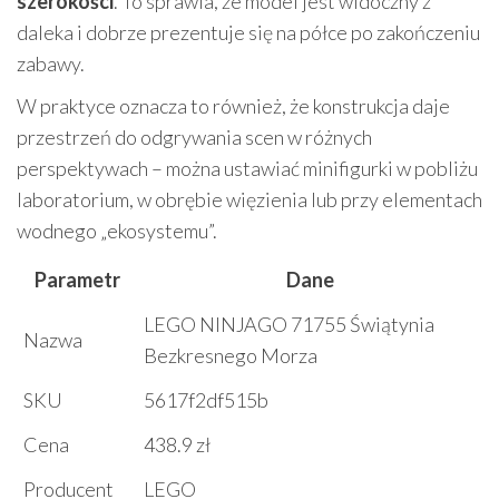
szerokości
. To sprawia, że model jest widoczny z
daleka i dobrze prezentuje się na półce po zakończeniu
zabawy.
W praktyce oznacza to również, że konstrukcja daje
przestrzeń do odgrywania scen w różnych
perspektywach – można ustawiać minifigurki w pobliżu
laboratorium, w obrębie więzienia lub przy elementach
wodnego „ekosystemu”.
Parametr
Dane
LEGO NINJAGO 71755 Świątynia
Nazwa
Bezkresnego Morza
SKU
5617f2df515b
Cena
438.9 zł
Producent
LEGO