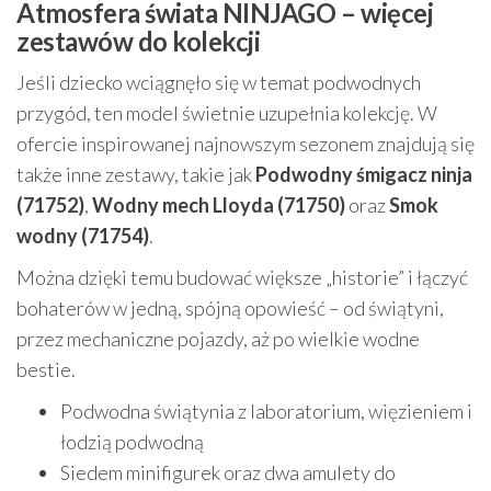
Atmosfera świata NINJAGO – więcej
zestawów do kolekcji
Jeśli dziecko wciągnęło się w temat podwodnych
przygód, ten model świetnie uzupełnia kolekcję. W
ofercie inspirowanej najnowszym sezonem znajdują się
także inne zestawy, takie jak
Podwodny śmigacz ninja
(71752)
,
Wodny mech Lloyda (71750)
oraz
Smok
wodny (71754)
.
Można dzięki temu budować większe „historie” i łączyć
bohaterów w jedną, spójną opowieść – od świątyni,
przez mechaniczne pojazdy, aż po wielkie wodne
bestie.
Podwodna świątynia z laboratorium, więzieniem i
łodzią podwodną
Siedem minifigurek oraz dwa amulety do