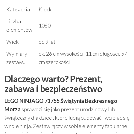
Kategoria
Klocki
Liczba
1060
elementów
Wiek
od 9 lat
Wymiary
ok. 26 cm wysokości, 11 cm długości, 57
zestawu
cm szerokości
Dlaczego warto? Prezent,
zabawa i bezpieczeństwo
LEGO NINJAGO 71755 Świątynia Bezkresnego
Morza
sprawdzi się jako prezent urodzinowy lub
świąteczny dla dzieci, które lubią budować i wcielać się
w role ninja. Zestaw łączy w sobie elementy fabularne