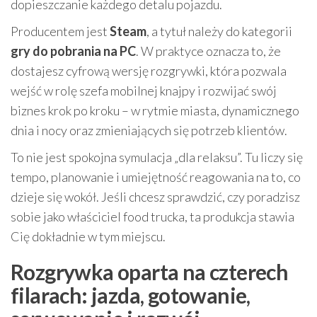
dopieszczanie każdego detalu pojazdu.
Producentem jest
Steam
, a tytuł należy do kategorii
gry do pobrania na PC
. W praktyce oznacza to, że
dostajesz cyfrową wersję rozgrywki, która pozwala
wejść w rolę szefa mobilnej knajpy i rozwijać swój
biznes krok po kroku – w rytmie miasta, dynamicznego
dnia i nocy oraz zmieniających się potrzeb klientów.
To nie jest spokojna symulacja „dla relaksu”. Tu liczy się
tempo, planowanie i umiejętność reagowania na to, co
dzieje się wokół. Jeśli chcesz sprawdzić, czy poradzisz
sobie jako właściciel food trucka, ta produkcja stawia
Cię dokładnie w tym miejscu.
Rozgrywka oparta na czterech
filarach: jazda, gotowanie,