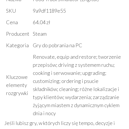
SKU
9a9df1189e55
Cena
64.04 zł
Producent
Steam
Kategoria
Gry do pobrania na PC
Renovate, equip and restore; tworzenie
przepisów; driving z systemem ruchu;
cooking i serwowanie; upgrading;
Kluczowe
customizing; ordering i psucie
elementy
składników; cleaning; różne lokalizacje i
rozgrywki
typy klientów; wydarzenia; zarządzanie
żyjącym miastem z dynamicznym cyklem
dnia i nocy
Jeśli lubisz gry, w których liczy się tempo, decyzje i