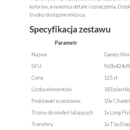
kolorów, a na końcu detale i oznaczenia. Dzię
trudno dostępne miejsca.
Specyfikacja zestawu
Parametr
Nazwa
Games Work
SKU
9d3b424d9
Cena
125 zł
Liczba elementów
183 plasti
Podstawki w zestawie
10x Citadel
Trzony do modeli latających
1x Long Fly
Transfery
1x T’au Emp