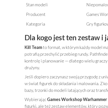
Stan modeli
Niepomalow
Producent
Games Wor
Kategoria
Gry figurko
Dla kogo jest ten zestaw i
Kill Team
to format, w którym każdy model ma
potrafią przechylić przebieg rundy. Pathfinder
kontrolę i planowanie — dlatego wielu graczy
drużyny.
Jeśli dopiero zaczynasz swoją przygodę z u
w świat figurek do składania i malowania. Z
bazy, trzonki do modeli latających oraz trans
Wybierając
Games Workshop Warhammer 40k
figurki, ale też zestaw elementów, który pozw