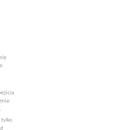
się
 o
j
ejścia
enia:
.
 tylko
od