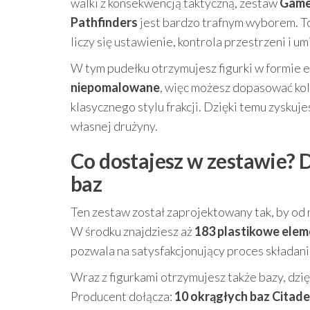
walki z konsekwencją taktyczną, zestaw
Game
Pathfinders
jest bardzo trafnym wyborem. To
liczy się ustawienie, kontrola przestrzeni i
W tym pudełku otrzymujesz figurki w formie 
niepomalowane
, więc możesz dopasować kol
klasycznego stylu frakcji. Dzięki temu zyskuje
własnej drużyny.
Co dostajesz w zestawie?
baz
Ten zestaw został zaprojektowany tak, by od
W środku znajdziesz aż
183 plastikowe ele
pozwala na satysfakcjonujący proces składani
Wraz z figurkami otrzymujesz także bazy, dz
Producent dołącza:
10 okrągłych baz Citad