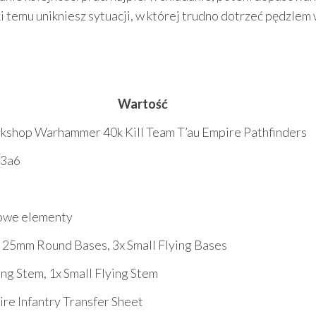
ki temu unikniesz sytuacji, w której trudno dotrzeć pędzlem
Wartość
shop Warhammer 40k Kill Team T’au Empire Pathfinders
3a6
kowe elementy
 25mm Round Bases, 3x Small Flying Bases
ing Stem, 1x Small Flying Stem
ire Infantry Transfer Sheet