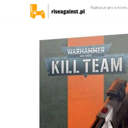
Przejdź
Najlepsze gry w konk
do
treści