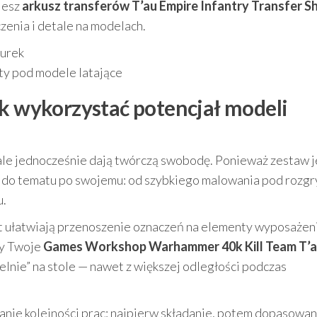
jesz
arkusz transferów T’au Empire Infantry Transfer S
enia i detale na modelach.
gurek
ty pod modele latające
ak wykorzystać potencjał modeli
 ale jednocześnie dają twórczą swobodę. Ponieważ zestaw j
do tematu po swojemu: od szybkiego malowania pod rozgr
u.
et ułatwiają przenoszenie oznaczeń na elementy wyposażeni
by Twoje
Games Workshop Warhammer 40k Kill Team T’
telnie” na stole — nawet z większej odległości podczas
anie kolejności prac: najpierw składanie, potem dopasowan