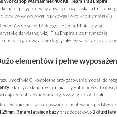
s Workshop Warhammer 40k Kill Team T’au Empire
 komplet przygotowany z myślą o rozgrywkach Kill Team, g
 umiejętne wykorzystywanie przewagi w konkretnym starciu.
elementów do samodzielnego złożenia. Miniatury są
orystykę do własnej wizji T’au Empire albo trzymać się
sz nie tylko gotową armię do gry, ale też satysfakcję z budo
 Dużo elementów i pełne wyposażen
 razu umożliwić Ci kompletne przygotowanie modeli do roz
menty
, z których składane są miniatury Pathfinders. To ilość,
a i daje przestrzeń na warianty w wyglądzie oddziału.
ięki czemu nie musisz dokupywać elementów pod podstawkę.
el 25mm
,
3 małe latające bazy
oraz dodatkowo
1 długi lata