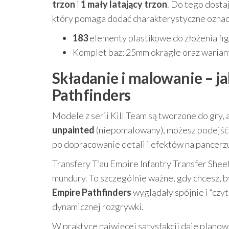
trzon
i
1 mały latający trzon
. Do tego dosta
który pomaga dodać charakterystyczne oznacz
183
elementy plastikowe do złożenia fi
Komplet baz: 25mm okrągłe oraz warian
Składanie i malowanie – j
Pathfinders
Modele z serii Kill Team są tworzone do gry,
unpainted
(niepomalowany), możesz podejść 
po dopracowanie detali i efektów na pancerz
Transfery T’au Empire Infantry Transfer She
mundury. To szczególnie ważne, gdy chcesz, 
Empire Pathfinders
wyglądały spójnie i “czy
dynamicznej rozgrywki.
W praktyce najwięcej satysfakcji daje planow