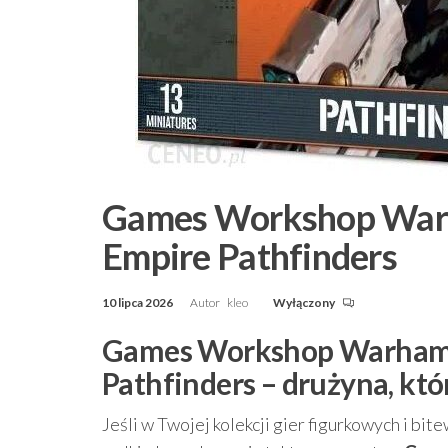
Games Workshop Warh
Empire Pathfinders
10 lipca 2026
Autor
kleo
Wyłączony
Games Workshop Warhamme
Pathfinders – drużyna, któr
Jeśli w Twojej kolekcji gier figurkowych i bi