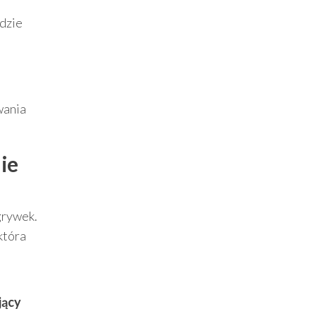
dzie
wania
ie
grywek.
 która
jący