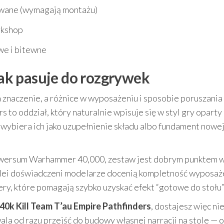
ane (wymagają montażu)
kshop
we i bitewne
 jak pasuje do rozgrywek
 znaczenie, a różnice w wyposażeniu i sposobie poruszania 
s to oddział, który naturalnie wpisuje się w styl gry oparty
 wybiera ich jako uzupełnienie składu albo fundament nowe
niwersum Warhammer 40,000, zestaw jest dobrym punktem w
 kolei doświadczeni modelarze docenią kompletność wyposaż
fery, które pomagają szybko uzyskać efekt “gotowe do stołu”
 Kill Team T’au Empire Pathfinders
, dostajesz więc nie
ala od razu przejść do budowy własnej narracji na stole — 