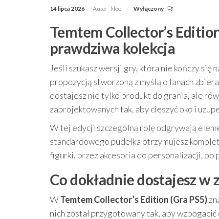
14 lipca 2026
Autor
kleo
Wyłączony
Temtem Collector’s Edition
prawdziwa kolekcja
Jeśli szukasz wersji gry, która nie kończy się
propozycją stworzoną z myślą o fanach zbier
dostajesz nie tylko produkt do grania, ale r
zaprojektowanych tak, aby cieszyć oko i uzupe
W tej edycji szczególną rolę odgrywają ele
standardowego pudełka otrzymujesz komplet, 
figurki, przez akcesoria do personalizacji, po
Co dokładnie dostajesz w z
W
Temtem Collector’s Edition (Gra PS5)
zna
nich został przygotowany tak, aby wzbogacić o