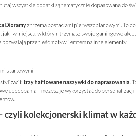
– tutaj wszystkie dodatki są tematycznie dopasowane do świ
ka Dioramy
z trzema postaciami pierwszoplanowymi. To do
, jak i w miejscu, w którym trzymasz swoje gamingowe akces
re pozwalają przenieść motyw Temtem na inne elementy
ami startowymi
stylizacji:
trzy haftowane naszywki do naprasowania
. T
owe upodobania – możesz je wykorzystać do personalizacji
mentów.
 – czyli kolekcjonerski klimat w ka