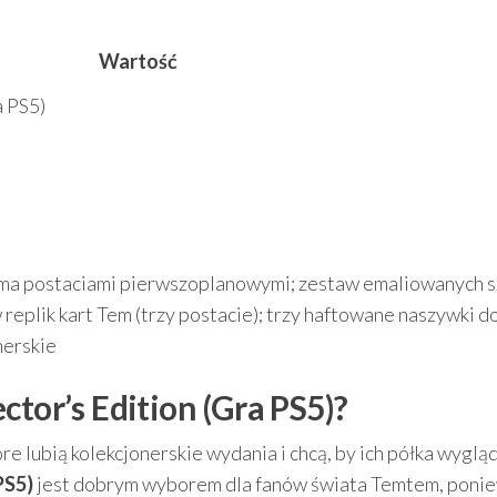
Wartość
a PS5)
ema postaciami pierwszoplanowymi; zestaw emaliowanych s
replik kart Tem (trzy postacie); trzy haftowane naszywki d
nerskie
ctor’s Edition (Gra PS5)?
re lubią kolekcjonerskie wydania i chcą, by ich półka wyglą
PS5)
jest dobrym wyborem dla fanów świata Temtem, poni