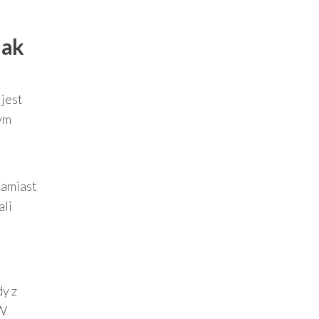
jak
jest
ym
Zamiast
ali
dy z
 W