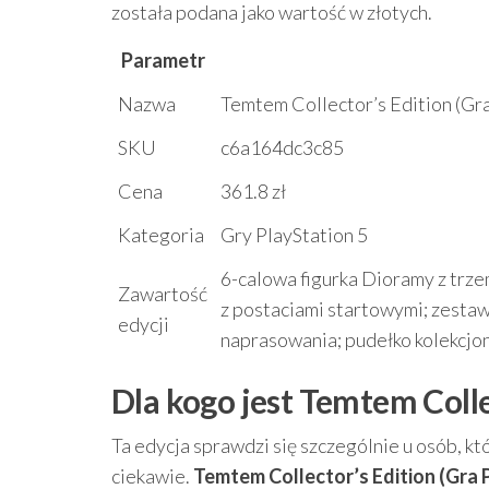
została podana jako wartość w złotych.
Parametr
Nazwa
Temtem Collector’s Edition (Gr
SKU
c6a164dc3c85
Cena
361.8 zł
Kategoria
Gry PlayStation 5
6-calowa figurka Dioramy z trz
Zawartość
z postaciami startowymi; zestaw 
edycji
naprasowania; pudełko kolekcjo
Dla kogo jest Temtem Colle
Ta edycja sprawdzi się szczególnie u osób, któ
ciekawie.
Temtem Collector’s Edition (Gra 