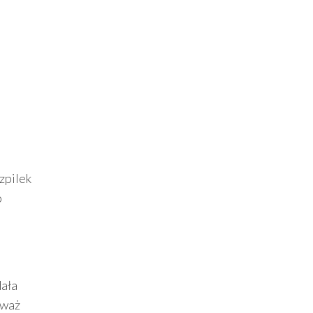
zpilek
o
dała
eważ