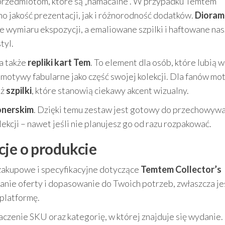
i przedmiotom, które są „namacalne”. W przypadku Temtem
no jakość prezentacji, jak i różnorodność dodatków.
Dioram
wymiaru ekspozycji, a emaliowane szpilki i haftowane na
tyl.
a także
repliki kart Tem
. To element dla osób, które lubią 
ą motywy fabularne jako część swojej kolekcji. Dla fanów m
eż
szpilki
, które stanowią ciekawy akcent wizualny.
onerskim
. Dzięki temu zestaw jest gotowy do przechowywa
kcji – nawet jeśli nie planujesz go od razu rozpakować.
cje o produkcie
 zakupowe i specyfikacyjne dotyczące
Temtem Collector’s
anie oferty i dopasowanie do Twoich potrzeb, zwłaszcza je
 platformę.
zenie SKU oraz kategorię, w której znajduje się wydanie.