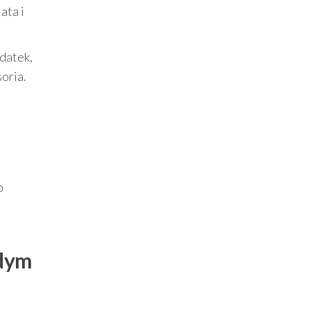
ata i
datek,
oria.
o
żdym