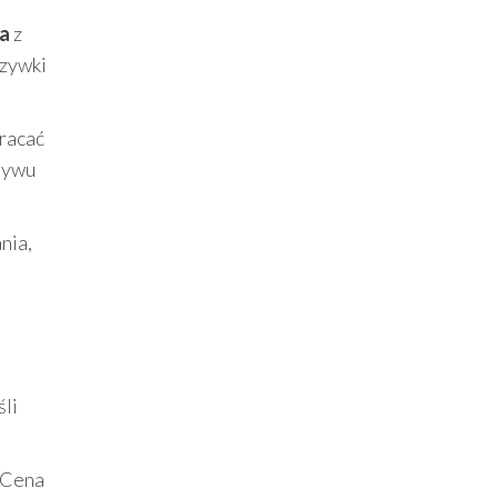
a
z
szywki
wracać
otywu
nia,
śli
 Cena