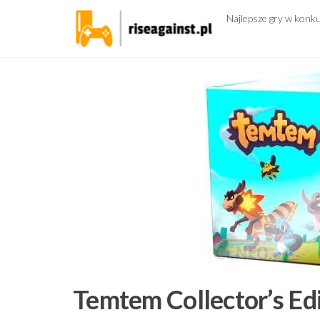
Przejdź
Najlepsze gry w konk
do
treści
Temtem Collector’s Edi