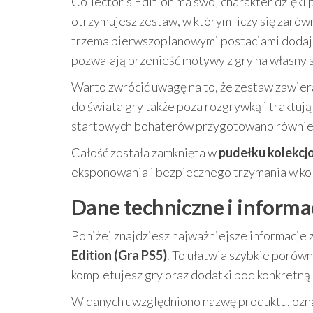
Collector’s Edition ma swój charakter dzięk
otrzymujesz zestaw, w którym liczy się zarów
trzema pierwszoplanowymi postaciami dodaje 
pozwalają przenieść motywy z gry na własny s
Warto zwrócić uwagę na to, że zestaw zawier
do świata gry także poza rozgrywką i traktuj
startowych bohaterów przygotowano równi
Całość została zamknięta w
pudełku kolekcj
eksponowania i bezpiecznego trzymania w kole
Dane techniczne i informa
Poniżej znajdziesz najważniejsze informacje
Edition (Gra PS5)
. To ułatwia szybkie porówn
kompletujesz gry oraz dodatki pod konkretną
W danych uwzględniono nazwę produktu, oznac