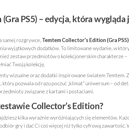
 (Gra PS5) – edycja, która wygląda 
 na samej rozgrywce,
Temtem Collector’s Edition (Gra PS5)
ania wyjątkowych dodatków. To limitowane wydanie, w któr
ównież zestaw przedmiotów o kolekcjonerskim charakterze –
łniać Twoją kolekcję.
menty wizualne oraz dodatki inspirowane światem Temtem. 
który pozwala od razu poczuć „klimat” uniwersum – od det
 przedmioty związane z kartami i postaciami.
estawie Collector’s Edition?
jdziesz kilka wyraźnie wyróżniających się elementów. Każ
dbiór gry i dać Ci coś więcej niż tylko cyfrową zawartość.