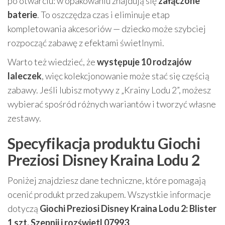
po otwarciu: w opakowaniu znajdują się
załączone
baterie
. To oszczędza czas i eliminuje etap
kompletowania akcesoriów — dziecko może szybciej
rozpocząć zabawę z efektami świetlnymi.
Warto też wiedzieć, że
występuje 10 rodzajów
laleczek
, więc kolekcjonowanie może stać się częścią
zabawy. Jeśli lubisz motywy z „Krainy Lodu 2”, możesz
wybierać spośród różnych wariantów i tworzyć własne
zestawy.
Specyfikacja produktu Giochi
Preziosi Disney Kraina Lodu 2
Poniżej znajdziesz dane techniczne, które pomagają
ocenić produkt przed zakupem. Wszystkie informacje
dotyczą
Giochi Preziosi Disney Kraina Lodu 2: Blister
1 szt. Szepnij i rozświetl 07993
.