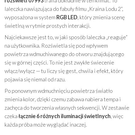
rozświetl 07993
trafia dokładnie w ten klimat. To
laleczka nawiązująca do fabuły filmu „Kraina Lodu 2”,
wyposażona w system
RGB LED
, który zmienia scenę
świetlną w rytmie prostych interakcji.
Najciekawsze jest to, w jaki sposób laleczka „reaguje”
na użytkownika. Rozświetla się pod wpływem
powietrza wdmuchiwanego do otworu znajdującego
się w górnej części. To nie jest zwykłe świecenie
włącz/wyłącz — tu liczy się gest, chwila i efekt, który
pojawia się niemal od razu.
Po ponownym wdmuchnięciu powietrza światło
zmienia kolor, dzięki czemu zabawa nabiera tempa i
zachęca do tworzenia własnych sekwencji. W zestawie
czeka
łącznie 6 różnych iluminacji świetlnych
, więc
każda próba może wyglądać inaczej.