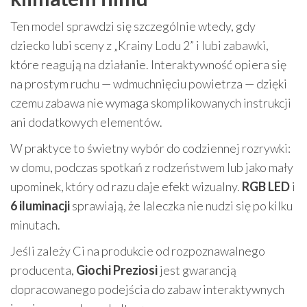
Ten model sprawdzi się szczególnie wtedy, gdy
dziecko lubi sceny z „Krainy Lodu 2” i lubi zabawki,
które reagują na działanie. Interaktywność opiera się
na prostym ruchu — wdmuchnięciu powietrza — dzięki
czemu zabawa nie wymaga skomplikowanych instrukcji
ani dodatkowych elementów.
W praktyce to świetny wybór do codziennej rozrywki:
w domu, podczas spotkań z rodzeństwem lub jako mały
upominek, który od razu daje efekt wizualny.
RGB LED
i
6 iluminacji
sprawiają, że laleczka nie nudzi się po kilku
minutach.
Jeśli zależy Ci na produkcie od rozpoznawalnego
producenta,
Giochi Preziosi
jest gwarancją
dopracowanego podejścia do zabaw interaktywnych