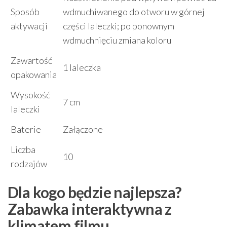
Sposób
wdmuchiwanego do otworu w górnej
aktywacji
części laleczki; po ponownym
wdmuchnięciu zmiana koloru
Zawartość
1 laleczka
opakowania
Wysokość
7 cm
laleczki
Baterie
Załączone
Liczba
10
rodzajów
Dla kogo będzie najlepsza?
Zabawka interaktywna z
klimatem filmu