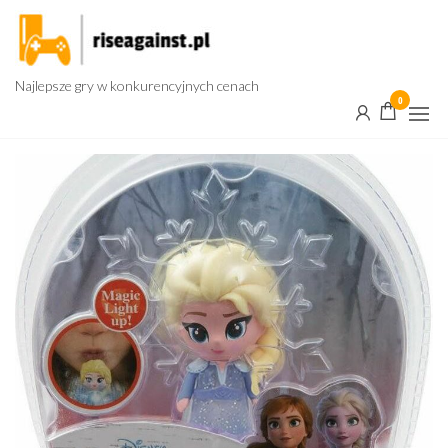
Przejdź
do
treści
Najlepsze gry w konkurencyjnych cenach
0