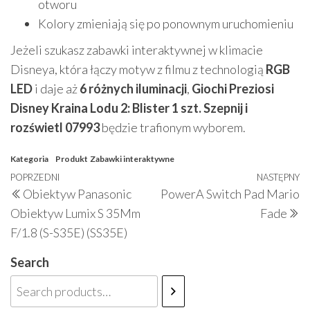
otworu
Kolory zmieniają się po ponownym uruchomieniu
Jeżeli szukasz zabawki interaktywnej w klimacie
Disneya, która łączy motyw z filmu z technologią
RGB
LED
i daje aż
6 różnych iluminacji
,
Giochi Preziosi
Disney Kraina Lodu 2: Blister 1 szt. Szepnij i
rozświetl 07993
będzie trafionym wyborem.
Kategoria
Produkt
Zabawki interaktywne
Nawigacja
Poprzedni
POPRZEDNI
NASTĘPNY
N
Obiektyw Panasonic
PowerA Switch Pad Mario
wpisu
wpis
w
Obiektyw Lumix S 35Mm
Fade
F/1.8 (S-S35E) (SS35E)
Search