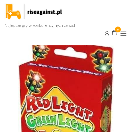
Przejdź
do
treści
Najlepsze gry w konkurencyjnych cenach
0