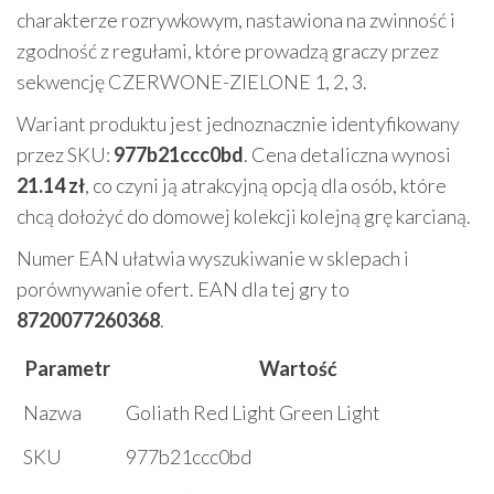
charakterze rozrywkowym, nastawiona na zwinność i
zgodność z regułami, które prowadzą graczy przez
sekwencję CZERWONE-ZIELONE 1, 2, 3.
Wariant produktu jest jednoznacznie identyfikowany
przez SKU:
977b21ccc0bd
. Cena detaliczna wynosi
21.14 zł
, co czyni ją atrakcyjną opcją dla osób, które
chcą dołożyć do domowej kolekcji kolejną grę karcianą.
Numer EAN ułatwia wyszukiwanie w sklepach i
porównywanie ofert. EAN dla tej gry to
8720077260368
.
Parametr
Wartość
Nazwa
Goliath Red Light Green Light
SKU
977b21ccc0bd