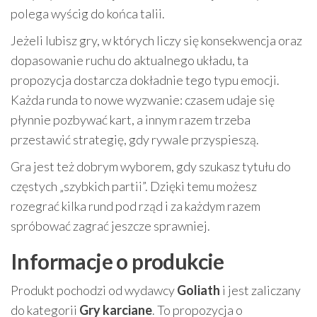
polega wyścig do końca talii.
Jeżeli lubisz gry, w których liczy się konsekwencja oraz
dopasowanie ruchu do aktualnego układu, ta
propozycja dostarcza dokładnie tego typu emocji.
Każda runda to nowe wyzwanie: czasem udaje się
płynnie pozbywać kart, a innym razem trzeba
przestawić strategię, gdy rywale przyspieszą.
Gra jest też dobrym wyborem, gdy szukasz tytułu do
częstych „szybkich partii”. Dzięki temu możesz
rozegrać kilka rund pod rząd i za każdym razem
spróbować zagrać jeszcze sprawniej.
Informacje o produkcie
Produkt pochodzi od wydawcy
Goliath
i jest zaliczany
do kategorii
Gry karciane
. To propozycja o