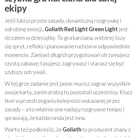
ekipy
Jeśli lubisz proste zasady, dynamiczną rozgrywkę i
odrobinę emocji,
Goliath Red Light Green Light
jest
strzałem w dziesiątkę. To gra karciana, w której liczy
się spryt, refleks i planowanie ruchów w odpowiednim
momencie. Zamiast długich przygotowań otrzymujesz
czystą zabawę: tasujesz, zagrywasz i starasz się być
szybszy od rywali.
W tej grze zadanie jest jasne: musisz zagrać wszystkie
swoje karty, zanim zrobią to pozostali uczestnicy. Klucz
tkwi w przestrzeganiu kolejności wskazanej przez
zasady – a to właśnie one nadają rozgrywce tempo i
sprawiają, że każda runda jest inna.
Warto też podkreślić, że
Goliath
to producent znany z