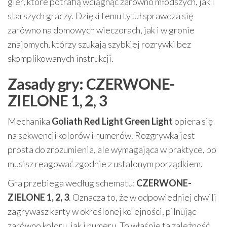
gier, które potrafią wciągnąć zarówno młodszych, jak i
starszych graczy. Dzięki temu tytuł sprawdza się
zarówno na domowych wieczorach, jak i w gronie
znajomych, którzy szukają szybkiej rozrywki bez
skomplikowanych instrukcji.
Zasady gry: CZERWONE-
ZIELONE 1, 2, 3
Mechanika
Goliath Red Light Green Light
opiera się
na sekwencji kolorów i numerów. Rozgrywka jest
prosta do zrozumienia, ale wymagająca w praktyce, bo
musisz reagować zgodnie z ustalonym porządkiem.
Gra przebiega według schematu:
CZERWONE-
ZIELONE 1, 2, 3
. Oznacza to, że w odpowiedniej chwili
zagrywasz karty w określonej kolejności, pilnując
zarówno koloru, jak i numeru. To właśnie ta zależność