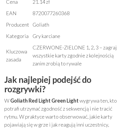
Cena
21.14 zł
EAN
8720077260368
Producent
Goliath
Kategoria
Gry karciane
CZERWONE-ZIELONE 1, 2, 3 – zagraj
Kluczowa
wszystkie karty zgodnie z kolejnością
zasada
zanim zrobią to rywale
Jak najlepiej podejść do
rozgrywki?
W
Goliath Red Light Green Light
wygrywa ten, kto
potrafi utrzymać zgodność z sekwencją i nie tracić
rytmu. W praktyce warto obserwować, jakie karty
pojawiają się w grze i jak reagują inni uczestnicy,