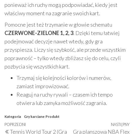
ponieważ ich ruchy mogą podpowiadać, kiedy jest
właściwy moment na zagranie swoich kart.
Pomocne jest też trzymanie w głowie schematu
CZERWONE-ZIELONE 1, 2, 3
. Dzięki temu łatwiej
podejmować decyzje nawet wtedy, gdy gra
przyspiesza. Liczy się szybkość, ale przede wszystkim
poprawność – tylko wtedy zbliżasz się do celu, czyli
pozbycia się wszystkich kart.
Trzymaj się kolejności kolorów i numerów,
zamiast improwizować.
Reaguj na ruchy rywali – czasem ich tempo
otwiera lub zamyka możliwość zagrania.
Kategoria
Gry karciane
Produkt
Nawigacja
Poprzedni
POPRZEDNI
NASTĘPNY
N
Tennis World Tour 2 (Gra
Gra planszowa NBA Flex
wpis
w