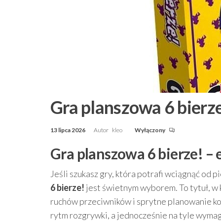
Gra planszowa 6 bierz
13 lipca 2026
Autor
kleo
Wyłączony
Gra planszowa 6 bierze! –
Jeśli szukasz gry, która potrafi wciągnąć od p
6 bierze!
jest świetnym wyborem. To tytuł, w 
ruchów przeciwników i sprytne planowanie kol
rytm rozgrywki, a jednocześnie na tyle wymaga