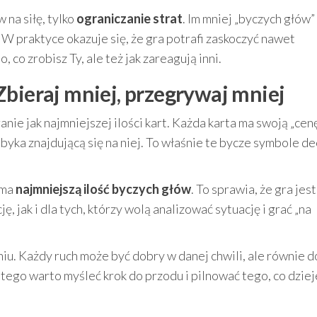
 na siłę, tylko
ograniczanie strat
. Im mniej „byczych głów”
? W praktyce okazuje się, że gra potrafi zaskoczyć nawet
, co zrobisz Ty, ale też jak zareagują inni.
Zbieraj mniej, przegrywaj mniej
anie jak najmniejszej ilości kart. Każda karta ma swoją „cen
byka znajdującą się na niej. To właśnie te bycze symbole d
 ma
najmniejszą ilość byczych głów
. To sprawia, że gra jest
, jak i dla tych, którzy wolą analizować sytuację i grać „na
iu. Każdy ruch może być dobry w danej chwili, ale równie 
tego warto myśleć krok do przodu i pilnować tego, co dzieje