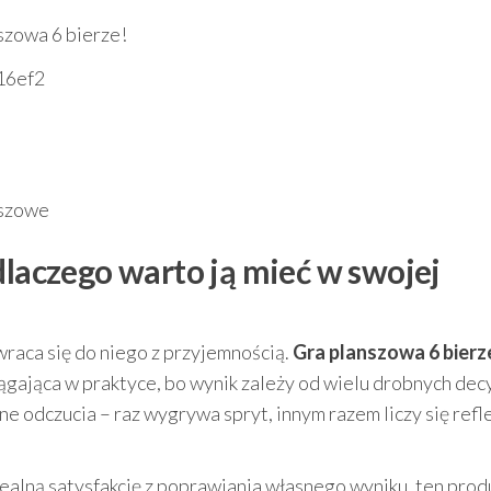
szowa 6 bierze!
16ef2
nszowe
dlaczego warto ją mieć w swojej
 wraca się do niego z przyjemnością.
Gra planszowa 6 bierz
ągająca w praktyce, bo wynik zależy od wielu drobnych decy
 odczucia – raz wygrywa spryt, innym razem liczy się refle
e realną satysfakcję z poprawiania własnego wyniku, ten prod