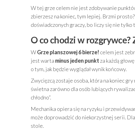
W tej grze celem nie jest zdobywanie punktów
zbierzesz na koniec, tym lepiej. Brzmi prosto
doświadczonych graczy, bo liczy się nie tylko to
O co chodzi w rozgrywce? 
W
Grze planszowej 6 bierze!
celem jest zebr
jest warta
minus jeden punkt
za każdą głowę 
o tym, jak będzie wyglądał wynik końcowy.
Zwycięzcą zostaje osoba, która na koniec gry
świetna zarówno dla osób lubiących rywalizację
chłodno”.
Mechanika opiera się na ryzyku i przewidywan
może doprowadzić do niekorzystnej serii. Dla
stole.