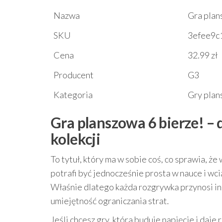
Nazwa
Gra plan
SKU
3efee9c
Cena
32.99 zł
Producent
G3
Kategoria
Gry pla
Gra planszowa 6 bierze! – 
kolekcji
To tytuł, który ma w sobie coś, co sprawia, że
potrafi być jednocześnie prosta w nauce i wci
Właśnie dlatego każda rozgrywka przynosi inne
umiejętność ograniczania strat.
Jeśli chcesz gry, która buduje napięcie i daj