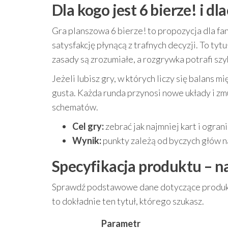
Dla kogo jest 6 bierze! i d
Gra planszowa 6 bierze! to propozycja dla fa
satysfakcję płynącą z trafnych decyzji. To ty
zasady są zrozumiałe, a rozgrywka potrafi szy
Jeżeli lubisz gry, w których liczy się balans 
gusta. Każda runda przynosi nowe układy i zm
schematów.
Cel gry:
zebrać jak najmniej kart i ogran
Wynik:
punkty zależą od byczych głów na
Specyfikacja produktu – n
Sprawdź podstawowe dane dotyczące produktu.
to dokładnie ten tytuł, którego szukasz.
Parametr