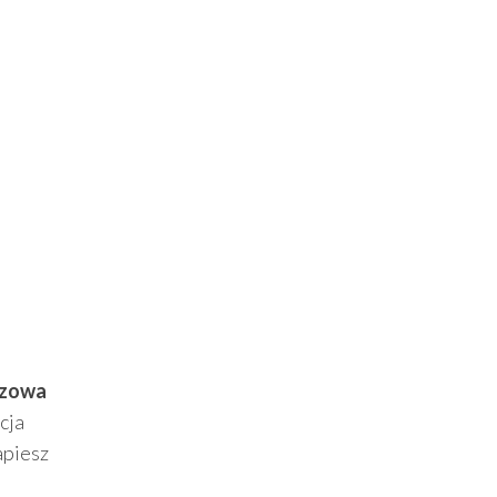
szowa
cja
apiesz