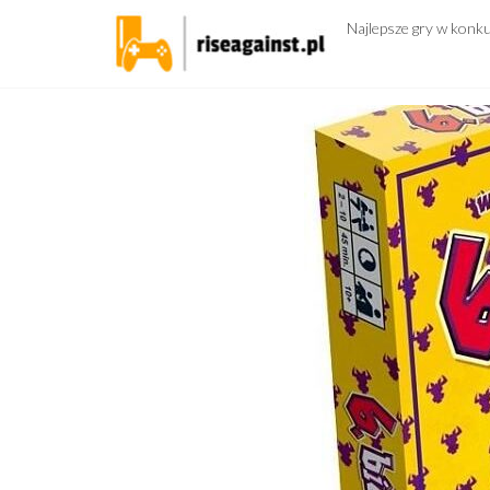
Przejdź
Najlepsze gry w konk
do
treści