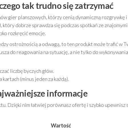
laczego tak trudno się zatrzymać
nów gier planszowych, którzy cenią dynamiczną rozgrywkę i
tuł, który dobrze sprawdza się podczas spotkań ze znajomymi
bko rozkręcić emocje.
między ostrożnością a odwagą, to ten produkt może trafić w 
usza do reagowania na sytuację, a nie tylko do wykonywani
iczać liczbę byczych głów.
 kartach (minus jeden za każdą).
ajważniejsze informacje
 Dzięki nim łatwiej porównasz ofertę i szybko upewnisz s
Wartość