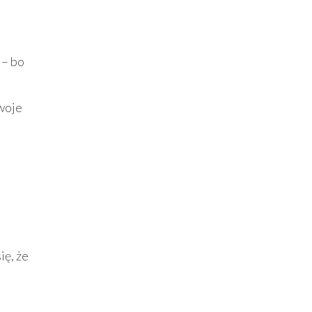
 – bo
Twoje
a
ię, że