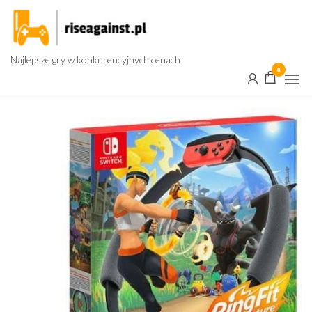
Przejdź
do
treści
Najlepsze gry w konkurencyjnych cenach
0