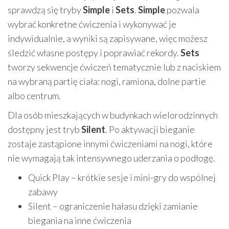
sprawdzą się tryby
Simple
i
Sets
.
Simple
pozwala
wybrać konkretne ćwiczenia i wykonywać je
indywidualnie, a wyniki są zapisywane, więc możesz
śledzić własne postępy i poprawiać rekordy.
Sets
tworzy sekwencje ćwiczeń tematycznie lub z naciskiem
na wybraną partię ciała: nogi, ramiona, dolne partie
albo centrum.
Dla osób mieszkających w budynkach wielorodzinnych
dostępny jest tryb
Silent
. Po aktywacji bieganie
zostaje zastąpione innymi ćwiczeniami na nogi, które
nie wymagają tak intensywnego uderzania o podłogę.
Quick Play – krótkie sesje i mini-gry do wspólnej
zabawy
Silent – ograniczenie hałasu dzięki zamianie
biegania na inne ćwiczenia