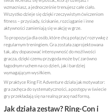
świat wcielasz się w postać, którą rozwijasz i
wzmacniasz, a jednocześnie trenujesz całe ciało.
Wszystko dzieje się dzięki rzeczywistym ćwiczeniom
fitness – przysiady, ściskanie, rozciąganie i inne
aktywności zamieniają się w akcję w grze.
To propozycja dla osób, które chcą połączyć rozrywkę z
regularnym treningiem. Gra została zaprojektowana
tak, aby dopasować intensywność do możliwości
gracza, dzięki czemu przygoda może być zarówno
łagodnym ruchem na co dzień, jak i bardziej
wymagającym wysiłkiem.
W praktyce Ring Fit Adventure działa jak motywator:
gra zachęca do systematyczności, a postępy w świecie
gry przekładają się na realną pracę nad formą.
Jak działa zestaw? Ring-Con i