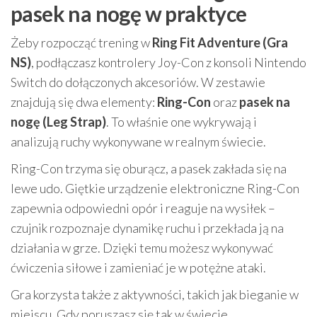
pasek na nogę w praktyce
Żeby rozpocząć trening w
Ring Fit Adventure (Gra
NS)
, podłączasz kontrolery Joy-Con z konsoli Nintendo
Switch do dołączonych akcesoriów. W zestawie
znajdują się dwa elementy:
Ring-Con
oraz
pasek na
nogę (Leg Strap)
. To właśnie one wykrywają i
analizują ruchy wykonywane w realnym świecie.
Ring-Con trzyma się oburącz, a pasek zakłada się na
lewe udo. Giętkie urządzenie elektroniczne Ring-Con
zapewnia odpowiedni opór i reaguje na wysiłek –
czujnik rozpoznaje dynamikę ruchu i przekłada ją na
działania w grze. Dzięki temu możesz wykonywać
ćwiczenia siłowe i zamieniać je w potężne ataki.
Gra korzysta także z aktywności, takich jak bieganie w
miejscu. Gdy poruszasz się tak w świecie