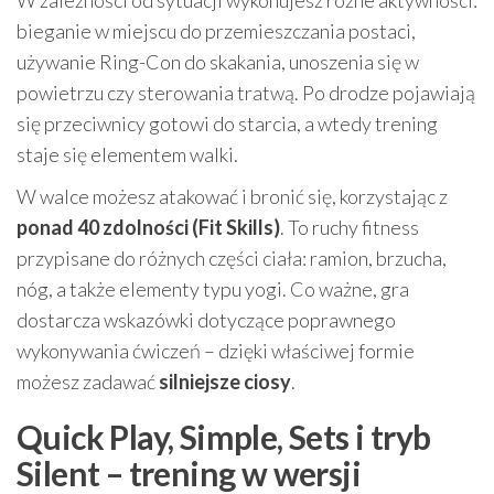
W zależności od sytuacji wykonujesz różne aktywności:
bieganie w miejscu do przemieszczania postaci,
używanie Ring-Con do skakania, unoszenia się w
powietrzu czy sterowania tratwą. Po drodze pojawiają
się przeciwnicy gotowi do starcia, a wtedy trening
staje się elementem walki.
W walce możesz atakować i bronić się, korzystając z
ponad 40 zdolności (Fit Skills)
. To ruchy fitness
przypisane do różnych części ciała: ramion, brzucha,
nóg, a także elementy typu yogi. Co ważne, gra
dostarcza wskazówki dotyczące poprawnego
wykonywania ćwiczeń – dzięki właściwej formie
możesz zadawać
silniejsze ciosy
.
Quick Play, Simple, Sets i tryb
Silent – trening w wersji