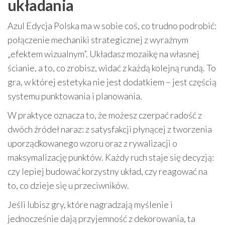
układania
Azul Edycja Polska ma w sobie coś, co trudno podrobić:
połączenie mechaniki strategicznej z wyraźnym
„efektem wizualnym”. Układasz mozaikę na własnej
ścianie, a to, co zrobisz, widać z każdą kolejną rundą. To
gra, w której estetyka nie jest dodatkiem – jest częścią
systemu punktowania i planowania.
W praktyce oznacza to, że możesz czerpać radość z
dwóch źródeł naraz: z satysfakcji płynącej z tworzenia
uporządkowanego wzoru oraz z rywalizacji o
maksymalizację punktów. Każdy ruch staje się decyzją:
czy lepiej budować korzystny układ, czy reagować na
to, co dzieje się u przeciwników.
Jeśli lubisz gry, które nagradzają myślenie i
jednocześnie dają przyjemność z dekorowania, ta