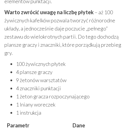
elementów punktacji.
Warto zwrócić uwagę na liczbę płytek
– aż 100
żywicznych kafelków pozwala tworzyć różnorodne
układy, a jednocześnie daje poczucie „pełnego”
zestawu do wielokrotnych partii. Do tego dochodzą
plansze graczy i znaczniki, które porządkują przebieg
gry.
100 żywicznych płytek
4 plansze graczy
9 żetonów warsztatów
4 znaczniki punktacji
1 żeton gracza rozpoczynającego
1 lniany woreczek
1 instrukcja
Parametr
Dane