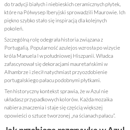
do tradycji białych i niebieskich ceramicznych płytek,
które na Półwysep Iberyjski sprowadzili Maurowie. Ich
piękno szybko stało się inspiracją dla kolejnych
pokoleń.
Szczególną rolę odegrała historia związana z
Portugalią. Popularność azulejos wzrosła po wizycie
króla Manuela I w południowej Hiszpanii. Władca
zafascynował się dekoracjami mauretańskimi w
Alhambrze i zlecił natychmiast przyozdobienie
portugalskiego pałacu podobnymi płytkami.
Ten historyczny kontekst sprawia, że w Azul nie
układasz przypadkowych kolorów. Każda mozaika
nabiera znaczenia i staje się częścią większej
opowieści o sztuce tworzonej „na ścianach pałacu”.