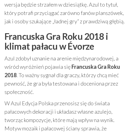
wersja będzie strzałem w dziesiątkę. Azul to tytuł,
który potrafi przyciągać zarówno fanów planszówek,
jak i osoby szukające „ładnej gry” z prawdziwą głębią.
Francuska Gra Roku 2018 i
klimat pałacu w Évorze
Azul zdobył uznanie na arenie międzynarodowej, a
wśród wyróżnień pojawia się
Francuska Gra Roku
2018
. To ważny sygnał dla graczy, którzy chcą mieć
pewność, że gra była testowana i doceniona przez
społeczność.
W Azul Edycja Polska przenosisz się do świata
pałacowych dekoracji i układasz własne azulejo,
tworząc kompozycje, które mają wpływ na wynik.
Motyw mozaik i pałacowej ściany sprawia, że