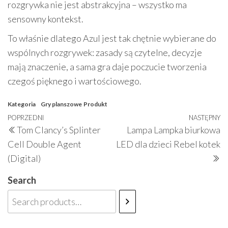
rozgrywka nie jest abstrakcyjna – wszystko ma
sensowny kontekst.
To właśnie dlatego Azul jest tak chętnie wybierane do
wspólnych rozgrywek: zasady są czytelne, decyzje
mają znaczenie, a sama gra daje poczucie tworzenia
czegoś pięknego i wartościowego.
Kategoria
Gry planszowe
Produkt
Nawigacja
Poprzedni
POPRZEDNI
NASTĘPNY
N
Tom Clancy’s Splinter
Lampa Lampka biurkowa
wpisu
wpis
w
Cell Double Agent
LED dla dzieci Rebel kotek
(Digital)
Search