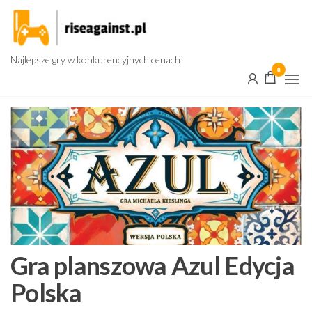
Przejdź
do
treści
Najlepsze gry w konkurencyjnych cenach
0
Gra planszowa Azul Edycja
Polska