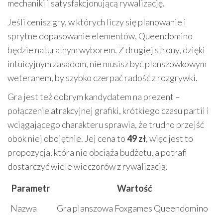
mechaniki i satysfakcjonującą rywalizację.
Jeśli cenisz gry, w których liczy się planowanie i
sprytne dopasowanie elementów, Queendomino
będzie naturalnym wyborem. Z drugiej strony, dzięki
intuicyjnym zasadom, nie musisz być planszówkowym
weteranem, by szybko czerpać radość z rozgrywki.
Gra jest też dobrym kandydatem na prezent –
połączenie atrakcyjnej grafiki, krótkiego czasu partii i
wciągającego charakteru sprawia, że trudno przejść
obok niej obojętnie. Jej cena to
49 zł
, więc jest to
propozycja, która nie obciąża budżetu, a potrafi
dostarczyć wiele wieczorów z rywalizacją.
Parametr
Wartość
Nazwa
Gra planszowa Foxgames Queendomino