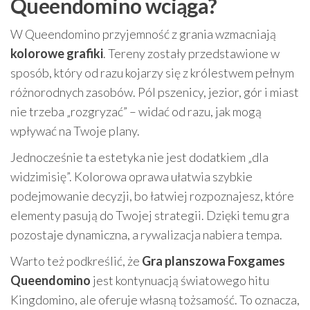
Queendomino wciąga?
W Queendomino przyjemność z grania wzmacniają
kolorowe grafiki
. Tereny zostały przedstawione w
sposób, który od razu kojarzy się z królestwem pełnym
różnorodnych zasobów. Pól pszenicy, jezior, gór i miast
nie trzeba „rozgryzać” – widać od razu, jak mogą
wpływać na Twoje plany.
Jednocześnie ta estetyka nie jest dodatkiem „dla
widzimisię”. Kolorowa oprawa ułatwia szybkie
podejmowanie decyzji, bo łatwiej rozpoznajesz, które
elementy pasują do Twojej strategii. Dzięki temu gra
pozostaje dynamiczna, a rywalizacja nabiera tempa.
Warto też podkreślić, że
Gra planszowa Foxgames
Queendomino
jest kontynuacją światowego hitu
Kingdomino, ale oferuje własną tożsamość. To oznacza,