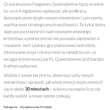
Gra planszowa Foxgames Queendomino łączy w sobie
to, co w Kingdomino najlepsze, ale podkręca
doświadczenie dzięki nowym elementom i szerszemu
wachlarzowi strategicznych możliwości. To tytuł, który
daje poczucie kontroli nad rozwojem własnego
królestwa, a jednocześnie nie pozwala zapomnieć o
rywalach. Jeśli szukasz gry planszowej na krótkie,
intensywne sesje i chcesz mieć w zanadrzu coś, co
wciąga od pierwszej partii, Queendomino jest bardzo
trafnym wyborem.
Wybierz swoje terytoria, obserwuj ruchy innych
monarchów i sprawdź, jak wiele emocji może zmieścić
się w około
30 minutach
– w końcu na mapie liczy się
każdy wybór, a nowe ziemie czekają.
Kategoria
Gry planszowe
Produkt