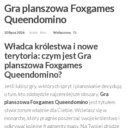
Gra planszowa Foxgames
Queendomino
20 lipca 2026
Autor
kleo
Wyłączony
Władca królestwa i nowe
terytoria: czym jest Gra
planszowa Foxgames
Queendomino?
Jeśli lubisz gry, w których spryt i planowanie decydują
o tym, kto zdobędzie najcenniejsze obszary,
Gra
planszowa Foxgames Queendomino
jest tytułem
stworzonym właśnie dla Ciebie. Wcielasz się w
monarchę, który pragnie poszerzać swoje królestwo i
odkrywać kolejne fragmenty mapy. Na Twojej drodze