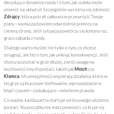
decydują o dynamice rundy i o tym, jak szybko może
zmienić się układ sił. Szczególnie wyróżnia się zdolność
Zdrajcy
, która potrafi całkowicie przewrócić Twoje
plany—wymusza bowiem odwrócenie pomocy na
ciemną stronę. Jeśli sytuacja powtórzy się kolejny raz,
gracz odpada z rundy.
Dlatego warto myśleć nie tylko o tym, co chcesz
osiągnąć, ale też o tym, jak uniknąć konsekwencji. Jeśli
chcesz pozostać w grze dłużej, zwróć uwagę na
możliwości innych postaci, takich jak
Mnich
czy
Kłamca
. Ich umiejętności wspierają działania, które w
tej grze są kluczowe: blefowanie, wprowadzanie w
błąd i czasem—zaskakująco—mówienie prawdy.
Co ważne, każda partia startuje od losowego ułożenia
postaci. Na początku nie masz pewności, co kryje się