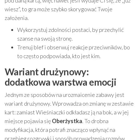
pod daną kartą, więc nawet jeśli wydaje Ci się, że „już
wiesz”, to gra może szybko skorygować Twoje
założenia.
Wykorzystuj zdolności postaci, by przechylić
szanse na swoją stronę.
Trenuj blef i obserwuj reakcje przeciwników, bo
to często podpowiada, kto jest kim.
Wariant drużynowy:
dodatkowa warstwa emocji
Jednym ze sposobów na urozmaicenie zabawy jest
wariant drużynowy. Wprowadza on zmianę w zestawie
kart: zamiast Wieśniaczki odkładasz ją na bok, a w jej
miejsce pojawia się
Oberżystka
. To drobna
modyfikacja, która potrafi znacząco wpłynąć na
przebieg rozgrywki i sposób prowadzenia rozmów