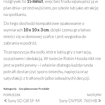
rozgrywki to
15 minut
, więc bez trudu wpasujesz ją w
plan dnia—przed wyjściem, po szkole lub jako atrakcję
na spotkaniu.
Do tego dochodzi kompaktowe opakowanie o
wymiarach
10 x 10 x 3 cm
, dzięki czemu gra łatwo
mieści się w domowej szafce i jest wygodna do
zabrania w podróż.
To propozycja dla osób, które lubią gry z narracją,
oszustwem i dedukcją. W świecie Robin Hooda nikt nie
jest w pełni pewny—i właśnie dlatego każda runda
potrafi dostarczyć sporo śmiechu, napięcia oraz
satysfakcji z trafionych (albo odważnych) decyzji.
Kategoria
Gry planszowe
Produkt
Nawigacja
Poprzedni
POPRZEDNI
NASTĘPNY
N
Sony SD GB SF-M
Sony DVPSR-760 HB
wpisu
wpis
w