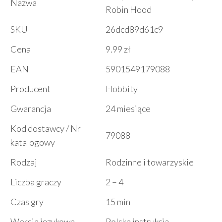
Nazwa
Robin Hood
SKU
26dcd89d61c9
Cena
9.99 zł
EAN
5901549179088
Producent
Hobbity
Gwarancja
24 miesiące
Kod dostawcy / Nr
79088
katalogowy
Rodzaj
Rodzinne i towarzyskie
Liczba graczy
2 – 4
Czas gry
15 min
Wersja językowa
Polska instrukcja