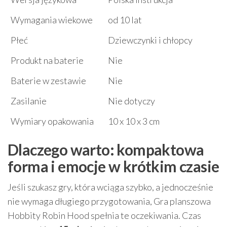
Wymagania wiekowe
od 10 lat
Płeć
Dziewczynki i chłopcy
Produkt na baterie
Nie
Baterie w zestawie
Nie
Zasilanie
Nie dotyczy
Wymiary opakowania
10 x 10 x 3 cm
Dlaczego warto: kompaktowa
forma i emocje w krótkim czasie
Jeśli szukasz gry, która wciąga szybko, a jednocześnie
nie wymaga długiego przygotowania, Gra planszowa
Hobbity Robin Hood spełnia te oczekiwania. Czas