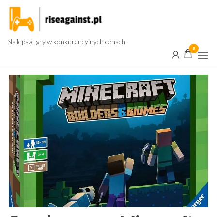
Przejdź
do
treści
Najlepsze gry w konkurencyjnych cenach
0