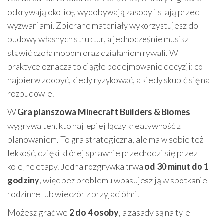
odkrywają okolicę, wydobywają zasoby i stają przed
wyzwaniami. Zbierane materiały wykorzystujesz do
budowy własnych struktur, a jednocześnie musisz
stawić czoła mobom oraz działaniom rywali. W
praktyce oznacza to ciągłe podejmowanie decyzji: co
najpierw zdobyć, kiedy ryzykować, a kiedy skupić się na
rozbudowie.
W
Gra planszowa Minecraft Builders & Biomes
wygrywa ten, kto najlepiej łączy kreatywność z
planowaniem. To gra strategiczna, ale ma w sobie też
lekkość, dzięki której sprawnie przechodzi się przez
kolejne etapy. Jedna rozgrywka trwa
od 30 minut do 1
godziny
, więc bez problemu wpasujesz ją w spotkanie
rodzinne lub wieczór z przyjaciółmi.
Możesz grać we
2 do 4 osoby
, a zasady są na tyle