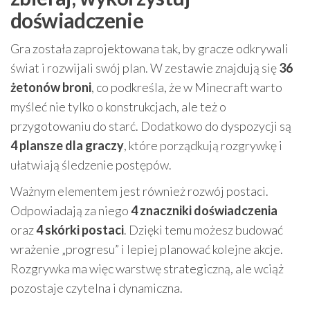
doświadczenie
Gra została zaprojektowana tak, by gracze odkrywali
świat i rozwijali swój plan. W zestawie znajdują się
36
żetonów broni
, co podkreśla, że w Minecraft warto
myśleć nie tylko o konstrukcjach, ale też o
przygotowaniu do starć. Dodatkowo do dyspozycji są
4 plansze dla graczy
, które porządkują rozgrywkę i
ułatwiają śledzenie postępów.
Ważnym elementem jest również rozwój postaci.
Odpowiadają za niego
4 znaczniki doświadczenia
oraz
4 skórki postaci
. Dzięki temu możesz budować
wrażenie „progresu” i lepiej planować kolejne akcje.
Rozgrywka ma więc warstwę strategiczną, ale wciąż
pozostaje czytelna i dynamiczna.