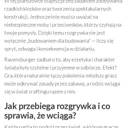
W tej planszówce stajesz przed zadaniem zdobywania
rzadkich klocków oraz tworzenia spektakularnych
konstrukcji. Jednocześnie musisz uważać na
niebezpieczne moby i przeciwników, którzy czyhają na
twoje pomysły. Dzięki temu rozgrywka nie jest
wyłącznie „budowaniem dla budowania” — liczy się
spryt, odwaga i konsekwencja w działaniu.
Ravensburger zadbał o to, aby estetyka i charakter
świata były czytelne i przyjemne w odbiorze. Efekt?
Gra, która naturalnie łączy pokolenia: młodszy gracz
może odkrywać zasady przez zabawę, a rodzic wciąga
się w świat craftingu razem z nim.
Jak przebiega rozgrywka i co
sprawia, że wciąga?
Każda partia to podróż przez świat, w którym gracze