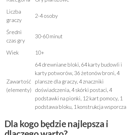
Liczba
2-4 osoby
graczy
Średni
30-60 minut
czas gry
Wiek
10+
64 drewniane bloki, 64 karty budowli i
karty potworów, 36 żetonów broni, 4
Zawartość
plansze dla graczy, 4 znaczniki
(elementy)
doświadczenia, 4 skórki postaci, 4
podstawki na pionki, 12 kart pomocy, 1
podstawa bloku, 1 konstrukcja wsporcza
Dla kogo będzie najlepsza i
dlaczego warto?