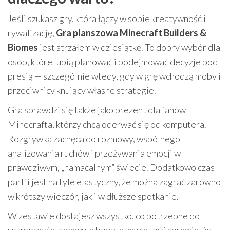
Jeśli szukasz gry, która łączy w sobie kreatywność i
rywalizację,
Gra planszowa Minecraft Builders &
Biomes
jest strzałem w dziesiątkę. To dobry wybór dla
osób, które lubią planować i podejmować decyzje pod
presją — szczególnie wtedy, gdy w grę wchodzą moby i
przeciwnicy knujący własne strategie.
Gra sprawdzi się także jako prezent dla fanów
Minecrafta, którzy chcą oderwać się od komputera.
Rozgrywka zachęca do rozmowy, wspólnego
analizowania ruchów i przeżywania emocji w
prawdziwym, „namacalnym” świecie. Dodatkowo czas
partii jest na tyle elastyczny, że można zagrać zarówno
w krótszy wieczór, jak i w dłuższe spotkanie.
W zestawie dostajesz wszystko, co potrzebne do
rozpoczęcia zabawy, a bogata zawartość sprawia, że