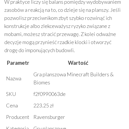
W praktyce liczy się balans pomiędzy wydobywaniem
zasobów a reakcją na to, co dzieje się na planszy. Jeśli
pozwolisz przeciwnikom zbyt szybko rozwinąć ich
konstrukcje albo zlekceważysz ryzyko związane z
mobami, możesz stracić przewagę. Z kolei odważne
decyzje mogą przynieść rzadkie klocki i otworzyć
drogę do imponujących budowli.
Parametr
Wartość
Gra planszowa Minecraft Builders &
Nazwa
Biomes
SKU
f2f0990063de
Cena
223.25 zł
Producent
Ravensburger
Kategoria
Gry planszowe