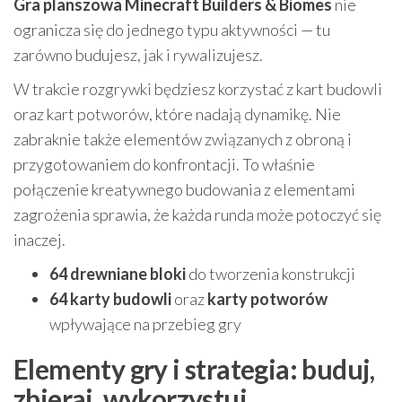
Gra planszowa Minecraft Builders & Biomes
nie
ogranicza się do jednego typu aktywności — tu
zarówno budujesz, jak i rywalizujesz.
W trakcie rozgrywki będziesz korzystać z kart budowli
oraz kart potworów, które nadają dynamikę. Nie
zabraknie także elementów związanych z obroną i
przygotowaniem do konfrontacji. To właśnie
połączenie kreatywnego budowania z elementami
zagrożenia sprawia, że każda runda może potoczyć się
inaczej.
64 drewniane bloki
do tworzenia konstrukcji
64 karty budowli
oraz
karty potworów
wpływające na przebieg gry
Elementy gry i strategia: buduj,
zbieraj, wykorzystuj