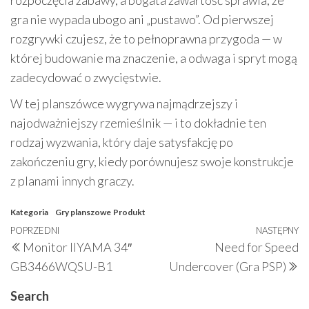
gra nie wypada ubogo ani „pustawo”. Od pierwszej
rozgrywki czujesz, że to pełnoprawna przygoda — w
której budowanie ma znaczenie, a odwaga i spryt mogą
zadecydować o zwycięstwie.
W tej planszówce wygrywa najmądrzejszy i
najodważniejszy rzemieślnik — i to dokładnie ten
rodzaj wyzwania, który daje satysfakcję po
zakończeniu gry, kiedy porównujesz swoje konstrukcje
z planami innych graczy.
Kategoria
Gry planszowe
Produkt
Nawigacja
Poprzedni
POPRZEDNI
NASTĘPNY
N
Monitor IIYAMA 34″
Need for Speed
wpisu
wpis
w
GB3466WQSU-B1
Undercover (Gra PSP)
Search