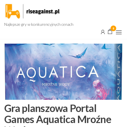
Przejdź
do
treści
Najlepsze gry w konkurencyjnych cenach
0
Gra planszowa Portal
Games Aquatica Mroźne