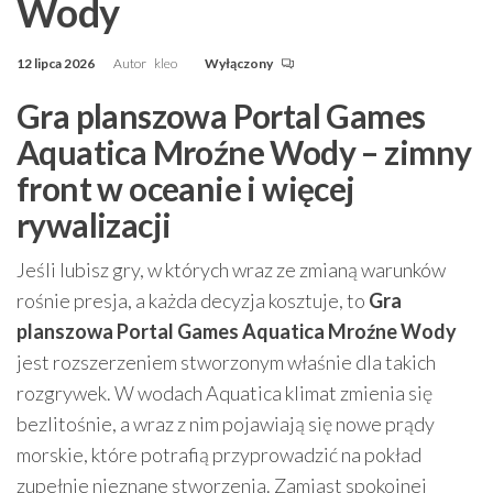
Wody
12 lipca 2026
Autor
kleo
Wyłączony
Gra planszowa Portal Games
Aquatica Mroźne Wody – zimny
front w oceanie i więcej
rywalizacji
Jeśli lubisz gry, w których wraz ze zmianą warunków
rośnie presja, a każda decyzja kosztuje, to
Gra
planszowa Portal Games Aquatica Mroźne Wody
jest rozszerzeniem stworzonym właśnie dla takich
rozgrywek. W wodach Aquatica klimat zmienia się
bezlitośnie, a wraz z nim pojawiają się nowe prądy
morskie, które potrafią przyprowadzić na pokład
zupełnie nieznane stworzenia. Zamiast spokojnej