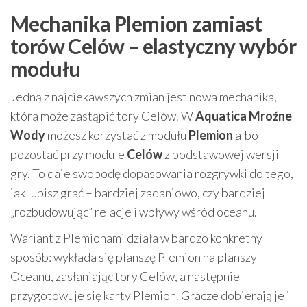
Mechanika Plemion zamiast
torów Celów – elastyczny wybór
modułu
Jedną z najciekawszych zmian jest nowa mechanika,
która może zastąpić tory Celów. W
Aquatica Mroźne
Wody
możesz korzystać z modułu
Plemion
albo
pozostać przy module
Celów
z podstawowej wersji
gry. To daje swobodę dopasowania rozgrywki do tego,
jak lubisz grać – bardziej zadaniowo, czy bardziej
„rozbudowując” relacje i wpływy wśród oceanu.
Wariant z Plemionami działa w bardzo konkretny
sposób: wykłada się planszę Plemion na planszy
Oceanu, zasłaniając tory Celów, a następnie
przygotowuje się karty Plemion. Gracze dobierają je i