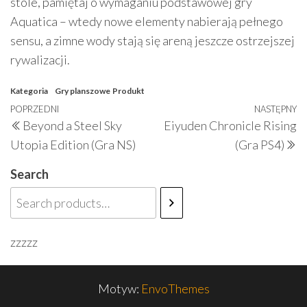
stole, pamiętaj o wymaganiu podstawowej gry
Aquatica – wtedy nowe elementy nabierają pełnego
sensu, a zimne wody stają się areną jeszcze ostrzejszej
rywalizacji.
Kategoria
Gry planszowe
Produkt
Nawigacja
Poprzedni
POPRZEDNI
NASTĘPNY
N
Beyond a Steel Sky
Eiyuden Chronicle Rising
wpisu
wpis
w
Utopia Edition (Gra NS)
(Gra PS4)
Search
zzzzz
Motyw:
EnvoThemes