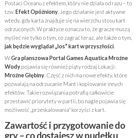
Postaci Oceanu z efektem, który nie działa od razu – to
tzw.
Efekt Opóźniony
. Jego działanie jest aktywne
wtedy, gdy karta znajduje się na wierzchu stosu kart
odrzuconych. W praktyce oznacza to, że gracze muszą
myśleć nie tylko o tym, co zagrać teraz, ale także o tym,
jak będzie wyglądał „los” kart w przyszłości
.
W
Gra planszowa Portal Games Aquatica Mroźne
Wody
pojawia się również piąty rodzaj Lokacji:
Mroźne Głębiny
. Część z nich ma nowe efekty, które
pozwalają na odrzucanie Mant i kopiowanie innych
efektów. Takie rozwiązania potrafią całkowicie
przestawić priorytety w partii, bo nagle pojawia się
możliwość „przeskalowania” korzyści z kart.
Zawartość i przygotowanie do
gry – co dostajesz w pudełku