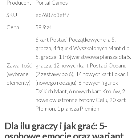
Producent
Portal Games
SKU
ec7687d3eff7
Cena
59.9 zł
6 kart Postaci Początkowych dla 5.
gracza, 4 figurki Wyszkolonych Mant dla
5. gracza, 1 trójwarstwowa plansza dla 5.
Zawartość
gracza, 12 nowych kart Postaci Oceanu
(wybrane
(2 zestawy po 6), 14 nowych kart Lokacji
elementy)
(nowego rodzaju), 6 nowych figurek
Dzikich Mant, 6 nowych kart Królów, 2
nowe dwustronne żetony Celu, 20 kart
Plemion, 1 plansza Plemion
Dla ilu graczy i jak grać: 5-
osobowe emocje oraz wariant