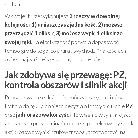
ruchami.
W swojej turze wykonujesz
3 rzeczy w dowolnej
kolejności
:
1) umieszczasz jedną kość
,
2) możesz
przyrządzić 1 eliksir
,
3) możesz wypić 1 eliksir ze
swojej ręki
. Ta elastyczność pozwala dopasować
tempo gry do tego, co akurat „wychodzi” na kościach i
co jest najważniejsze w danym momencie.
Jak zdobywa się przewagę: PZ,
kontrola obszarów i silnik akcji
Przygotowanie eliksiru nie kończy pracy — eliksiry
trafiają do ręki, a dopiero decyzja o ich wypiciu daje
PZ
oraz
jednorazowe korzyści
. To właśnie w tym miejscu
gra zaczyna przypominać dobrze zaprojektowany silnik
akcji: losowe wyniki rzutów trzeba „przetworzyć” na