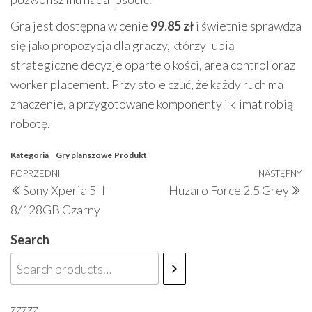
Gra jest dostępna w cenie
99.85 zł
i świetnie sprawdza
się jako propozycja dla graczy, którzy lubią
strategiczne decyzje oparte o kości, area control oraz
worker placement. Przy stole czuć, że każdy ruch ma
znaczenie, a przygotowane komponenty i klimat robią
robotę.
Kategoria
Gry planszowe
Produkt
Nawigacja
Poprzedni
POPRZEDNI
NASTĘPNY
N
Sony Xperia 5 III
Huzaro Force 2.5 Grey
wpisu
wpis
w
8/128GB Czarny
Search
zzzzz