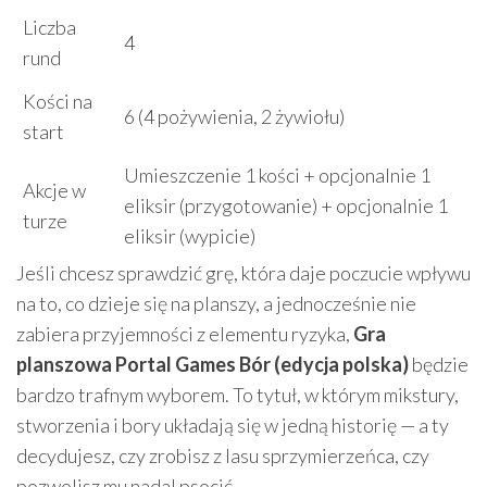
Liczba
4
rund
Kości na
6 (4 pożywienia, 2 żywiołu)
start
Umieszczenie 1 kości + opcjonalnie 1
Akcje w
eliksir (przygotowanie) + opcjonalnie 1
turze
eliksir (wypicie)
Jeśli chcesz sprawdzić grę, która daje poczucie wpływu
na to, co dzieje się na planszy, a jednocześnie nie
zabiera przyjemności z elementu ryzyka,
Gra
planszowa Portal Games Bór (edycja polska)
będzie
bardzo trafnym wyborem. To tytuł, w którym mikstury,
stworzenia i bory układają się w jedną historię — a ty
decydujesz, czy zrobisz z lasu sprzymierzeńca, czy
pozwolisz mu nadal psocić.