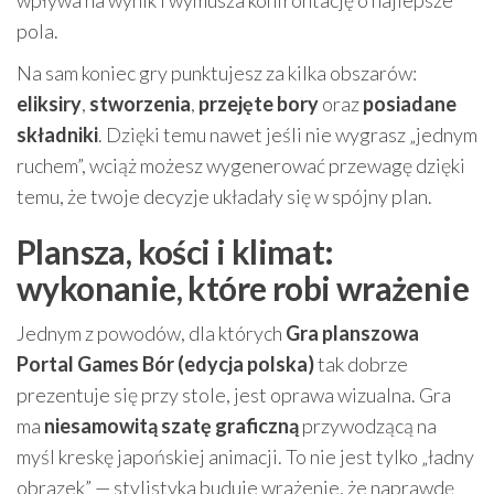
pola.
Na sam koniec gry punktujesz za kilka obszarów:
eliksiry
,
stworzenia
,
przejęte bory
oraz
posiadane
składniki
. Dzięki temu nawet jeśli nie wygrasz „jednym
ruchem”, wciąż możesz wygenerować przewagę dzięki
temu, że twoje decyzje układały się w spójny plan.
Plansza, kości i klimat:
wykonanie, które robi wrażenie
Jednym z powodów, dla których
Gra planszowa
Portal Games Bór (edycja polska)
tak dobrze
prezentuje się przy stole, jest oprawa wizualna. Gra
ma
niesamowitą szatę graficzną
przywodzącą na
myśl kreskę japońskiej animacji. To nie jest tylko „ładny
obrazek” — stylistyka buduje wrażenie, że naprawdę