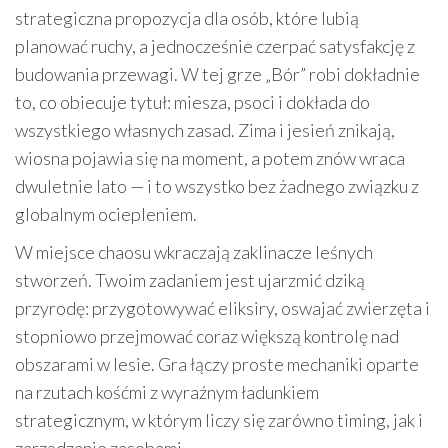
strategiczna propozycja dla osób, które lubią
planować ruchy, a jednocześnie czerpać satysfakcję z
budowania przewagi. W tej grze „Bór” robi dokładnie
to, co obiecuje tytuł: miesza, psoci i dokłada do
wszystkiego własnych zasad. Zima i jesień znikają,
wiosna pojawia się na moment, a potem znów wraca
dwuletnie lato — i to wszystko bez żadnego związku z
globalnym ociepleniem.
W miejsce chaosu wkraczają zaklinacze leśnych
stworzeń. Twoim zadaniem jest ujarzmić dziką
przyrodę: przygotowywać eliksiry, oswajać zwierzęta i
stopniowo przejmować coraz większą kontrolę nad
obszarami w lesie. Gra łączy proste mechaniki oparte
na rzutach kośćmi z wyraźnym ładunkiem
strategicznym, w którym liczy się zarówno timing, jak i
zarządzanie zasobami.