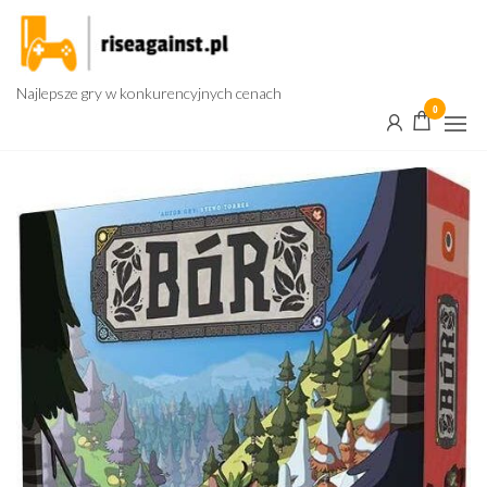
Przejdź
do
treści
Najlepsze gry w konkurencyjnych cenach
0