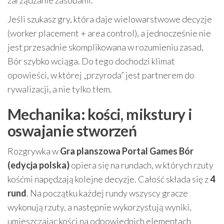
Jeśli szukasz gry, która daje wielowarstwowe decyzje
(worker placement + area control), a jednocześnie nie
jest przesadnie skomplikowana w rozumieniu zasad,
Bór szybko wciąga. Do tego dochodzi klimat
opowieści, w której „przyroda” jest partnerem do
rywalizacji, a nie tylko tłem.
Mechanika: kości, mikstury i
oswajanie stworzeń
Rozgrywka w
Gra planszowa Portal Games Bór
(edycja polska)
opiera się na rundach, w których rzuty
kośćmi napędzają kolejne decyzje. Całość składa się z
4
rund
. Na początku każdej rundy wszyscy gracze
wykonują rzuty, a następnie wykorzystują wyniki,
umieszczając kości na odpowiednich elementach