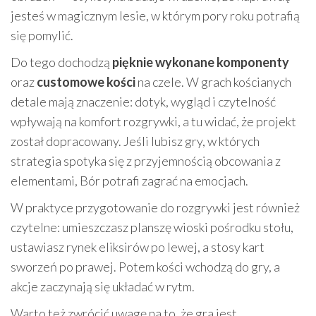
jesteś w magicznym lesie, w którym pory roku potrafią
się pomylić.
Do tego dochodzą
pięknie wykonane komponenty
oraz
customowe kości
na czele. W grach kościanych
detale mają znaczenie: dotyk, wygląd i czytelność
wpływają na komfort rozgrywki, a tu widać, że projekt
został dopracowany. Jeśli lubisz gry, w których
strategia spotyka się z przyjemnością obcowania z
elementami, Bór potrafi zagrać na emocjach.
W praktyce przygotowanie do rozgrywki jest również
czytelne: umieszczasz planszę wioski pośrodku stołu,
ustawiasz rynek eliksirów po lewej, a stosy kart
sworzeń po prawej. Potem kości wchodzą do gry, a
akcje zaczynają się układać w rytm.
Warto też zwrócić uwagę na to, że gra jest