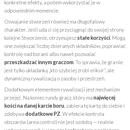
konkretne efekty, a potem wykorzystać je w
odpowiednim momencie.
Oswajanie stworzeń również ma długofalowy
charakter. Jeśli uda ci się przyciągnąć do swojej strony
kolejne Stworzenie, otrzymujesz
stałe korzyści
. Mogą
one zwiększać liczbę zbieranych składników, poprawiać
kontrolę nad borami albo nawet pozwalać
przeszkadzać innym graczom
. To sprawia, że gra nie
jest tylko układanką „kto szybciej zrobi eliksir”, ale
dynamiczną rywalizacją o zasoby i przestrzeń.
Dodatkowym elementem rywalizacji jest mechanizm
przejęć. Na koniec rundy gracz, który ma
najwięcej
kości na danej karcie boru
, zabiera tę kartę do siebie i
zdobywa
dodatkowe PZ
. W efekcie kontrola
obszarów (area control) nie jest ozdobą — realnie
wpływa na wynik i wymusza konfrontację o najlepsze