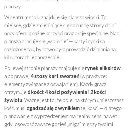
planszy.
W centrum stołu znajduje się plansza wioski. To
miejsce, gdzie zmieniające się co rundę strony dnia i
nocy oferują różne korzyści oraz akcje specjalne. Nad
planszą pracuje się „w pionie” — karty i rynki są
rozłożone tak, by łatwo było prowadzić działania na
kilku torach jednocześnie.
Po lewej stronie planszy znajduje się
rynek eliksirów
,
a po prawej
4 stosy kart sworzeń
(w praktyce:
elementy związane z oswajaniem). Każdy gracz
otrzymuje
6 kości
:
4 kości pożywienia
i
2 kości
żywiołu
. Ważne jest to, że pole, na którym umieszczasz
kość, musi
zgadzać się z wynikiem
tej kości — dlatego
planowanie z wyprzedzeniem ma realny sens, nawet
gdy losowość zawsze gdzieś „miga” między twoimi