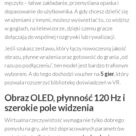
męczyło – łatwe zakładanie, przemyślana opaska i
dopasowanie do użytkownika. A gdy chcesz dzielić się
wrażeniami z innymi, możesz wyświetlać to, co widzisz
w goglach, na telewizorze, dzięki czemu gracze
dołączają do wspólnej rozgrywki lub rywalizacji.
Jeśli szukasz zestawu, który łączy nowoczesną jakość
obrazu, płynne wrażenia oraz gotowość do grania „od
razu po podłączeniu”, ten model jest bardzo trafionym
wyborem. A do tego dochodzi voucher na
5 gier
, który
pozwala rozszerzyć bibliotekę doświadczeń w VR.
Obraz OLED, płynność 120 Hz i
szerokie pole widzenia
Wirtualna rzeczywistość wymaga nie tylko dobrego
pomysłu na gry, ale też dopracowanych parametrów