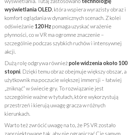
wyświetlania. Tutaj zastosowano
technologię
wyświetlania OLED
, która wspiera wyrazisty obraz i
komfort oglądania w dynamicznych scenach. Z kolei
odświeżanie
120 Hz
pomaga uzyskać wrażenie
płynności, co w VR ma ogromne znaczenie –
szczególnie podczas szybkich ruchów i intensywnej
akcji.
Dużą rolę odgrywa również
pole widzenia około 100
stopni
. Dzięki temu obraz obejmuje większy obszar, a
użytkownik ma poczucie większej immersji – łatwiej
„zniknąć” w świecie gry. To rozwiązanie jest
szczególnie ważne w tytułach, które wykorzystują
przestrzeń i kierują uwagę gracza w różnych
kierunkach.
Warto też zwrócić uwagę na to, że PS VR zostało
zaprojektowane tak, aby nie ograniczać Cię samym