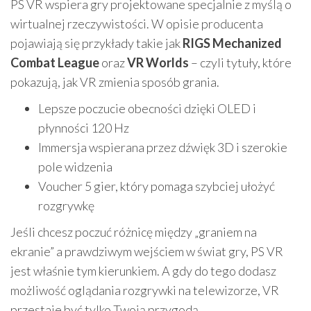
PS VR wspiera gry projektowane specjalnie z myślą o
wirtualnej rzeczywistości. W opisie producenta
pojawiają się przykłady takie jak
RIGS Mechanized
Combat League
oraz
VR Worlds
– czyli tytuły, które
pokazują, jak VR zmienia sposób grania.
Lepsze poczucie obecności dzięki OLED i
płynności 120 Hz
Immersja wspierana przez dźwięk 3D i szerokie
pole widzenia
Voucher 5 gier, który pomaga szybciej ułożyć
rozgrywkę
Jeśli chcesz poczuć różnicę między „graniem na
ekranie” a prawdziwym wejściem w świat gry, PS VR
jest właśnie tym kierunkiem. A gdy do tego dodasz
możliwość oglądania rozgrywki na telewizorze, VR
przestaje być tylko Twoją przygodą.