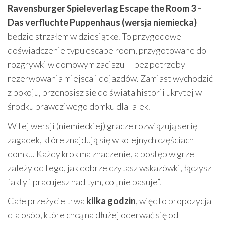
Ravensburger Spieleverlag Escape the Room 3 –
Das verfluchte Puppenhaus (wersja niemiecka)
będzie strzałem w dziesiątkę. To przygodowe
doświadczenie typu escape room, przygotowane do
rozgrywki w domowym zaciszu — bez potrzeby
rezerwowania miejsca i dojazdów. Zamiast wychodzić
z pokoju, przenosisz się do świata historii ukrytej w
środku prawdziwego domku dla lalek.
W tej wersji (niemieckiej) gracze rozwiązują serię
zagadek, które znajdują się w kolejnych częściach
domku. Każdy krok ma znaczenie, a postęp w grze
zależy od tego, jak dobrze czytasz wskazówki, łączysz
fakty i pracujesz nad tym, co „nie pasuje”.
Całe przeżycie trwa
kilka godzin
, więc to propozycja
dla osób, które chcą na dłużej oderwać się od