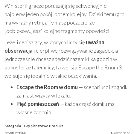
W historii gracze poruszają się sekwencyjnie —
najpierw jeden pokój, potem kolejny. Dzięki temu gra
ma wyraźny rytm, a Ty masz poczucie, że
„odblokowujesz” kolejne fragmenty opowieści.
Jeżeli cenisz gry, w których liczy się
uważna
obserwacja
i cierpliwe rozwiązywanie zagadek, a
jednocześnie chcesz spędzić razem kilka godzin w
atmosferze tajemnicy, ta wersja Escape the Room 3
wpisuje się idealnie w takie oczekiwania.
Escape the Room w domu
— scenariusz i zagadki
zamiast wizyty w lokalu.
Pięć pomieszczeń
— każda część domku ma
własne zadania.
Kategoria
Gry planszowe
Produkt
POPRZEDNI
NASTĘPNY