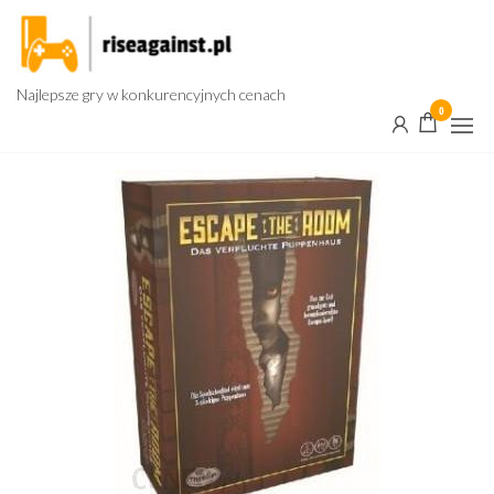
Przejdź
do
treści
Najlepsze gry w konkurencyjnych cenach
0