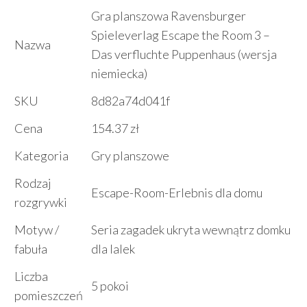
Gra planszowa Ravensburger
Spieleverlag Escape the Room 3 –
Nazwa
Das verfluchte Puppenhaus (wersja
niemiecka)
SKU
8d82a74d041f
Cena
154.37 zł
Kategoria
Gry planszowe
Rodzaj
Escape-Room-Erlebnis dla domu
rozgrywki
Motyw /
Seria zagadek ukryta wewnątrz domku
fabuła
dla lalek
Liczba
5 pokoi
pomieszczeń