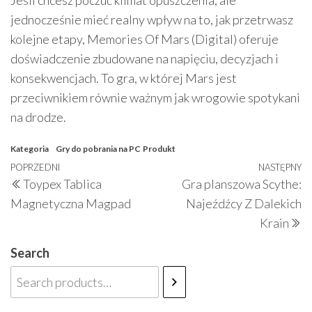
Jeśli chcesz poczuć klimat opuszczenia, ale
jednocześnie mieć realny wpływ na to, jak przetrwasz
kolejne etapy, Memories Of Mars (Digital) oferuje
doświadczenie zbudowane na napięciu, decyzjach i
konsekwencjach. To gra, w której Mars jest
przeciwnikiem równie ważnym jak wrogowie spotykani
na drodze.
Kategoria
Gry do pobrania na PC
Produkt
Nawigacja
Poprzedni
POPRZEDNI
NASTĘPNY
N
Toypex Tablica
Gra planszowa Scythe:
wpisu
wpis
w
Magnetyczna Magpad
Najeźdźcy Z Dalekich
Krain
Search