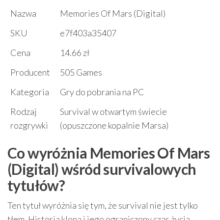
Nazwa
Memories Of Mars (Digital)
SKU
e7f403a35407
Cena
14.66 zł
Producent
505 Games
Kategoria
Gry do pobrania na PC
Rodzaj
Survival w otwartym świecie
rozgrywki
(opuszczone kopalnie Marsa)
Co wyróżnia Memories Of Mars
(Digital) wśród survivalowych
tytułów?
Ten tytuł wyróżnia się tym, że survival nie jest tylko
tłem. Historia klona i jego ograniczony czas życia