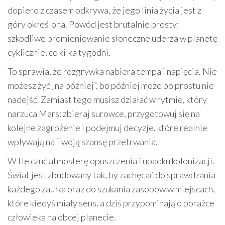
dopiero z czasem odkrywa, że jego linia życia jest z
góry określona. Powód jest brutalnie prosty:
szkodliwe promieniowanie słoneczne uderza w planetę
cyklicznie, co kilka tygodni.
To sprawia, że rozgrywka nabiera tempa i napięcia. Nie
możesz żyć „na później”, bo później może po prostu nie
nadejść. Zamiast tego musisz działać w rytmie, który
narzuca Mars: zbieraj surowce, przygotowuj się na
kolejne zagrożenie i podejmuj decyzje, które realnie
wpływają na Twoją szansę przetrwania.
W tle czuć atmosferę opuszczenia i upadku kolonizacji.
Świat jest zbudowany tak, by zachęcać do sprawdzania
każdego zaułka oraz do szukania zasobów w miejscach,
które kiedyś miały sens, a dziś przypominają o porażce
człowieka na obcej planecie.