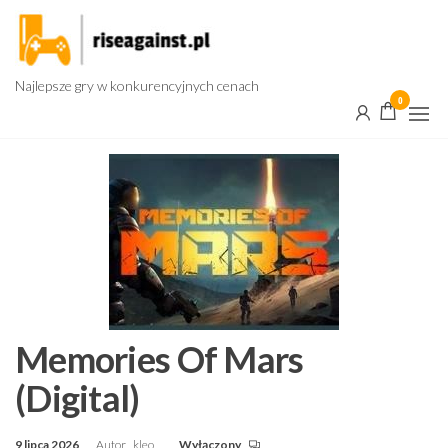
Przejdź
do
treści
Najlepsze gry w konkurencyjnych cenach
0
Memories Of Mars
(Digital)
9 lipca 2026
Autor
kleo
Wyłączony