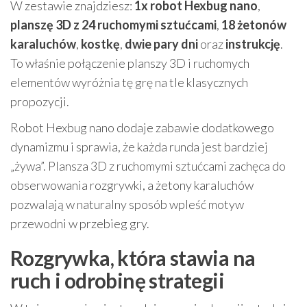
W zestawie znajdziesz:
1x robot Hexbug nano
,
planszę 3D z 24 ruchomymi sztućcami
,
18 żetonów
karaluchów
,
kostkę
,
dwie pary dni
oraz
instrukcję
.
To właśnie połączenie planszy 3D i ruchomych
elementów wyróżnia tę grę na tle klasycznych
propozycji.
Robot Hexbug nano dodaje zabawie dodatkowego
dynamizmu i sprawia, że każda runda jest bardziej
„żywa”. Plansza 3D z ruchomymi sztućcami zachęca do
obserwowania rozgrywki, a żetony karaluchów
pozwalają w naturalny sposób wpleść motyw
przewodni w przebieg gry.
Rozgrywka, która stawia na
ruch i odrobinę strategii