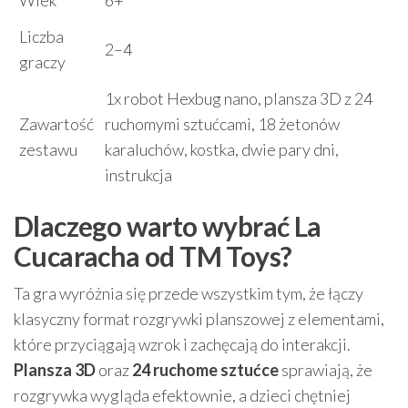
Liczba
2–4
graczy
1x robot Hexbug nano, plansza 3D z 24
Zawartość
ruchomymi sztućcami, 18 żetonów
zestawu
karaluchów, kostka, dwie pary dni,
instrukcja
Dlaczego warto wybrać La
Cucaracha od TM Toys?
Ta gra wyróżnia się przede wszystkim tym, że łączy
klasyczny format rozgrywki planszowej z elementami,
które przyciągają wzrok i zachęcają do interakcji.
Plansza 3D
oraz
24 ruchome sztućce
sprawiają, że
rozgrywka wygląda efektownie, a dzieci chętniej