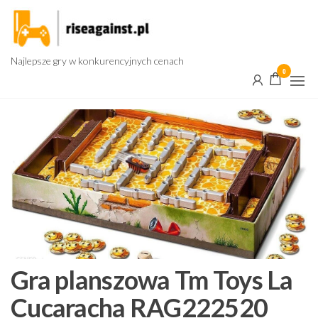
Przejdź
do
treści
Najlepsze gry w konkurencyjnych cenach
0
Gra planszowa Tm Toys La
Cucaracha RAG222520