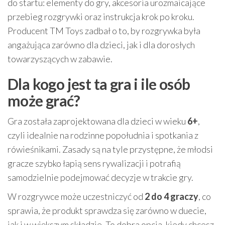
do startu: elementy do gry, akcesoria urozmaicające
przebieg rozgrywki oraz instrukcja krok po kroku.
Producent TM Toys zadbał o to, by rozgrywka była
angażująca zarówno dla dzieci, jak i dla dorosłych
towarzyszących w zabawie.
Dla kogo jest ta gra i ile osób
może grać?
Gra została zaprojektowana dla dzieci w wieku
6+
,
czyli idealnie na rodzinne popołudnia i spotkania z
rówieśnikami. Zasady są na tyle przystępne, że młodsi
gracze szybko łapią sens rywalizacji i potrafią
samodzielnie podejmować decyzje w trakcie gry.
W rozgrywce może uczestniczyć od
2 do 4 graczy
, co
sprawia, że produkt sprawdza się zarówno w duecie,
jak i w większym składzie. To dobra opcja, kiedy chcesz