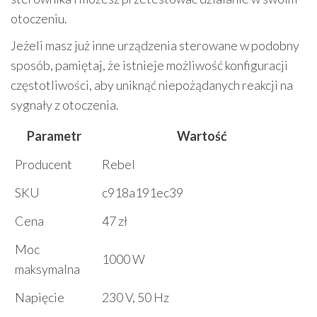
otoczeniu.
Jeżeli masz już inne urządzenia sterowane w podobny
sposób, pamiętaj, że istnieje możliwość konfiguracji
częstotliwości, aby uniknąć niepożądanych reakcji na
sygnały z otoczenia.
Parametr
Wartość
Producent
Rebel
SKU
c918a191ec39
Cena
47 zł
Moc
1000 W
maksymalna
Napięcie
230 V, 50 Hz