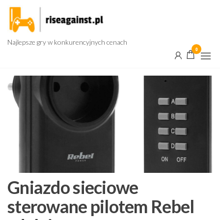
Przejdź
do
treści
Najlepsze gry w konkurencyjnych cenach
0
Gniazdo sieciowe
sterowane pilotem Rebel