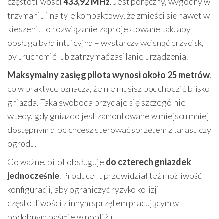
częstotliwości
433,92 MHz
. Jest poręczny, wygodny w
trzymaniu i na tyle kompaktowy, że zmieści się nawet w
kieszeni. To rozwiązanie zaprojektowane tak, aby
obsługa była intuicyjna – wystarczy wcisnąć przycisk,
by uruchomić lub zatrzymać zasilanie urządzenia.
Maksymalny zasięg pilota wynosi około 25 metrów
,
co w praktyce oznacza, że nie musisz podchodzić blisko
gniazda. Taka swoboda przydaje się szczególnie
wtedy, gdy gniazdo jest zamontowane w miejscu mniej
dostępnym albo chcesz sterować sprzętem z tarasu czy
ogrodu.
Co ważne, pilot obsługuje
do czterech gniazdek
jednocześnie
. Producent przewidział też możliwość
konfiguracji, aby ograniczyć ryzyko kolizji
częstotliwości z innym sprzętem pracującym w
podobnym paśmie w pobliżu.