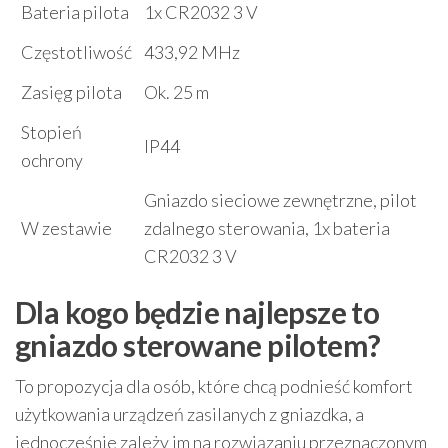
Bateria pilota
1x CR2032 3 V
Częstotliwość
433,92 MHz
Zasięg pilota
Ok. 25 m
Stopień
IP44
ochrony
Gniazdo sieciowe zewnętrzne, pilot
W zestawie
zdalnego sterowania, 1x bateria
CR2032 3 V
Dla kogo będzie najlepsze to
gniazdo sterowane pilotem?
To propozycja dla osób, które chcą podnieść komfort
użytkowania urządzeń zasilanych z gniazdka, a
jednocześnie zależy im na rozwiązaniu przeznaczonym