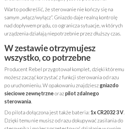
Warto podkreślić, że sterowanie nie kończy się na
samym „włącz/wyłącz”. Gniazdo daje realną kontrolę
nad dopływem prądu, co ogranicza sytuacje, w których
urządzenia działają niepotrzebnie przez dłuższy czas.
W zestawie otrzymujesz
wszystko, co potrzebne
Producent Rebel przygotował komplet, dzięki któremu
możesz zacząć korzystać z funkcji sterowania od razu
po uruchomieniu. W opakowaniu znajdziesz
gniazdo
sieciowe zewnętrzne
oraz
pilot zdalnego
sterowania
.
Do pilota dołączona jest także bateria:
1x CR2032 3 V
.
Dzięki temu nie musisz od razu dokupywać zasilania do
sterownika i możesz przetestować działanie w swoim