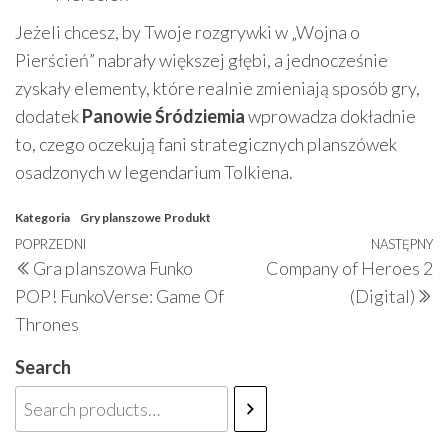
Jeżeli chcesz, by Twoje rozgrywki w „Wojna o
Pierścień” nabrały większej głębi, a jednocześnie
zyskały elementy, które realnie zmieniają sposób gry,
dodatek
Panowie Śródziemia
wprowadza dokładnie
to, czego oczekują fani strategicznych planszówek
osadzonych w legendarium Tolkiena.
Kategoria
Gry planszowe
Produkt
Nawigacja
Poprzedni
POPRZEDNI
NASTĘPNY
N
Gra planszowa Funko
Company of Heroes 2
wpisu
wpis
w
POP! FunkoVerse: Game Of
(Digital)
Thrones
Search