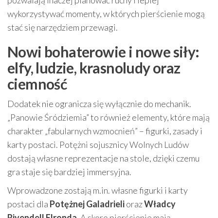
pozwalają inaczej planować ruchy i lepiej
wykorzystywać momenty, w których pierścienie mogą
stać się narzędziem przewagi.
Nowi bohaterowie i nowe siły:
elfy, ludzie, krasnoludy oraz
ciemność
Dodatek nie ogranicza się wyłącznie do mechanik.
„Panowie Śródziemia” to również elementy, które mają
charakter „fabularnych wzmocnień” – figurki, zasady i
karty postaci. Potężni sojusznicy Wolnych Ludów
dostają własne reprezentacje na stole, dzięki czemu
gra staje się bardziej immersyjna.
Wprowadzone zostają m.in. własne figurki i karty
postaci dla
Potężnej Galadrieli
oraz
Władcy
Rivendell Elronda
. A skoro pierścienie mają