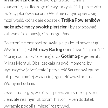
znaczenie, to dlaczego nie wykorzystać ich przeciwko
twórcy planów Saurona? Właśnie na tym opiera się
możliwość, którą daje dodatek:
Trójka Powierników
może użyć mocy swoich pierścieni
, by spróbować
zatrzymać ekspansję Czarnego Pana.
Po stronie ciemności pojawiają się z kolei nowe sługi.
Wśród nich jest
Mroczy Barlog
(z możliwością opuścić
Morię i pustoszyć okolicę) oraz
Gothmog
– generał z
Minas Morgul. Obaj czekają na swój moment, by
wyruszyć w Śródziemie i przynieść Sauronowi zgubę
lub przynajmniej wsparcie jego celów w starciu z
Wolnymi Ludami.
Jeżeli lubisz gry, w których przeciwnicy nie są tylko
tłem, ale realnymi aktorami historii – ten dodatek
wyraźnie podbija „mięso” rozgrywki.