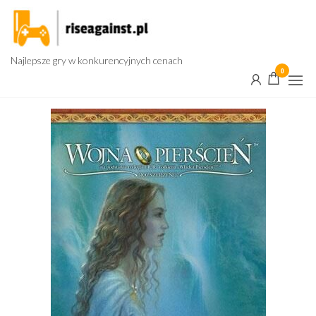
Przejdź
do
treści
Najlepsze gry w konkurencyjnych cenach
0