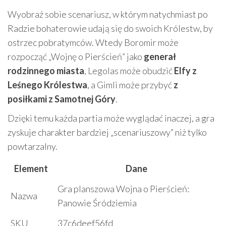
Wyobraź sobie scenariusz, w którym natychmiast po
Radzie bohaterowie udają się do swoich Królestw, by
ostrzec pobratymców. Wtedy Boromir może
rozpocząć „Wojnę o Pierścień” jako
generał
rodzinnego miasta
, Legolas może obudzić
Elfy z
Leśnego Królestwa
, a Gimli może przybyć
z
posiłkami z Samotnej Góry
.
Dzięki temu każda partia może wyglądać inaczej, a gra
zyskuje charakter bardziej „scenariuszowy” niż tylko
powtarzalny.
Element
Dane
Gra planszowa Wojna o Pierścień:
Nazwa
Panowie Śródziemia
SKU
37c6deef56fd