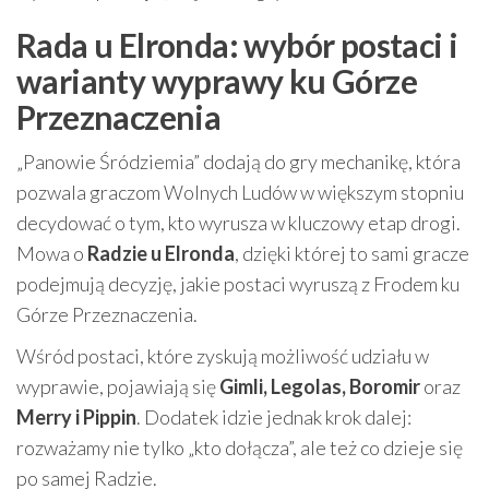
Rada u Elronda: wybór postaci i
warianty wyprawy ku Górze
Przeznaczenia
„Panowie Śródziemia” dodają do gry mechanikę, która
pozwala graczom Wolnych Ludów w większym stopniu
decydować o tym, kto wyrusza w kluczowy etap drogi.
Mowa o
Radzie u Elronda
, dzięki której to sami gracze
podejmują decyzję, jakie postaci wyruszą z Frodem ku
Górze Przeznaczenia.
Wśród postaci, które zyskują możliwość udziału w
wyprawie, pojawiają się
Gimli, Legolas, Boromir
oraz
Merry i Pippin
. Dodatek idzie jednak krok dalej:
rozważamy nie tylko „kto dołącza”, ale też co dzieje się
po samej Radzie.