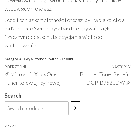
dźwiękowa pomaga wrócić do nastroju tytułu także
wtedy, gdy nie grasz.
Jeżeli cenisz kompletność i chcesz, by Twoja kolekcja
na Nintendo Switch była bardziej „żywa” dzięki
fizycznym dodatkom, ta edycja ma wiele do
zaoferowania.
Kategoria
Gry Nintendo Switch
Produkt
Nawigacja
Poprzedni
POPRZEDNI
NASTĘPNY
N
Microsoft Xbox One
Brother TonerBenefit
wpisu
wpis
w
Tuner telewizji cyfrowej
DCP-B7520DW
Search
zzzzz