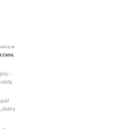
wania w
 czasu
,
giej –
 każdą
espół
ę „dobry