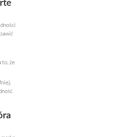
rte
udności
 bawić
 to, że
fniej.
adność
óra