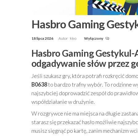
Hasbro Gaming Gestyk
18 lipca 2026
Autor
kleo
Wyłączony
Hasbro Gaming Gestykul-A
odgadywanie słów przez g
Jeśli szukasz gry, która potrafi rozkręcić do
B0638
to bardzo trafny wybór. To rodzinne w
najszybciej doprowadzić zespół do prawidłow
współdziałanie w drużynie.
W rozgrywce nie ma miejsca na długie zastana
starasz się przekazać hasło możliwie najszybc
musisz sięgnąć po kartę, zanim mechanizm wci