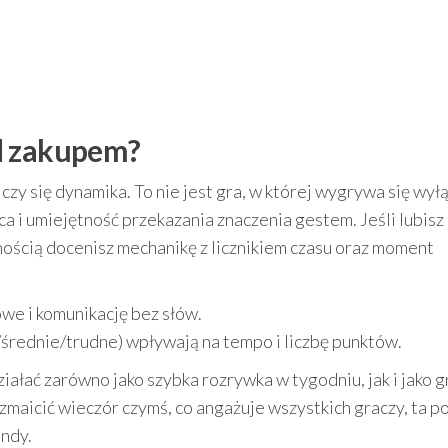
d zakupem?
iczy się dynamika. To nie jest gra, w której wygrywa się wył
a i umiejętność przekazania znaczenia gestem. Jeśli lubisz 
nością docenisz mechanikę z licznikiem czasu oraz moment
owe i komunikację bez słów.
średnie/trudne) wpływają na tempo i liczbę punktów.
ziałać zarówno jako szybka rozrywka w tygodniu, jak i jako g
zmaicić wieczór czymś, co angażuje wszystkich graczy, ta p
undy.