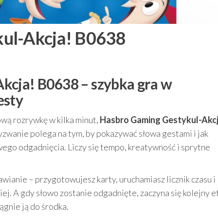
ul-Akcja! B0638
kcja! B0638 – szybka gra w
esty
mową rozrywkę w kilka minut,
Hasbro Gaming Gestykul-Akcj
yzwanie polega na tym, by pokazywać słowa gestami i jak
ego odgadnięcia. Liczy się tempo, kreatywność i sprytne
wianie – przygotowujesz karty, uruchamiasz licznik czasu i
iej. A gdy słowo zostanie odgadnięte, zaczyna się kolejny e
ągnie ją do środka.