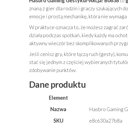
Hasbro Gaming Gestykul-Akcja! B0638
to
g
znaną z gier dla rodzin i graczy szukających d
emocje i prostą mechanikę, która nie wymaga
W praktyce oznacza to, że możesz zagrać zar
działa podczas spotkań, kiedy każdy ma ochotę
aktywny wieczór bez skomplikowanych przyg
Jeśli cenisz gry, które łączą ruch (gesty), ko
stać się jednym z częściej wybieranych tytuł
zdobywanie punktów.
Dane produktu
Element
Nazwa
Hasbro Gaming G
SKU
e8c630a27b8a