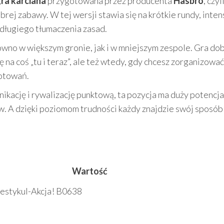
ra karciana
przygotowana przez producenta
Hasbro
, czy
obrej zabawy. W tej wersji stawia się na krótkie rundy, int
 długiego tłumaczenia zasad.
ówno w większym gronie, jak i w mniejszym zespole. Gra do
 na coś „tu i teraz”, ale też wtedy, gdy chcesz zorganizować
otowań.
munikację i rywalizację punktową, ta pozycja ma duży potencja
ów. A dzięki poziomom trudności każdy znajdzie swój sposób
Wartość
estykul-Akcja! B0638