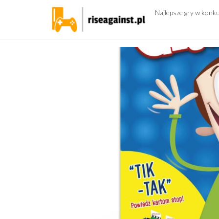
Przejdź
Najlepsze gry w konk
do
treści