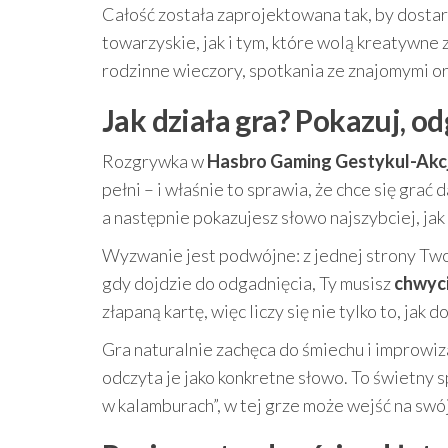
Całość została zaprojektowana tak, by dosta
towarzyskie, jak i tym, które wolą kreatywne
rodzinne wieczory, spotkania ze znajomymi or
Jak działa gra? Pokazuj, od
Rozgrywka w
Hasbro Gaming Gestykul-Akc
pełni – i właśnie to sprawia, że chce się grać 
a następnie pokazujesz słowo najszybciej, jak 
Wyzwanie jest podwójne: z jednej strony Twoj
gdy dojdzie do odgadnięcia, Ty musisz
chwyci
złapaną kartę, więc liczy się nie tylko to, jak 
Gra naturalnie zachęca do śmiechu i improwiz
odczyta je jako konkretne słowo. To świetny s
w kalamburach”, w tej grze może wejść na swój