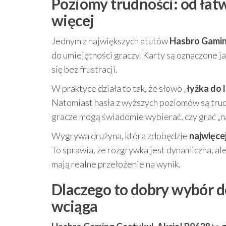
Poziomy trudności: od łat
więcej
Jednym z największych atutów
Hasbro Gamin
do umiejętności graczy. Karty są oznaczone j
się bez frustracji.
W praktyce działa to tak, że słowo „
łyżka do
Natomiast hasła z wyższych poziomów są trud
gracze mogą świadomie wybierać, czy grać „na
Wygrywa drużyna, która zdobędzie
najwięce
To sprawia, że rozgrywka jest dynamiczna, al
mają realne przełożenie na wynik.
Dlaczego to dobry wybór d
wciąga