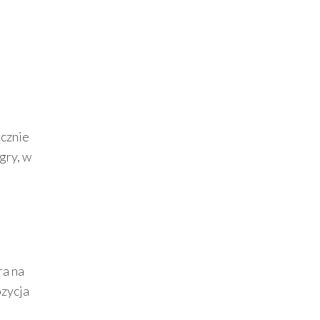
ącznie
gry, w
ra na
ozycja