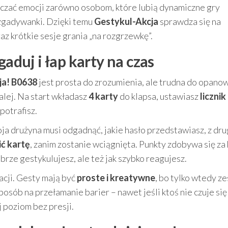
rczać emocji zarówno osobom, które lubią dynamiczne gry
 zgadywanki. Dzięki temu
Gestykul-Akcja
sprawdza się na
az krótkie sesje grania „na rozgrzewkę”.
gaduj i łap karty na czas
ja! B0638
jest prosta do zrozumienia, ale trudna do opano
dalej. Na start wkładasz
4 karty
do klapsa, ustawiasz
licznik
potrafisz.
a drużyna musi odgadnąć, jakie hasło przedstawiasz, z dru
ć kartę
, zanim zostanie wciągnięta. Punkty zdobywa się za
dobrze gestykulujesz, ale też jak szybko reagujesz.
acji. Gesty mają być
proste i kreatywne
, bo tylko wtedy z
posób na przełamanie barier – nawet jeśli ktoś nie czuje si
 poziom bez presji.