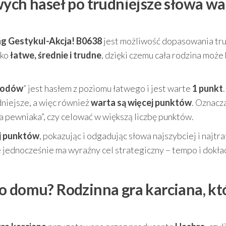
wych haseł po trudniejsze słowa wa
g Gestykul-Akcja! B0638
jest możliwość dopasowania tr
ako
łatwe, średnie i trudne
, dzięki czemu cała rodzina może
 lodów
” jest hasłem z poziomu łatwego i jest warte
1 punkt
.
niejsze, a więc również
warta są więcej punktów
. Oznacza
 pewniaka”, czy celować w większą liczbę punktów.
j punktów
, pokazując i odgadując słowa najszybciej i najtra
e jednocześnie ma wyraźny cel strategiczny – tempo i dokł
o domu? Rodzinna gra karciana, kt