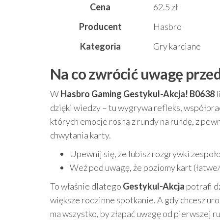
Cena
62.5 zł
Producent
Hasbro
Kategoria
Gry karciane
Na co zwrócić uwagę prze
W
Hasbro Gaming Gestykul-Akcja! B0638
l
dzięki wiedzy – tu wygrywa refleks, współprac
których emocje rosną z rundy na rundę, z pew
chwytania karty.
Upewnij się, że lubisz rozgrywki zespoł
Weź pod uwagę, że poziomy kart (łatwe/
To właśnie dlatego
Gestykul-Akcja
potrafi d
większe rodzinne spotkanie. A gdy chcesz uro
ma wszystko, by złapać uwagę od pierwszej r